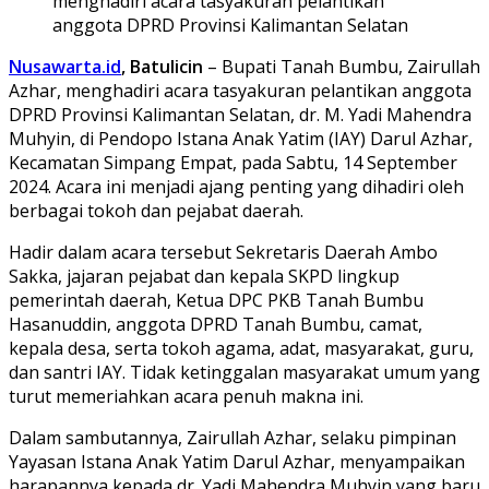
menghadiri acara tasyakuran pelantikan
anggota DPRD Provinsi Kalimantan Selatan
Nusawarta.id
, Batulicin
– Bupati Tanah Bumbu, Zairullah
Azhar, menghadiri acara tasyakuran pelantikan anggota
DPRD Provinsi Kalimantan Selatan, dr. M. Yadi Mahendra
Muhyin, di Pendopo Istana Anak Yatim (IAY) Darul Azhar,
Kecamatan Simpang Empat, pada Sabtu, 14 September
2024. Acara ini menjadi ajang penting yang dihadiri oleh
berbagai tokoh dan pejabat daerah.
Hadir dalam acara tersebut Sekretaris Daerah Ambo
Sakka, jajaran pejabat dan kepala SKPD lingkup
pemerintah daerah, Ketua DPC PKB Tanah Bumbu
Hasanuddin, anggota DPRD Tanah Bumbu, camat,
kepala desa, serta tokoh agama, adat, masyarakat, guru,
dan santri IAY. Tidak ketinggalan masyarakat umum yang
turut memeriahkan acara penuh makna ini.
Dalam sambutannya, Zairullah Azhar, selaku pimpinan
Yayasan Istana Anak Yatim Darul Azhar, menyampaikan
harapannya kepada dr. Yadi Mahendra Muhyin yang baru