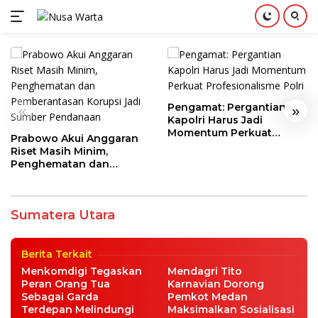
Langsung
ke
konten
Pengamat: Pergantian
«
»
Kapolri Harus Jadi
Momentum Perkuat
Prabowo Akui Anggaran
Profesionalisme Polri
Riset Masih Minim,
Penghematan dan
Wamen Sosial Agus Jabo Priyono
Pemberantasan Korupsi
Kunjungi SRMP 2 Medan, Bangkitkan
Jadi Sumber Pendanaan
Semangat dan Tinjau Fasilitas Siswa
Sumatera Utara
Sumatera Utara
|
Desember 3, 2025
Berita Terkait
Menkomdigi Tegaskan
Mendagri Tito
Peran Orang Tua
Karnavian Dorong
Sebagai Garda
Pemkot Medan
Terdepan Melindungi
Maksimalkan Sosialisasi