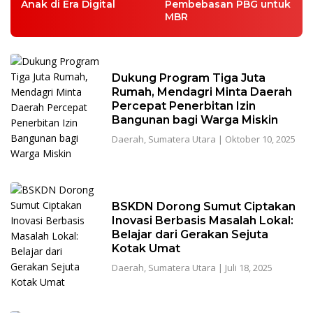
Anak di Era Digital
Pembebasan PBG untuk
MBR
Dukung Program Tiga Juta
Rumah, Mendagri Minta Daerah
Percepat Penerbitan Izin
Bangunan bagi Warga Miskin
Daerah
,
Sumatera Utara
|
Oktober 10, 2025
BSKDN Dorong Sumut Ciptakan
Inovasi Berbasis Masalah Lokal:
Belajar dari Gerakan Sejuta
Kotak Umat
Daerah
,
Sumatera Utara
|
Juli 18, 2025