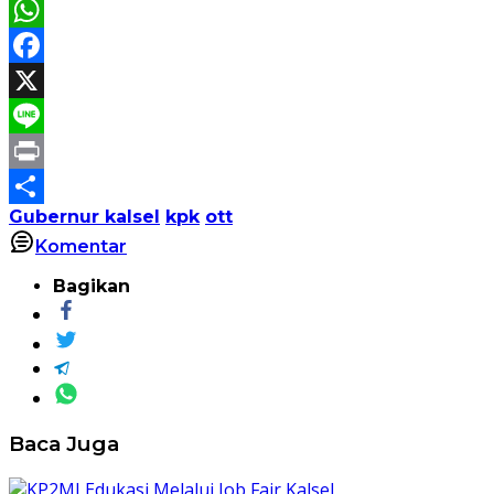
WhatsApp
Facebook
X
Line
Print
Gubernur kalsel
kpk
ott
Share
Komentar
Bagikan
Baca Juga