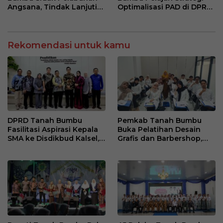
Angsana, Tindak Lanjuti
Optimalisasi PAD di DPRD
Keluhan Debu Batu Bara
DKI Jakarta
Rekomendasi untuk kamu
DPRD Tanah Bumbu
Pemkab Tanah Bumbu
Fasilitasi Aspirasi Kepala
Buka Pelatihan Desain
SMA ke Disdikbud Kalsel,
Grafis dan Barbershop,
Bahas Sarana dan
Siapkan SDM Siap Kerja
Kebutuhan Guru
dan Wirausaha