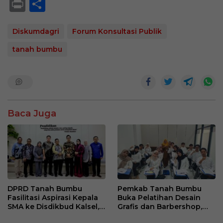
h
ac
n
Pr
S
at
e
e
in
h
s
b
t
ar
Diskumdagri
Forum Konsultasi Publik
A
o
e
tanah bumbu
p
o
p
k
Baca Juga
DPRD Tanah Bumbu
Pemkab Tanah Bumbu
Fasilitasi Aspirasi Kepala
Buka Pelatihan Desain
SMA ke Disdikbud Kalsel,
Grafis dan Barbershop,
Bahas Sarana dan
Siapkan SDM Siap Kerja