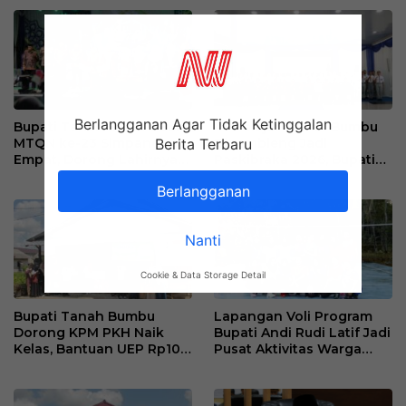
Kebutuhan Guru
dan Wirausaha
Berlangganan Agar Tidak Ketinggalan
Bupati Tanah Bumbu Buka
45 Pelajar Tanah Bumbu
Berita Terbaru
MTQN ke-23 Simpang
Digembleng Jadi
Empat, Dorong Lahirnya
Paskibraka 2026, Bupati
Generasi Qur’ani
Tekankan Disiplin dan
Berlangganan
Berakhlak Mulia
Integritas
Nanti
Cookie & Data Storage Detail
Bupati Tanah Bumbu
Lapangan Voli Program
Dorong KPM PKH Naik
Bupati Andi Rudi Latif Jadi
Kelas, Bantuan UEP Rp10
Pusat Aktivitas Warga
Juta Jadi Modal
Desa Madu Retno
Kembangkan Usaha