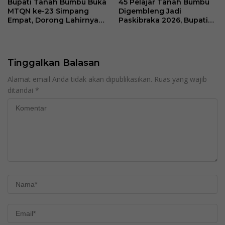
Bupati Tanah Bumbu Buka
45 Pelajar Tanah Bumbu
MTQN ke-23 Simpang
Digembleng Jadi
Empat, Dorong Lahirnya
Paskibraka 2026, Bupati
Generasi Qur’ani
Tekankan Disiplin dan
Berakhlak Mulia
Integritas
Tinggalkan Balasan
Alamat email Anda tidak akan dipublikasikan.
Ruas yang wajib
ditandai
*