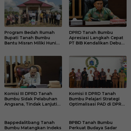
Program Bedah Rumah
DPRD Tanah Bumbu
Bupati Tanah Bumbu
Apresiasi Langkah Cepat
Bantu Misran Miliki Hunian
PT BIB Kendalikan Debu
Layak Setelah Dua Tahun
Batubara di Mekar Jaya
di Rumah Singgah
Komisi III DPRD Tanah
Komisi II DPRD Tanah
Bumbu Sidak Pelabuhan
Bumbu Pelajari Strategi
Angsana, Tindak Lanjuti
Optimalisasi PAD di DPRD
Keluhan Debu Batu Bara
DKI Jakarta
Bappedalitbang Tanah
BPBD Tanah Bumbu
Bumbu Matangkan Indeks
Perkuat Budaya Sadar