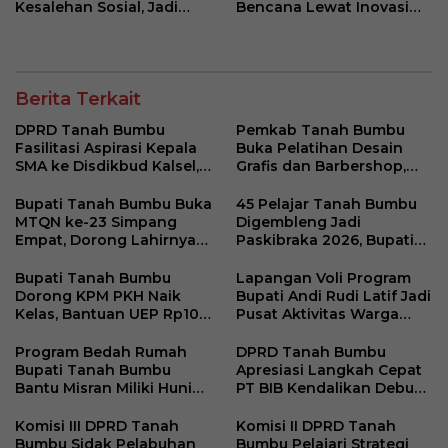
Kesalehan Sosial, Jadi
Bencana Lewat Inovasi
Acuan Kebijakan
RENJANA di Kalangan
Pembangunan Berbasis
Pelajar
Karakter
Berita Terkait
DPRD Tanah Bumbu
Pemkab Tanah Bumbu
Fasilitasi Aspirasi Kepala
Buka Pelatihan Desain
SMA ke Disdikbud Kalsel,
Grafis dan Barbershop,
Bahas Sarana dan
Siapkan SDM Siap Kerja
Kebutuhan Guru
dan Wirausaha
Bupati Tanah Bumbu Buka
45 Pelajar Tanah Bumbu
MTQN ke-23 Simpang
Digembleng Jadi
Empat, Dorong Lahirnya
Paskibraka 2026, Bupati
Generasi Qur’ani
Tekankan Disiplin dan
Berakhlak Mulia
Integritas
Bupati Tanah Bumbu
Lapangan Voli Program
Dorong KPM PKH Naik
Bupati Andi Rudi Latif Jadi
Kelas, Bantuan UEP Rp10
Pusat Aktivitas Warga
Juta Jadi Modal
Desa Madu Retno
Kembangkan Usaha
Program Bedah Rumah
DPRD Tanah Bumbu
Bupati Tanah Bumbu
Apresiasi Langkah Cepat
Bantu Misran Miliki Hunian
PT BIB Kendalikan Debu
Layak Setelah Dua Tahun
Batubara di Mekar Jaya
di Rumah Singgah
Komisi III DPRD Tanah
Komisi II DPRD Tanah
Bumbu Sidak Pelabuhan
Bumbu Pelajari Strategi