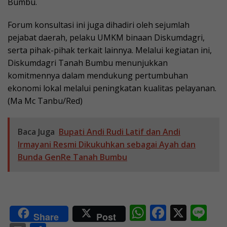
Bumbu.
Forum konsultasi ini juga dihadiri oleh sejumlah
pejabat daerah, pelaku UMKM binaan Diskumdagri,
serta pihak-pihak terkait lainnya. Melalui kegiatan ini,
Diskumdagri Tanah Bumbu menunjukkan
komitmennya dalam mendukung pertumbuhan
ekonomi lokal melalui peningkatan kualitas pelayanan.
(Ma Mc Tanbu/Red)
Baca Juga
Bupati Andi Rudi Latif dan Andi
Irmayani Resmi Dikukuhkan sebagai Ayah dan
Bunda GenRe Tanah Bumbu
W
F
X
Li
Share
Post