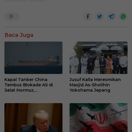
A
o
e
p
o
p
k
Baca Juga
Kapal Tanker China
Jusuf Kalla Meresmikan
Tembus Blokade AS di
Masjid As-Sholihin
Selat Hormuz,
Yokohama Jepang
Ketegangan Kawasan
Meningkat