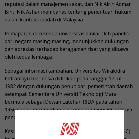
reputasi dalam manajemen zakat, dan Nik Airin Aqmar
Binti Nik Azhar membahas tentang penentuan hukum
dalam konteks ibadah di Malaysia.
Pemaparan dari kedua universitas dinilai oleh panelis
dari negara masing-masing, menunjukkan dukungan
dan apresiasi terhadap keragaman riset yang dibawa
oleh kedua lembaga.
Sebagai informasi tambahan, Universitas Wiralodra
Indramayu Indonesia didirikan pada tanggal 17 Juli
1982 dengan dukungan penuh dari pemerintah daerah
setempat. Sementara Universiti Teknologi Mara
bermula sebagai Dewan Latehan RIDA pada tahun
1956 sebelum kemudian berkembang menjadi institusi
pendidikan tinggi terkemuka di Malaysia.
Kesuksesan International Intellectual Conference (IIC)
ini membuktikan bahwa kolaborasi antar universitas