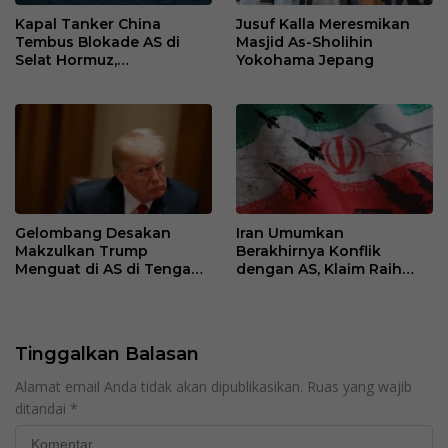
Kapal Tanker China
Jusuf Kalla Meresmikan
Tembus Blokade AS di
Masjid As-Sholihin
Selat Hormuz,
Yokohama Jepang
Ketegangan Kawasan
Meningkat
Gelombang Desakan
Iran Umumkan
Makzulkan Trump
Berakhirnya Konflik
Menguat di AS di Tengah
dengan AS, Klaim Raih
Konflik Iran
“Kemenangan Bersejarah”
Tinggalkan Balasan
Alamat email Anda tidak akan dipublikasikan.
Ruas yang wajib
ditandai
*