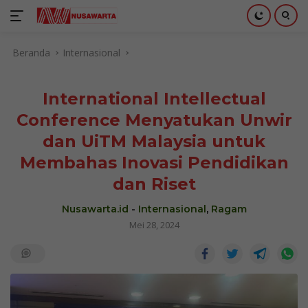
Langsung
Beranda
Internasional
ke
konten
International Intellectual
Conference Menyatukan Unwir
dan UiTM Malaysia untuk
Membahas Inovasi Pendidikan
dan Riset
Nusawarta.id
-
Internasional
,
Ragam
Mei 28, 2024