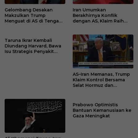
Gelombang Desakan
Iran Umumkan
Makzulkan Trump
Berakhirnya Konflik
Menguat di AS di Tengah
dengan AS, Klaim Raih
Konflik Iran
“Kemenangan Bersejarah”
Taruna Ikrar Kembali
Diundang Harvard, Bawa
Isu Strategis Penyakit
Langka dan Tantangan
Vaksin Global
AS–Iran Memanas, Trump
Klaim Kontrol Bersama
Selat Hormuz dan
Isyaratkan Perubahan
Rezim
Prabowo Optimistis
Bantuan Kemanusiaan ke
Gaza Meningkat