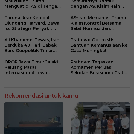
Makzulkan Trump
Berakhirnya Konflik
Menguat di AS di Tengah
dengan AS, Klaim Raih
Konflik Iran
“Kemenangan Bersejarah”
Taruna Ikrar Kembali
AS–Iran Memanas, Trump
Diundang Harvard, Bawa
Klaim Kontrol Bersama
Isu Strategis Penyakit
Selat Hormuz dan
Langka dan Tantangan
Isyaratkan Perubahan
Vaksin Global
Rezim
Ali Khamenei Tewas, Iran
Prabowo Optimistis
Berduka 40 Hari: Babak
Bantuan Kemanusiaan ke
Baru Geopolitik Timur
Gaza Meningkat
Tengah
OPOP Jawa Timur Jajaki
Prabowo Tegaskan
Peluang Pasar
Komitmen Perluas
Internasional Lewat
Sekolah Berasrama Gratis
Kunjungan ke KJRI
untuk Putus Rantai
Hongkong
Kemiskinan
Rekomendasi untuk kamu