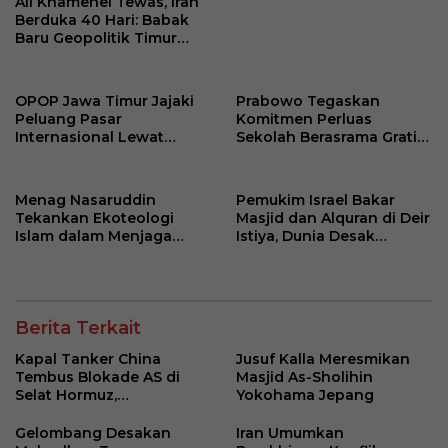
Ali Khamenei Tewas, Iran
Berduka 40 Hari: Babak
Baru Geopolitik Timur
Tengah
OPOP Jawa Timur Jajaki
Prabowo Tegaskan
Peluang Pasar
Komitmen Perluas
Internasional Lewat
Sekolah Berasrama Gratis
Kunjungan ke KJRI
untuk Putus Rantai
Hongkong
Kemiskinan
Menag Nasaruddin
Pemukim Israel Bakar
Tekankan Ekoteologi
Masjid dan Alquran di Deir
Islam dalam Menjaga
Istiya, Dunia Desak
Lingkungan di Al-Azhar
Tanggung Jawab Israel
Mesir
Berita Terkait
Kapal Tanker China
Jusuf Kalla Meresmikan
Tembus Blokade AS di
Masjid As-Sholihin
Selat Hormuz,
Yokohama Jepang
Ketegangan Kawasan
Meningkat
Gelombang Desakan
Iran Umumkan