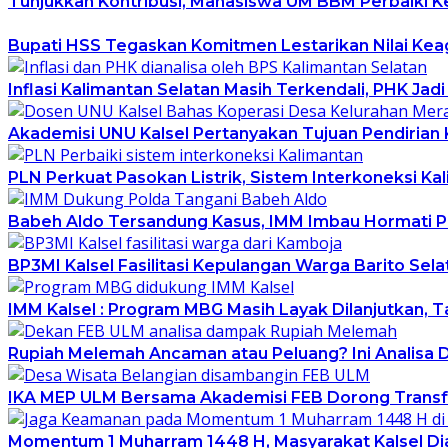
Tunjukkan Kontribusi, Mahasiswa UM BBM Perbaiki K
Bupati HSS Tegaskan Komitmen Lestarikan Nilai Keag
Inflasi Kalimantan Selatan Masih Terkendali, PHK J
Akademisi UNU Kalsel Pertanyakan Tujuan Pendirian 
PLN Perkuat Pasokan Listrik, Sistem Interkoneksi K
Babeh Aldo Tersandung Kasus, IMM Imbau Hormati 
BP3MI Kalsel Fasilitasi Kepulangan Warga Barito Sela
IMM Kalsel : Program MBG Masih Layak Dilanjutkan, Ta
Rupiah Melemah Ancaman atau Peluang? Ini Analisa 
IKA MEP ULM Bersama Akademisi FEB Dorong Transf
Momentum 1 Muharram 1448 H, Masyarakat Kalsel Di