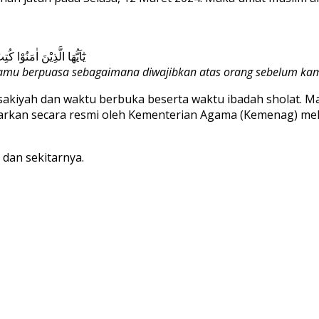
يٰٓاَيُّهَا الَّذِيْنَ اٰمَنُوْا
kamu berpuasa sebagaimana diwajibkan atas orang sebelum ka
akiyah dan waktu berbuka beserta waktu ibadah sholat. Ma
luarkan secara resmi oleh Kementerian Agama (Kemenag) mel
 dan sekitarnya.