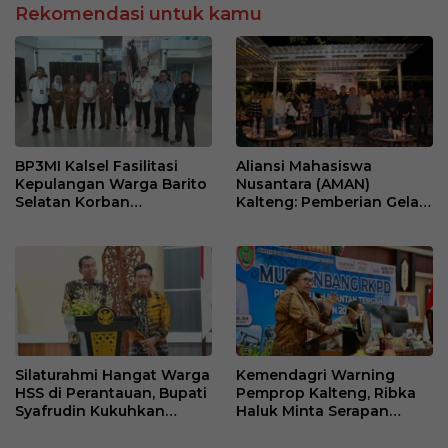
Rekomendasi untuk kamu
BP3MI Kalsel Fasilitasi
Aliansi Mahasiswa
Kepulangan Warga Barito
Nusantara (AMAN)
Selatan Korban
Kalteng: Pemberian Gelar
Eksploitasi Penipuan
Pahlawan untuk Soeharto
Ilegal di Kamboja
adalah Pengakuan atas
Fondasi Pembangunan
Bangsa
Silaturahmi Hangat Warga
Kemendagri Warning
HSS di Perantauan, Bupati
Pemprop Kalteng, Ribka
Syafrudin Kukuhkan
Haluk Minta Serapan
Forum Perempuan di
Anggaran Dipacu dan
Palangkaraya
BUMD Dievaluasi