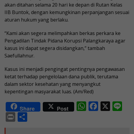
akan ditahan selama 20 hari ke depan di Rutan Kelas
IIB Buntok, dengan kemungkinan perpanjangan sesuai
aturan hukum yang berlaku.
“Kami akan segera melimpahkan berkas perkara ke
Pengadilan Tindak Pidana Korupsi Palangkaraya agar
kasus ini dapat segera disidangkan,” tambah
Saefullahnur.
Kasus ini menjadi pengingat pentingnya pengawasan
ketat terhadap pengelolaan dana publik, terutama
dalam sektor kesehatan yang menyangkut
kepentingan masyarakat luas. (Am/Red)
W
F
X
Li
Share
Post
h
ac
n
Pr
S
at
e
e
in
h