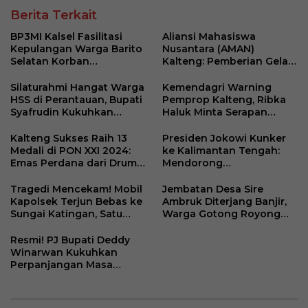
Berita Terkait
BP3MI Kalsel Fasilitasi
Aliansi Mahasiswa
Kepulangan Warga Barito
Nusantara (AMAN)
Selatan Korban
Kalteng: Pemberian Gelar
Eksploitasi Penipuan
Pahlawan untuk Soeharto
Ilegal di Kamboja
adalah Pengakuan atas
Silaturahmi Hangat Warga
Kemendagri Warning
Fondasi Pembangunan
HSS di Perantauan, Bupati
Pemprop Kalteng, Ribka
Bangsa
Syafrudin Kukuhkan
Haluk Minta Serapan
Forum Perempuan di
Anggaran Dipacu dan
Palangkaraya
BUMD Dievaluasi
Kalteng Sukses Raih 13
Presiden Jokowi Kunker
Medali di PON XXI 2024:
ke Kalimantan Tengah:
Emas Perdana dari Drum
Mendorong
Band, Tambahan dari
Pembangunan dan
Catur hingga Esport
Kesejahteraan
Tragedi Mencekam! Mobil
Jembatan Desa Sire
Kapolsek Terjun Bebas ke
Ambruk Diterjang Banjir,
Sungai Katingan, Satu
Warga Gotong Royong
Warga Hilang
Bangun Jembatan
Sementara
Resmi! PJ Bupati Deddy
Winarwan Kukuhkan
Perpanjangan Masa
Jabatan 79 Kades dan 86
BPD Se Barito Selatan