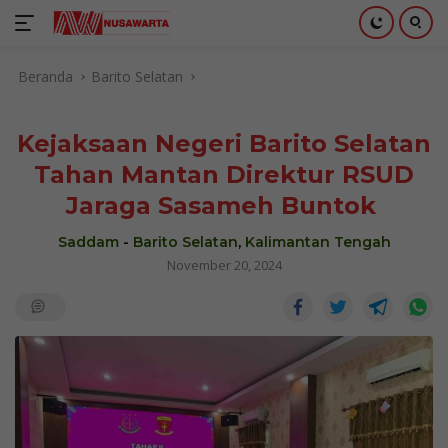
Langsung
Beranda
Barito Selatan
ke
konten
Kejaksaan Negeri Barito Selatan
Tahan Mantan Direktur RSUD
Jaraga Sasameh Buntok
Saddam
-
Barito Selatan
,
Kalimantan Tengah
November 20, 2024