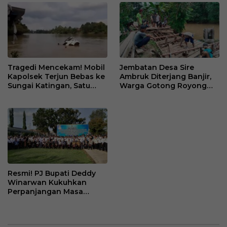
Tragedi Mencekam! Mobil
Jembatan Desa Sire
Kapolsek Terjun Bebas ke
Ambruk Diterjang Banjir,
Sungai Katingan, Satu
Warga Gotong Royong
Warga Hilang
Bangun Jembatan
Sementara
Resmi! PJ Bupati Deddy
Winarwan Kukuhkan
Perpanjangan Masa
Jabatan 79 Kades dan 86
BPD Se Barito Selatan