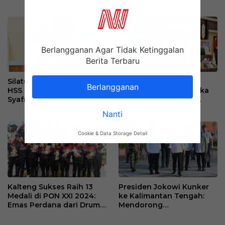
Eksploitasi Penipuan
Pahlawan untuk Soeharto
Ilegal di Kamboja
adalah Pengakuan atas
Fondasi Pembangunan
Bangsa
Berlangganan Agar Tidak Ketinggalan
Berita Terbaru
Silaturahmi Hangat Warga
Kemendagri Warning
Berlangganan
HSS di Perantauan, Bupati
Pemprop Kalteng, Ribka
Syafrudin Kukuhkan
Haluk Minta Serapan
Forum Perempuan di
Anggaran Dipacu dan
Nanti
Palangkaraya
BUMD Dievaluasi
Cookie & Data Storage Detail
Kalteng Sukses Raih 13
Presiden Jokowi Kunker
Medali di PON XXI 2024:
ke Kalimantan Tengah:
Emas Perdana dari Drum
Mendorong
Band, Tambahan dari
Pembangunan dan
Catur hingga Esport
Kesejahteraan