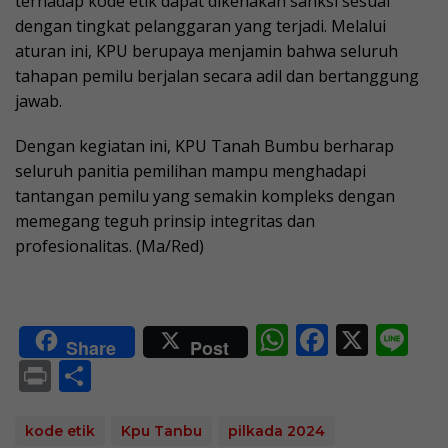
terhadap kode etik dapat dikenakan sanksi sesuai
dengan tingkat pelanggaran yang terjadi. Melalui
aturan ini, KPU berupaya menjamin bahwa seluruh
tahapan pemilu berjalan secara adil dan bertanggung
jawab.
Dengan kegiatan ini, KPU Tanah Bumbu berharap
seluruh panitia pemilihan mampu menghadapi
tantangan pemilu yang semakin kompleks dengan
memegang teguh prinsip integritas dan
profesionalitas. (Ma/Red)
W
F
X
Li
Share
Post
h
ac
n
Pr
S
at
e
e
in
h
s
b
t
ar
kode etik
Kpu Tanbu
pilkada 2024