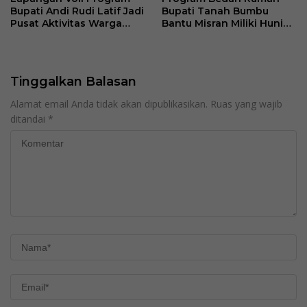
Bupati Andi Rudi Latif Jadi
Bupati Tanah Bumbu
Pusat Aktivitas Warga
Bantu Misran Miliki Hunian
Desa Madu Retno
Layak Setelah Dua Tahun
di Rumah Singgah
Tinggalkan Balasan
Alamat email Anda tidak akan dipublikasikan.
Ruas yang wajib
ditandai
*