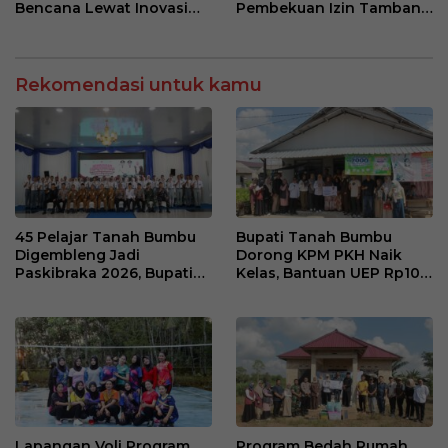
Bencana Lewat Inovasi
Pembekuan Izin Tambang
RENJANA di Kalangan
yang Abaikan Standar
Pelajar
Operasi
Rekomendasi untuk kamu
45 Pelajar Tanah Bumbu
Bupati Tanah Bumbu
Digembleng Jadi
Dorong KPM PKH Naik
Paskibraka 2026, Bupati
Kelas, Bantuan UEP Rp10
Tekankan Disiplin dan
Juta Jadi Modal
Integritas
Kembangkan Usaha
Lapangan Voli Program
Program Bedah Rumah