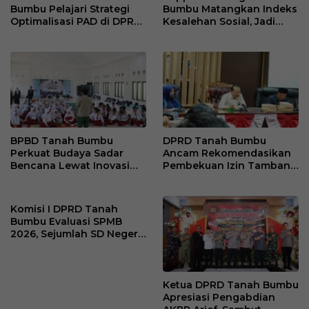
Bumbu Pelajari Strategi
Bumbu Matangkan Indeks
Optimalisasi PAD di DPRD
Kesalehan Sosial, Jadi
DKI Jakarta
Acuan Kebijakan
Pembangunan Berbasis
Karakter
BPBD Tanah Bumbu
DPRD Tanah Bumbu
Perkuat Budaya Sadar
Ancam Rekomendasikan
Bencana Lewat Inovasi
Pembekuan Izin Tambang
RENJANA di Kalangan
yang Abaikan Standar
Pelajar
Operasi
Komisi I DPRD Tanah
Bumbu Evaluasi SPMB
2026, Sejumlah SD Negeri
Minim Peserta Didik Baru
Ketua DPRD Tanah Bumbu
Apresiasi Pengabdian