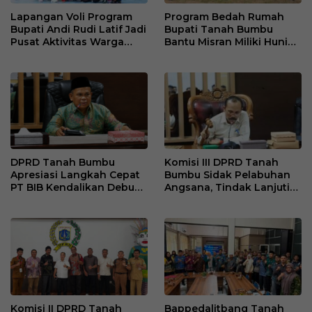
Lapangan Voli Program
Program Bedah Rumah
Bupati Andi Rudi Latif Jadi
Bupati Tanah Bumbu
Pusat Aktivitas Warga
Bantu Misran Miliki Hunian
Desa Madu Retno
Layak Setelah Dua Tahun
di Rumah Singgah
DPRD Tanah Bumbu
Komisi III DPRD Tanah
Apresiasi Langkah Cepat
Bumbu Sidak Pelabuhan
PT BIB Kendalikan Debu
Angsana, Tindak Lanjuti
Batubara di Mekar Jaya
Keluhan Debu Batu Bara
Komisi II DPRD Tanah
Bappedalitbang Tanah