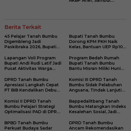
AKBP Arief, Sambut
Kapolres Baru dengan
Harapan Perkuat Sinergi
Berita Terkait
45 Pelajar Tanah Bumbu
Bupati Tanah Bumbu
Digembleng Jadi
Dorong KPM PKH Naik
Paskibraka 2026, Bupati
Kelas, Bantuan UEP Rp10
Tekankan Disiplin dan
Juta Jadi Modal
Integritas
Kembangkan Usaha
Lapangan Voli Program
Program Bedah Rumah
Bupati Andi Rudi Latif Jadi
Bupati Tanah Bumbu
Pusat Aktivitas Warga
Bantu Misran Miliki Hunian
Desa Madu Retno
Layak Setelah Dua Tahun
di Rumah Singgah
DPRD Tanah Bumbu
Komisi III DPRD Tanah
Apresiasi Langkah Cepat
Bumbu Sidak Pelabuhan
PT BIB Kendalikan Debu
Angsana, Tindak Lanjuti
Batubara di Mekar Jaya
Keluhan Debu Batu Bara
Komisi II DPRD Tanah
Bappedalitbang Tanah
Bumbu Pelajari Strategi
Bumbu Matangkan Indeks
Optimalisasi PAD di DPRD
Kesalehan Sosial, Jadi
DKI Jakarta
Acuan Kebijakan
Pembangunan Berbasis
BPBD Tanah Bumbu
DPRD Tanah Bumbu
Karakter
Perkuat Budaya Sadar
Ancam Rekomendasikan