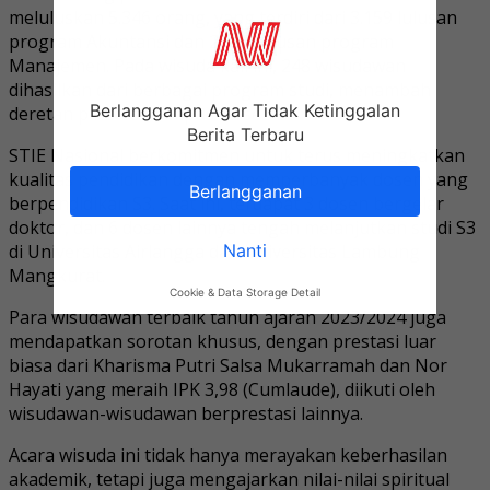
meluluskan 5.346 orang, yang terdiri dari 3.159 lulusan
program Akuntansi dan 2.187 lulusan program
Manajemen. Pada wisuda kali ini, 248 wisudawan
dihasilkan dari berbagai program studi, menambah
Berlangganan Agar Tidak Ketinggalan
deretan prestasi kampus tersebut.
Berita Terbaru
STIE Nasional berkomitmen untuk terus meningkatkan
kualitas pendidikan dengan memperbanyak dosen yang
Berlangganan
berpendidikan S3. Saat ini, terdapat 3 dosen bergelar
doktor, dan 6 dosen lainnya tengah melanjutkan studi S3
Nanti
di Universitas Airlangga dan Universitas Lambung
Mangkurat.
Cookie & Data Storage Detail
Para wisudawan terbaik tahun ajaran 2023/2024 juga
mendapatkan sorotan khusus, dengan prestasi luar
biasa dari Kharisma Putri Salsa Mukarramah dan Nor
Hayati yang meraih IPK 3,98 (Cumlaude), diikuti oleh
wisudawan-wisudawan berprestasi lainnya.
Acara wisuda ini tidak hanya merayakan keberhasilan
akademik, tetapi juga mengajarkan nilai-nilai spiritual