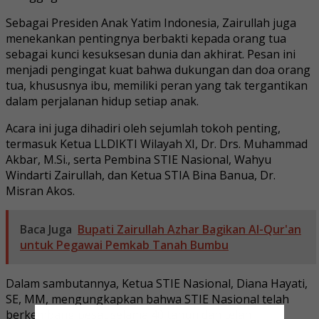
Sebagai Presiden Anak Yatim Indonesia, Zairullah juga
menekankan pentingnya berbakti kepada orang tua
sebagai kunci kesuksesan dunia dan akhirat. Pesan ini
menjadi pengingat kuat bahwa dukungan dan doa orang
tua, khususnya ibu, memiliki peran yang tak tergantikan
dalam perjalanan hidup setiap anak.
Acara ini juga dihadiri oleh sejumlah tokoh penting,
termasuk Ketua LLDIKTI Wilayah XI, Dr. Drs. Muhammad
Akbar, M.Si., serta Pembina STIE Nasional, Wahyu
Windarti Zairullah, dan Ketua STIA Bina Banua, Dr.
Misran Akos.
Baca Juga
Bupati Zairullah Azhar Bagikan Al-Qur'an
untuk Pegawai Pemkab Tanah Bumbu
Dalam sambutannya, Ketua STIE Nasional, Diana Hayati,
SE, MM, mengungkapkan bahwa STIE Nasional telah
berkembang pesat selama 40 tahun dan telah