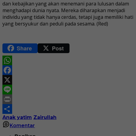
dan kebajikan yang akan menemani para lulusan dalam
menghadapi dunia nyata. Mereka diharapkan menjadi
individu yang tidak hanya cerdas, tetapi juga memiliki hati
yang bersyukur dan peduli pada sesama. (Red)
Share
Post
WhatsApp
Facebook
X
Line
Print
Anak yatim
Zairullah
Share
Komentar