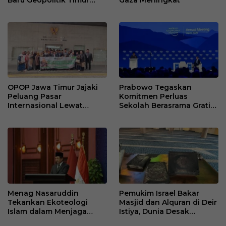
Tengah
OPOP Jawa Timur Jajaki
Prabowo Tegaskan
Peluang Pasar
Komitmen Perluas
Internasional Lewat
Sekolah Berasrama Gratis
Kunjungan ke KJRI
untuk Putus Rantai
Hongkong
Kemiskinan
Menag Nasaruddin
Pemukim Israel Bakar
Tekankan Ekoteologi
Masjid dan Alquran di Deir
Islam dalam Menjaga
Istiya, Dunia Desak
Lingkungan di Al-Azhar
Tanggung Jawab Israel