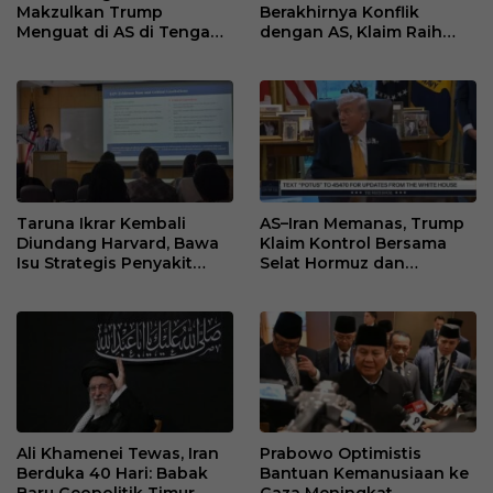
Makzulkan Trump
Berakhirnya Konflik
Menguat di AS di Tengah
dengan AS, Klaim Raih
Konflik Iran
“Kemenangan Bersejarah”
Taruna Ikrar Kembali
AS–Iran Memanas, Trump
Diundang Harvard, Bawa
Klaim Kontrol Bersama
Isu Strategis Penyakit
Selat Hormuz dan
Langka dan Tantangan
Isyaratkan Perubahan
Vaksin Global
Rezim
Ali Khamenei Tewas, Iran
Prabowo Optimistis
Berduka 40 Hari: Babak
Bantuan Kemanusiaan ke
Baru Geopolitik Timur
Gaza Meningkat