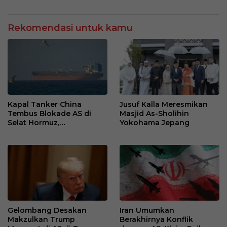
Hongkong
Kemiskinan
Rekomendasi untuk kamu
Kapal Tanker China
Jusuf Kalla Meresmikan
Tembus Blokade AS di
Masjid As-Sholihin
Selat Hormuz,
Yokohama Jepang
Ketegangan Kawasan
Meningkat
Gelombang Desakan
Iran Umumkan
Makzulkan Trump
Berakhirnya Konflik