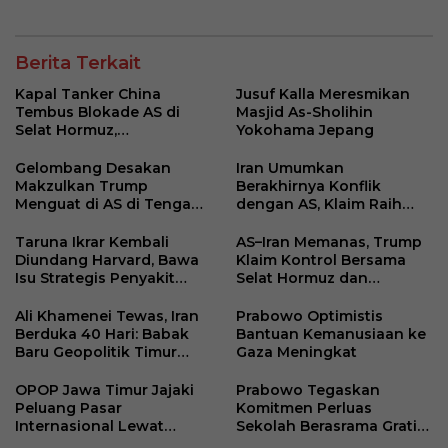
Mesir
Berita Terkait
Kapal Tanker China
Jusuf Kalla Meresmikan
Tembus Blokade AS di
Masjid As-Sholihin
Selat Hormuz,
Yokohama Jepang
Ketegangan Kawasan
Meningkat
Gelombang Desakan
Iran Umumkan
Makzulkan Trump
Berakhirnya Konflik
Menguat di AS di Tengah
dengan AS, Klaim Raih
Konflik Iran
“Kemenangan Bersejarah”
Taruna Ikrar Kembali
AS–Iran Memanas, Trump
Diundang Harvard, Bawa
Klaim Kontrol Bersama
Isu Strategis Penyakit
Selat Hormuz dan
Langka dan Tantangan
Isyaratkan Perubahan
Vaksin Global
Rezim
Ali Khamenei Tewas, Iran
Prabowo Optimistis
Berduka 40 Hari: Babak
Bantuan Kemanusiaan ke
Baru Geopolitik Timur
Gaza Meningkat
Tengah
OPOP Jawa Timur Jajaki
Prabowo Tegaskan
Peluang Pasar
Komitmen Perluas
Internasional Lewat
Sekolah Berasrama Gratis
Kunjungan ke KJRI
untuk Putus Rantai