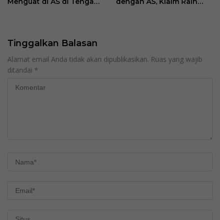
Menguat di AS di Tengah
dengan AS, Klaim Raih
Konflik Iran
“Kemenangan Bersejarah”
Tinggalkan Balasan
Alamat email Anda tidak akan dipublikasikan.
Ruas yang wajib
ditandai
*