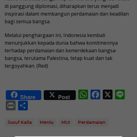
di panggung diplomasi, diharapkan terus menjadi
inspirasi dalam membangun perdamaian dan keadilan
bagi semua bangsa.
Melalui penghargaan ini, Indonesia kembali
menunjukkan kepada dunia bahwa komitmennya
terhadap perdamaian dan kemerdekaan bangsa-
bangsa, terutama Palestina, tetap kuat dan tak
tergoyahkan. (Red)
W
F
X
Li
Share
Post
h
ac
n
Pr
S
at
e
e
in
h
s
b
t
ar
Jusuf Kalla
Menlu
MUI
Perdamaian
A
o
e