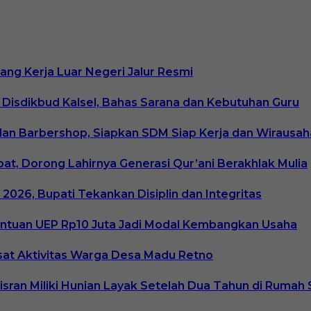
uang Kerja Luar Negeri Jalur Resmi
 Disdikbud Kalsel, Bahas Sarana dan Kebutuhan Guru
an Barbershop, Siapkan SDM Siap Kerja dan Wirausah
, Dorong Lahirnya Generasi Qur’ani Berakhlak Mulia
026, Bupati Tekankan Disiplin dan Integritas
ntuan UEP Rp10 Juta Jadi Modal Kembangkan Usaha
usat Aktivitas Warga Desa Madu Retno
an Miliki Hunian Layak Setelah Dua Tahun di Rumah 