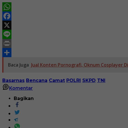
WhatsApp
Facebook
X
Line
Print
Share
Baca Juga
Jual Konten Pornografi, Oknum Cosplayer D
Basarnas
Bencana
Camat
POLRI
SKPD
TNI
Komentar
Bagikan