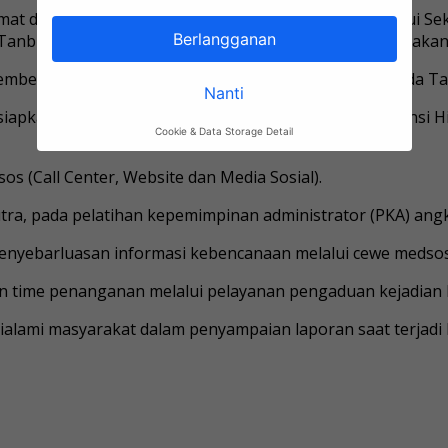
 Camat dan Basarnas. Kalaksa BPBD Tanbu, Sulhadi melalui
Berlangganan
 Tanbu akan memasuki musim penghujan yang diperkirakan 
sember 2023 dan awal Januari 2024 yang berdampak pada T
Nanti
iapkan secara dini langkah-langkah menghadapi potensi H
Cookie & Data Storage Detail
 (Call Center, Website dan Media Sosial).
utra, pada pelatihan kepemimpinan administrator (PKA) ang
penyebarluasan informasi kebencanaan melalui cewe medsos,
n time penanganan melalui pelayanan pengaduan kejadian b
ialami masyarakat dalam penyampaian laporan saat terjad