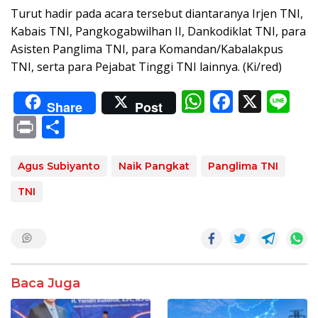
Turut hadir pada acara tersebut diantaranya Irjen TNI,
Kabais TNI, Pangkogabwilhan II, Dankodiklat TNI, para
Asisten Panglima TNI, para Komandan/Kabalakpus
TNI, serta para Pejabat Tinggi TNI lainnya. (Ki/red)
W
F
X
Li
Share
Post
h
ac
n
Pr
S
at
e
e
in
h
s
b
t
ar
Agus Subiyanto
Naik Pangkat
Panglima TNI
A
o
e
TNI
p
o
p
k
Baca Juga