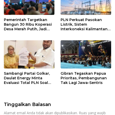
Pemerintah Targetkan
PLN Perkuat Pasokan
Bangun 30 Ribu Koperasi
Listrik, Sistem
Desa Merah Putih, Jadi
Interkoneksi Kalimantan
Pusat Distribusi Bantuan
Berangsur Normal
dan Penggerak Ekonomi
Desa
Sambangi Partai Golkar,
Gibran Tegaskan Papua
Daulat Energy Minta
Prioritas, Pembangunan
Evaluasi Total PLN Soal
Tak Lagi Jawa-Sentris
Blackout Berulang
Tinggalkan Balasan
Alamat email Anda tidak akan dipublikasikan.
Ruas yang wajib