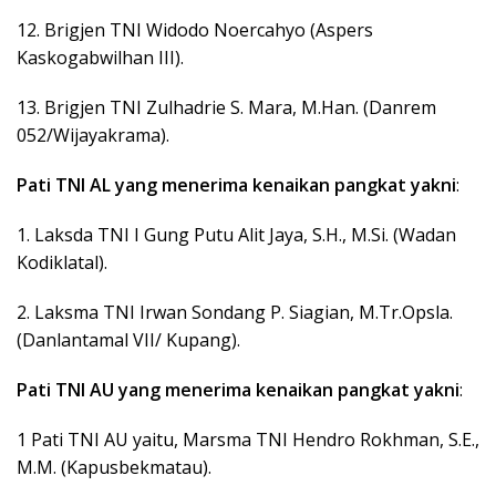
12. Brigjen TNI Widodo Noercahyo (Aspers
Kaskogabwilhan III).
13. Brigjen TNI Zulhadrie S. Mara, M.Han. (Danrem
052/Wijayakrama).
Pati
TNI
AL
yang
menerima
kenaikan
pangkat
yakni
:
1. Laksda TNI I Gung Putu Alit Jaya, S.H., M.Si. (Wadan
Kodiklatal).
2. Laksma TNI Irwan Sondang P. Siagian, M.Tr.Opsla.
(Danlantamal VII/ Kupang).
Pati
TNI
AU
yang
menerima
kenaikan
pangkat
yakni
:
1 Pati TNI AU yaitu, Marsma TNI Hendro Rokhman, S.E.,
M.M. (Kapusbekmatau).