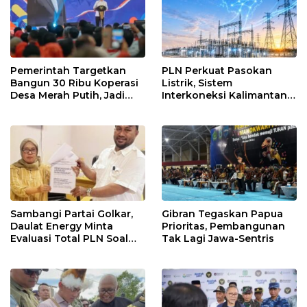
Pemerintah Targetkan
PLN Perkuat Pasokan
Bangun 30 Ribu Koperasi
Listrik, Sistem
Desa Merah Putih, Jadi
Interkoneksi Kalimantan
Pusat Distribusi Bantuan
Berangsur Normal
dan Penggerak Ekonomi
Desa
Sambangi Partai Golkar,
Gibran Tegaskan Papua
Daulat Energy Minta
Prioritas, Pembangunan
Evaluasi Total PLN Soal
Tak Lagi Jawa-Sentris
Blackout Berulang