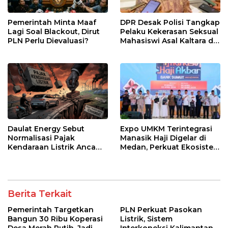
Pemerintah Minta Maaf
DPR Desak Polisi Tangkap
Lagi Soal Blackout, Dirut
Pelaku Kekerasan Seksual
PLN Perlu Dievaluasi?
Mahasiswi Asal Kaltara di
Makassar
Daulat Energy Sebut
Expo UMKM Terintegrasi
Normalisasi Pajak
Manasik Haji Digelar di
Kendaraan Listrik Ancam
Medan, Perkuat Ekosistem
Kebijakan Transisi Energi
Ekonomi Haji
Berita Terkait
Pemerintah Targetkan
PLN Perkuat Pasokan
Bangun 30 Ribu Koperasi
Listrik, Sistem