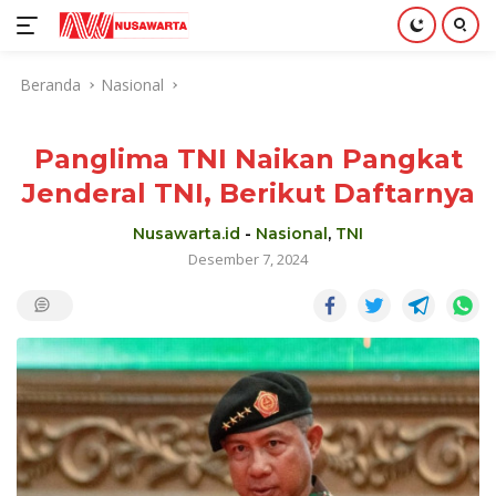
Langsung
Beranda
Nasional
ke
konten
Panglima TNI Naikan Pangkat
Jenderal TNI, Berikut Daftarnya
Nusawarta.id
-
Nasional
,
TNI
Desember 7, 2024