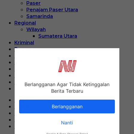
Paser
Penajam Paser Utara
Samarinda
Regional
Wilayah
Sumatera Utara
Kriminal
Ragam
Olahraga
Opini
Religi
Tokoh
Ekonomi
Berlangganan Agar Tidak Ketinggalan
Berita Terbaru
Pedoman Media Siber
Berlangganan
Redaksi
Tentang Kami
Disclaimer
Nanti
Layanan Kerja Sama
Cookie & Data Storage Detail