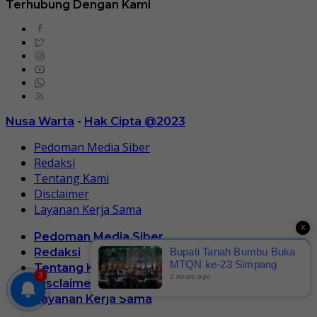
Terhubung Dengan Kami
Nusa Warta
-
Hak Cipta @2023
Pedoman Media Siber
Redaksi
Tentang Kami
Disclaimer
Layanan Kerja Sama
X
Pedoman Media Siber
Bupati Tanah Bumbu Buka
Redaksi
MTQN ke-23 Simpang
Tentang Kami
3
Empat, Dorong Lahirnya
2 hours ago
Disclaimer
Generasi Qur'ani Berakhlak
Layanan Kerja Sama
Mulia