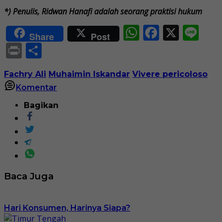
*) Penulis, Ridwan Hanafi adalah seorang praktisi hukum
WhatsApp
Faceboo
X
Li
Share
Post
Print
Share
Fachry Ali
Muhaimin Iskandar
Vivere pericoloso
Komentar
Bagikan
Baca Juga
Hari Konsumen, Harinya Siapa?