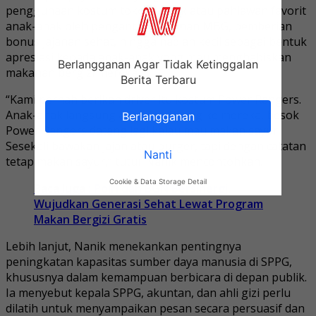
penggunaan kostum tokoh komik atau pahlawan favorit
anak-anak oleh pengantar makanan MBG, pemberian
bonus jajanan sehat, hingga hadiah kecil sebagai bentuk
apresiasi kepada anak-anak yang mau menghabiskan
Berlangganan Agar Tidak Ketinggalan
makanan bergizi mereka.
Berita Terbaru
“Kami pernah berikan driver itu kostum Power Rangers.
Anak-anak langsung antusias. Bilang ke mereka, besok
Berlangganan
Power Rangers datang lagi kalau mau makan sayur.
Sesekali bawakan jajan atau burger, tapi dengan catatan
Nanti
tetap makan sayur,” tutur Nanik mencontohkan.
Cookie & Data Storage Detail
Baca Juga
: Polri dan BGN Bersinergi,
Wujudkan Generasi Sehat Lewat Program
Makan Bergizi Gratis
Lebih lanjut, Nanik menekankan pentingnya
peningkatan kapasitas sumber daya manusia di SPPG,
khususnya dalam kemampuan berbicara di depan publik.
Ia menyebut kepala SPPG, akuntan, dan ahli gizi perlu
dilatih untuk menyampaikan pesan secara persuasif dan