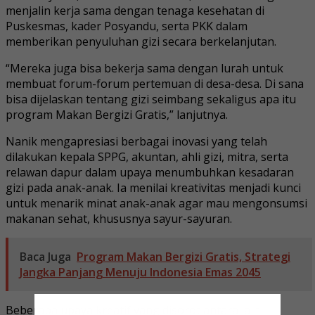
menjalin kerja sama dengan tenaga kesehatan di
Puskesmas, kader Posyandu, serta PKK dalam
memberikan penyuluhan gizi secara berkelanjutan.
“Mereka juga bisa bekerja sama dengan lurah untuk
membuat forum-forum pertemuan di desa-desa. Di sana
bisa dijelaskan tentang gizi seimbang sekaligus apa itu
program Makan Bergizi Gratis,” lanjutnya.
Nanik mengapresiasi berbagai inovasi yang telah
dilakukan kepala SPPG, akuntan, ahli gizi, mitra, serta
relawan dapur dalam upaya menumbuhkan kesadaran
gizi pada anak-anak. Ia menilai kreativitas menjadi kunci
untuk menarik minat anak-anak agar mau mengonsumsi
makanan sehat, khususnya sayur-sayuran.
Baca Juga
Program Makan Bergizi Gratis, Strategi
Jangka Panjang Menuju Indonesia Emas 2045
Beberapa upaya kreatif yang disorot antara lain