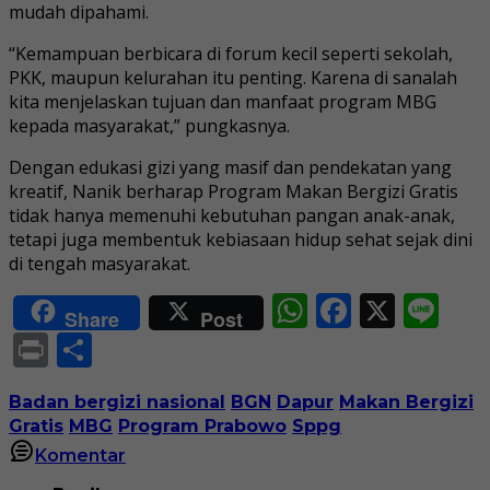
mudah dipahami.
“Kemampuan berbicara di forum kecil seperti sekolah,
PKK, maupun kelurahan itu penting. Karena di sanalah
kita menjelaskan tujuan dan manfaat program MBG
kepada masyarakat,” pungkasnya.
Dengan edukasi gizi yang masif dan pendekatan yang
kreatif, Nanik berharap Program Makan Bergizi Gratis
tidak hanya memenuhi kebutuhan pangan anak-anak,
tetapi juga membentuk kebiasaan hidup sehat sejak dini
di tengah masyarakat.
WhatsApp
Faceboo
X
Li
Share
Post
Print
Share
Badan bergizi nasional
BGN
Dapur
Makan Bergizi
Gratis
MBG
Program Prabowo
Sppg
Komentar