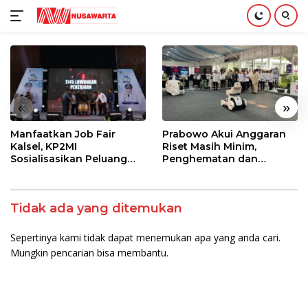
Langsung
ke
konten
«
»
Manfaatkan Job Fair
Prabowo Akui Anggaran
Kalsel, KP2MI
Riset Masih Minim,
Sosialisasikan Peluang
Penghematan dan
Kerja Luar Negeri Jalur
Pemberantasan Korupsi
Resmi
Jadi Sumber Pendanaan
Tidak ada yang ditemukan
Sepertinya kami tidak dapat menemukan apa yang anda cari.
Mungkin pencarian bisa membantu.