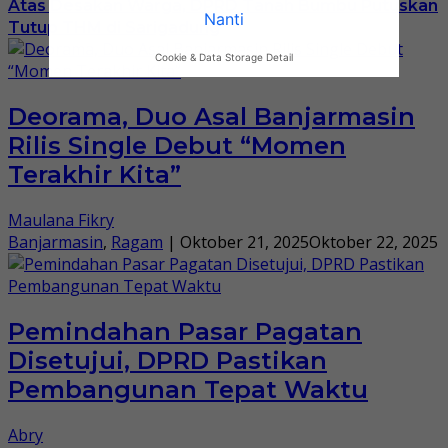
Atas Desakan Warga, DPRD Tanah Bumbu Putuskan
Nanti
Tutup THM di Sarigadung
Cookie & Data Storage Detail
Deorama, Duo Asal Banjarmasin
Rilis Single Debut “Momen
Terakhir Kita”
Maulana Fikry
Banjarmasin
,
Ragam
|
Oktober 21, 2025
Oktober 22, 2025
Pemindahan Pasar Pagatan
Disetujui, DPRD Pastikan
Pembangunan Tepat Waktu
Abry