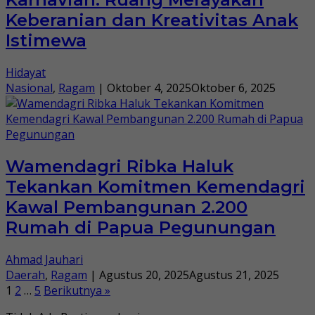
Keberanian dan Kreativitas Anak
Istimewa
Hidayat
Nasional
,
Ragam
|
Oktober 4, 2025
Oktober 6, 2025
Wamendagri Ribka Haluk
Tekankan Komitmen Kemendagri
Kawal Pembangunan 2.200
Rumah di Papua Pegunungan
Ahmad Jauhari
Daerah
,
Ragam
|
Agustus 20, 2025
Agustus 21, 2025
Paginasi
1
2
…
5
Berikutnya »
pos