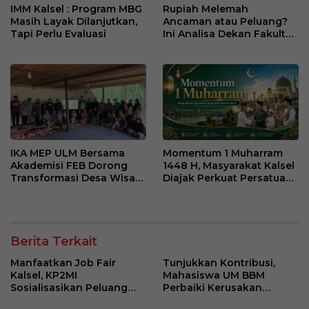
IMM Kalsel : Program MBG
Rupiah Melemah
Masih Layak Dilanjutkan,
Ancaman atau Peluang?
Tapi Perlu Evaluasi
Ini Analisa Dekan Fakultas
Ekonomi dan Bisnis ULM
IKA MEP ULM Bersama
Momentum 1 Muharram
Akademisi FEB Dorong
1448 H, Masyarakat Kalsel
Transformasi Desa Wisata
Diajak Perkuat Persatuan
Belangian
dan Kebersamaan
Berita Terkait
Manfaatkan Job Fair
Tunjukkan Kontribusi,
Kalsel, KP2MI
Mahasiswa UM BBM
Sosialisasikan Peluang
Perbaiki Kerusakan
Kerja Luar Negeri Jalur
Perangkat Elektronik