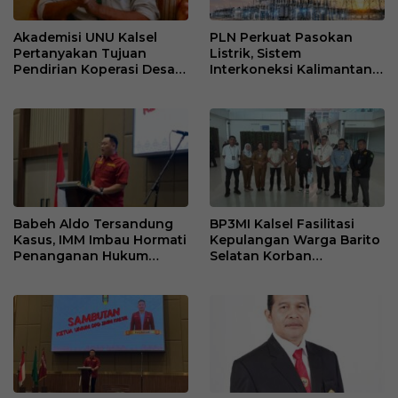
Akademisi UNU Kalsel
PLN Perkuat Pasokan
Pertanyakan Tujuan
Listrik, Sistem
Pendirian Koperasi Desa
Interkoneksi Kalimantan
Kelurahan Merah Putih
Berangsur Normal
Babeh Aldo Tersandung
BP3MI Kalsel Fasilitasi
Kasus, IMM Imbau Hormati
Kepulangan Warga Barito
Penanganan Hukum
Selatan Korban
Polda Kalsel
Eksploitasi Penipuan
Ilegal di Kamboja