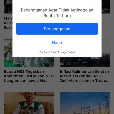
Berlangganan Agar Tidak Ketinggalan
Berita Terbaru
Manfaatkan Job Fair
Tunjukkan Kontribusi,
Kalsel, KP2MI
Mahasiswa UM BBM
Sosialisasikan Peluang
Perbaiki Kerusakan
Berlangganan
Kerja Luar Negeri Jalur
Perangkat Elektronik
Resmi
Kantor Desa Sumberpasir
Nanti
Cookie & Data Storage Detail
Bupati HSS Tegaskan
Inflasi Kalimantan Selatan
Komitmen Lestarikan Nilai
Masih Terkendali, PHK
Keagamaan Lewat Haul
Jadi Alarm Namun Tetap
ke-41 Tuan Guru H. Kaderi
Jaga Optimisme
bin H. Taris