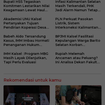
Resmi
Kantor Desa Sumberpasir
Bupati HSS Tegaskan
Inflasi Kalimantan Selatan
Komitmen Lestarikan Nilai
Masih Terkendali, PHK
Keagamaan Lewat Haul
Jadi Alarm Namun Tetap
ke-41 Tuan Guru H. Kaderi
Jaga Optimisme
bin H. Taris
Akademisi UNU Kalsel
PLN Perkuat Pasokan
Pertanyakan Tujuan
Listrik, Sistem
Pendirian Koperasi Desa
Interkoneksi Kalimantan
Kelurahan Merah Putih
Berangsur Normal
Babeh Aldo Tersandung
BP3MI Kalsel Fasilitasi
Kasus, IMM Imbau Hormati
Kepulangan Warga Barito
Penanganan Hukum
Selatan Korban
Polda Kalsel
Eksploitasi Penipuan
Ilegal di Kamboja
IMM Kalsel : Program MBG
Rupiah Melemah
Masih Layak Dilanjutkan,
Ancaman atau Peluang?
Tapi Perlu Evaluasi
Ini Analisa Dekan Fakultas
Ekonomi dan Bisnis ULM
Rekomendasi untuk kamu