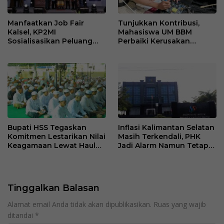
Manfaatkan Job Fair
Tunjukkan Kontribusi,
Kalsel, KP2MI
Mahasiswa UM BBM
Sosialisasikan Peluang
Perbaiki Kerusakan
Kerja Luar Negeri Jalur
Perangkat Elektronik
Resmi
Kantor Desa Sumberpasir
Bupati HSS Tegaskan
Inflasi Kalimantan Selatan
Komitmen Lestarikan Nilai
Masih Terkendali, PHK
Keagamaan Lewat Haul
Jadi Alarm Namun Tetap
ke-41 Tuan Guru H. Kaderi
Jaga Optimisme
bin H. Taris
Tinggalkan Balasan
Alamat email Anda tidak akan dipublikasikan.
Ruas yang wajib
ditandai
*