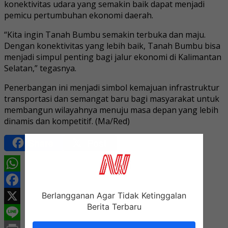
konektivitas udara yang semakin baik dapat menjadi
pemicu pertumbuhan ekonomi daerah.
“Kita ingin Tanah Bumbu semakin terbuka dan maju.
Dengan konektivitas yang lebih baik, Tanah Bumbu bisa
menjadi simpul penting bagi jalur ekonomi di Kalimantan
Selatan,” tegasnya.
Penerbangan ini menjadi simbol kemajuan infrastruktur
transportasi dan semangat baru bagi masyarakat untuk
membangun wilayahnya menuju masa depan yang lebih
dinamis dan kompetitif. (Ma/Red)
Share
Post
WhatsApp
Berlangganan Agar Tidak Ketinggalan
Facebook
Berita Terbaru
X