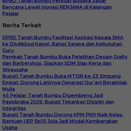
BPBD Tanah Bumbu Perkuat Budaya Sadar
Bencana Lewat Inovasi RENJANA di Kalangan
Pelajar
Berita Terkait
DPRD Tanah Bumbu Fasilitasi Aspirasi Kepala SMA
ke Disdikbud Kalsel, Bahas Sarana dan Kebutuhan
Guru
Pemkab Tanah Bumbu Buka Pelatihan Desain Grafis
dan Barbershop, Siapkan SDM Siap Kerja dan
Wirausaha
Bupati Tanah Bumbu Buka MTQN ke-23 Simpang
Empat, Dorong Lahirnya Generasi Qur’ani Berakhlak
Mulia
45 Pelajar Tanah Bumbu Digembleng Jadi
Paskibraka 2026, Bupati Tekankan Disiplin dan
Integritas
Bupati Tanah Bumbu Dorong KPM PKH Naik Kelas,
Bantuan UEP Rp10 Juta Jadi Modal Kembangkan
Usaha