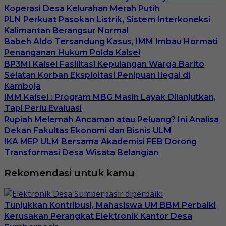
Koperasi Desa Kelurahan Merah Putih
PLN Perkuat Pasokan Listrik, Sistem Interkoneksi
Kalimantan Berangsur Normal
Babeh Aldo Tersandung Kasus, IMM Imbau Hormati
Penanganan Hukum Polda Kalsel
BP3MI Kalsel Fasilitasi Kepulangan Warga Barito
Selatan Korban Eksploitasi Penipuan Ilegal di
Kamboja
IMM Kalsel : Program MBG Masih Layak Dilanjutkan,
Tapi Perlu Evaluasi
Rupiah Melemah Ancaman atau Peluang? Ini Analisa
Dekan Fakultas Ekonomi dan Bisnis ULM
IKA MEP ULM Bersama Akademisi FEB Dorong
Transformasi Desa Wisata Belangian
Rekomendasi untuk kamu
Tunjukkan Kontribusi, Mahasiswa UM BBM Perbaiki
Kerusakan Perangkat Elektronik Kantor Desa