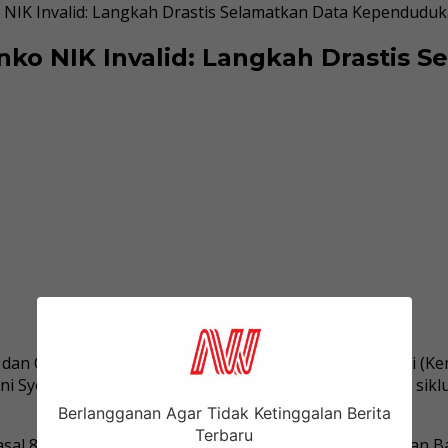
 NIK Invalid: Langkah Drastis Selamatkan Data Kependuduk
nko NIK Invalid: Langkah Drastis
dan Catatan Sipil (Dukcapil) Kementerian Dalam Negeri (
Hani Syopiar Rustam, tindakan ini merupakan bagian dari s
Berlangganan Agar Tidak Ketinggalan Berita
Terbaru
al 8 ayat (1) PP No. 27 Tahun 2014 tentang Pengelolaan 