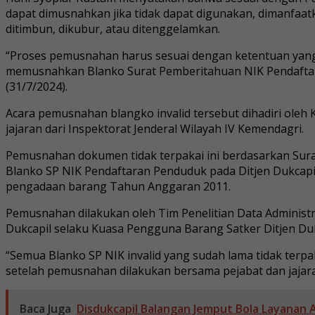
dapat dimusnahkan jika tidak dapat digunakan, dimanfaat
ditimbun, dikubur, atau ditenggelamkan.
“Proses pemusnahan harus sesuai dengan ketentuan yang
memusnahkan Blanko Surat Pemberitahuan NIK Pendaftara
(31/7/2024).
Acara pemusnahan blangko invalid tersebut dihadiri oleh 
jajaran dari Inspektorat Jenderal Wilayah IV Kemendagri.
Pemusnahan dokumen tidak terpakai ini berdasarkan Sura
Blanko SP NIK Pendaftaran Penduduk pada Ditjen Dukcapil
pengadaan barang Tahun Anggaran 2011.
Pemusnahan dilakukan oleh Tim Penelitian Data Administra
Dukcapil selaku Kuasa Pengguna Barang Satker Ditjen Duk
“Semua Blanko SP NIK invalid yang sudah lama tidak terpa
setelah pemusnahan dilakukan bersama pejabat dan jajaran
Baca Juga
Disdukcapil Balangan Jemput Bola Layanan