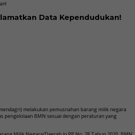
an!
 Selamatkan Data Kependudukan!
Kemendagri) melakukan pemusnahan barang milik negara
iklus pengelolaan BMN sesuai dengan peraturan yang
Barang Milik Negara/Daerah jo PP No. 28 Tahun 2020, BMN