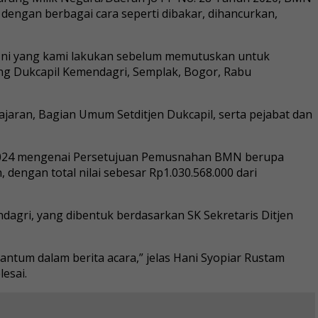
dengan berbagai cara seperti dibakar, dihancurkan,
 Ini yang kami lakukan sebelum memutuskan untuk
g Dukcapil Kemendagri, Semplak, Bogor, Rabu
ajaran, Bagian Umum Setditjen Dukcapil, serta pejabat dan
li 2024 mengenai Persetujuan Pemusnahan BMN berupa
dengan total nilai sebesar Rp1.030.568.000 dari
dagri, yang dibentuk berdasarkan SK Sekretaris Ditjen
antum dalam berita acara,” jelas Hani Syopiar Rustam
esai.