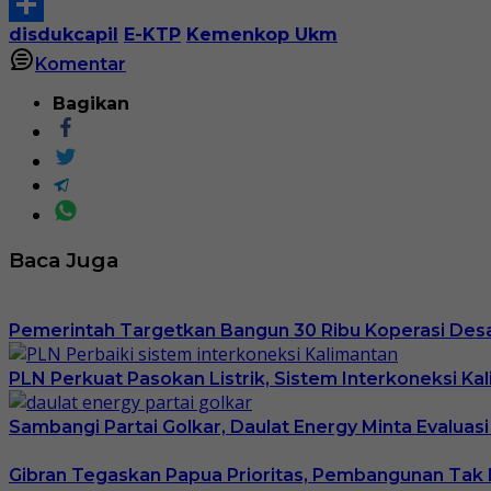
Print
disdukcapil
E-KTP
Kemenkop Ukm
Share
Komentar
Bagikan
Baca Juga
Pemerintah Targetkan Bangun 30 Ribu Koperasi Desa 
PLN Perkuat Pasokan Listrik, Sistem Interkoneksi K
Sambangi Partai Golkar, Daulat Energy Minta Evaluas
Gibran Tegaskan Papua Prioritas, Pembangunan Tak 