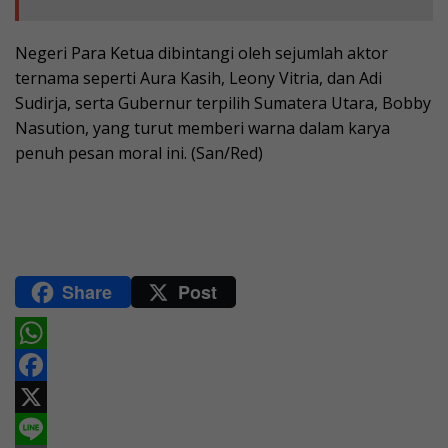
Negeri Para Ketua dibintangi oleh sejumlah aktor
ternama seperti Aura Kasih, Leony Vitria, dan Adi
Sudirja, serta Gubernur terpilih Sumatera Utara, Bobby
Nasution, yang turut memberi warna dalam karya
penuh pesan moral ini. (San/Red)
Share
Post
W
h
F
a
a
X