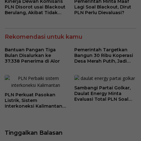
Kinerja Dewan Komisaris
Pemerintah Minta Maaf
PLN Disorot usai Blackout
Lagi Soal Blackout, Dirut
Berulang, Akibat Tidak
PLN Perlu Dievaluasi?
Kompeten?
Rekomendasi untuk kamu
Bantuan Pangan Tiga
Pemerintah Targetkan
Bulan Disalurkan ke
Bangun 30 Ribu Koperasi
37.338 Penerima di Alor
Desa Merah Putih, Jadi
Pusat Distribusi Bantuan
dan Penggerak Ekonomi
Desa
Sambangi Partai Golkar,
Daulat Energy Minta
PLN Perkuat Pasokan
Evaluasi Total PLN Soal
Listrik, Sistem
Blackout Berulang
Interkoneksi Kalimantan
Berangsur Normal
Tinggalkan Balasan