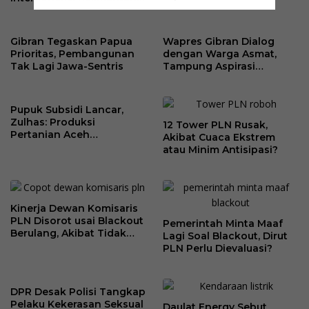
Berangsur Normal
Gibran Tegaskan Papua
Wapres Gibran Dialog
Prioritas, Pembangunan
dengan Warga Asmat,
Tak Lagi Jawa-Sentris
Tampung Aspirasi
Pemberdayaan
Perempuan Adat
Pupuk Subsidi Lancar,
Zulhas: Produksi
12 Tower PLN Rusak,
Pertanian Aceh
Akibat Cuaca Ekstrem
Meningkat
atau Minim Antisipasi?
Kinerja Dewan Komisaris
PLN Disorot usai Blackout
Pemerintah Minta Maaf
Berulang, Akibat Tidak
Lagi Soal Blackout, Dirut
Kompeten?
PLN Perlu Dievaluasi?
DPR Desak Polisi Tangkap
Pelaku Kekerasan Seksual
Daulat Energy Sebut