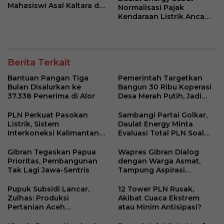
Mahasiswi Asal Kaltara di
Normalisasi Pajak
Makassar
Kendaraan Listrik Ancam
Kebijakan Transisi Energi
Berita Terkait
Bantuan Pangan Tiga
Pemerintah Targetkan
Bulan Disalurkan ke
Bangun 30 Ribu Koperasi
37.338 Penerima di Alor
Desa Merah Putih, Jadi
Pusat Distribusi Bantuan
dan Penggerak Ekonomi
PLN Perkuat Pasokan
Sambangi Partai Golkar,
Desa
Listrik, Sistem
Daulat Energy Minta
Interkoneksi Kalimantan
Evaluasi Total PLN Soal
Berangsur Normal
Blackout Berulang
Gibran Tegaskan Papua
Wapres Gibran Dialog
Prioritas, Pembangunan
dengan Warga Asmat,
Tak Lagi Jawa-Sentris
Tampung Aspirasi
Pemberdayaan
Perempuan Adat
Pupuk Subsidi Lancar,
12 Tower PLN Rusak,
Zulhas: Produksi
Akibat Cuaca Ekstrem
Pertanian Aceh
atau Minim Antisipasi?
Meningkat