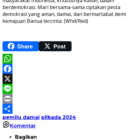
masyarakat Indonesia, khususnya Kalsel, dalam
berdemokrasi. Mari bersama-sama ciptakan pesta
demokrasi yang aman, damai, dan bermartabat demi
kemajuan Banua tercinta. (Whd/Red)
Share
Post
WhatsApp
Facebook
X
Line
Print
pemilu damai
pilkada 2024
Share
Komentar
Bagikan