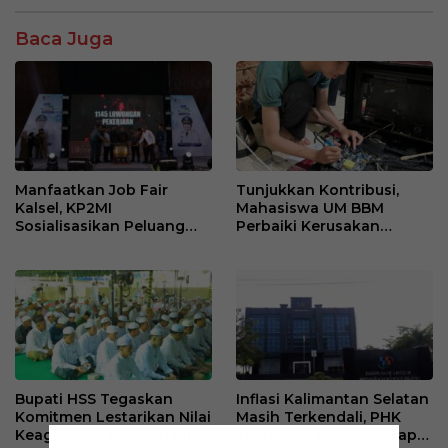
Baca Juga
Manfaatkan Job Fair
Tunjukkan Kontribusi,
Kalsel, KP2MI
Mahasiswa UM BBM
Sosialisasikan Peluang
Perbaiki Kerusakan
Kerja Luar Negeri Jalur
Perangkat Elektronik
Resmi
Kantor Desa Sumberpasir
Bupati HSS Tegaskan
Inflasi Kalimantan Selatan
Komitmen Lestarikan Nilai
Masih Terkendali, PHK
Keagamaan Lewat Haul
Jadi Alarm Namun Tetap