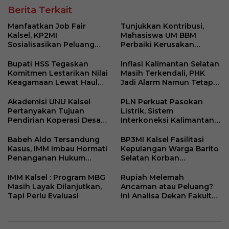
Berita Terkait
Manfaatkan Job Fair
Tunjukkan Kontribusi,
Kalsel, KP2MI
Mahasiswa UM BBM
Sosialisasikan Peluang
Perbaiki Kerusakan
Kerja Luar Negeri Jalur
Perangkat Elektronik
Resmi
Kantor Desa Sumberpasir
Bupati HSS Tegaskan
Inflasi Kalimantan Selatan
Komitmen Lestarikan Nilai
Masih Terkendali, PHK
Keagamaan Lewat Haul
Jadi Alarm Namun Tetap
ke-41 Tuan Guru H. Kaderi
Jaga Optimisme
bin H. Taris
Akademisi UNU Kalsel
PLN Perkuat Pasokan
Pertanyakan Tujuan
Listrik, Sistem
Pendirian Koperasi Desa
Interkoneksi Kalimantan
Kelurahan Merah Putih
Berangsur Normal
Babeh Aldo Tersandung
BP3MI Kalsel Fasilitasi
Kasus, IMM Imbau Hormati
Kepulangan Warga Barito
Penanganan Hukum
Selatan Korban
Polda Kalsel
Eksploitasi Penipuan
Ilegal di Kamboja
IMM Kalsel : Program MBG
Rupiah Melemah
Masih Layak Dilanjutkan,
Ancaman atau Peluang?
Tapi Perlu Evaluasi
Ini Analisa Dekan Fakultas
Ekonomi dan Bisnis ULM