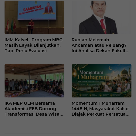
IMM Kalsel : Program MBG
Rupiah Melemah
Masih Layak Dilanjutkan,
Ancaman atau Peluang?
Tapi Perlu Evaluasi
Ini Analisa Dekan Fakultas
Ekonomi dan Bisnis ULM
IKA MEP ULM Bersama
Momentum 1 Muharram
Akademisi FEB Dorong
1448 H, Masyarakat Kalsel
Transformasi Desa Wisata
Diajak Perkuat Persatuan
Belangian
dan Kebersamaan