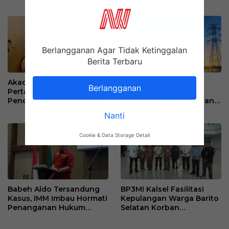
ke-41 Tuan Guru H. Kaderi
Jaga Optimisme
bin H. Taris
Berlangganan Agar Tidak Ketinggalan
Berita Terbaru
Akademisi UNU Kalsel
PLN Perkuat Pasokan
Berlangganan
Pertanyakan Tujuan
Listrik, Sistem
Pendirian Koperasi Desa
Interkoneksi Kalimantan
Kelurahan Merah Putih
Berangsur Normal
Nanti
Cookie & Data Storage Detail
Babeh Aldo Tersandung
BP3MI Kalsel Fasilitasi
Kasus, IMM Imbau Hormati
Kepulangan Warga Barito
Penanganan Hukum
Selatan Korban
Polda Kalsel
Eksploitasi Penipuan
Ilegal di Kamboja