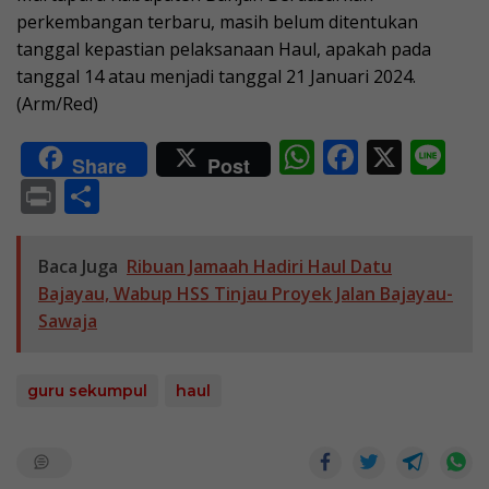
perkembangan terbaru, masih belum ditentukan
tanggal kepastian pelaksanaan Haul, apakah pada
tanggal 14 atau menjadi tanggal 21 Januari 2024.
(Arm/Red)
W
F
X
Li
Share
Post
h
ac
n
Pr
S
at
e
e
in
h
s
b
t
ar
Baca Juga
Ribuan Jamaah Hadiri Haul Datu
A
o
e
Bajayau, Wabup HSS Tinjau Proyek Jalan Bajayau-
p
o
Sawaja
p
k
guru sekumpul
haul