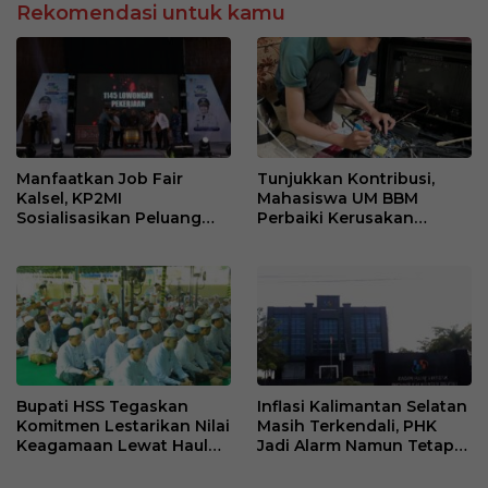
Rekomendasi untuk kamu
Manfaatkan Job Fair
Tunjukkan Kontribusi,
Kalsel, KP2MI
Mahasiswa UM BBM
Sosialisasikan Peluang
Perbaiki Kerusakan
Kerja Luar Negeri Jalur
Perangkat Elektronik
Resmi
Kantor Desa Sumberpasir
Bupati HSS Tegaskan
Inflasi Kalimantan Selatan
Komitmen Lestarikan Nilai
Masih Terkendali, PHK
Keagamaan Lewat Haul
Jadi Alarm Namun Tetap
ke-41 Tuan Guru H. Kaderi
Jaga Optimisme
bin H. Taris