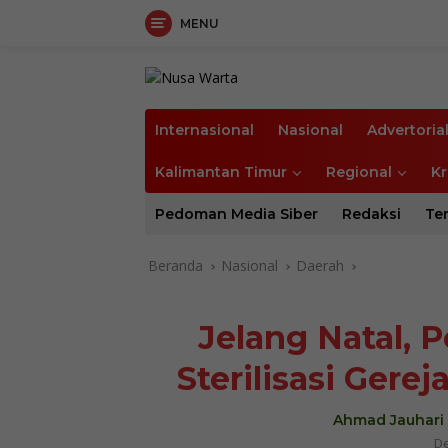
MENU
Langsung
ke
konten
Internasional
Nasional
Advertoria
Kalimantan Timur
Regional
Kr
Pedoman Media Siber
Redaksi
Te
Beranda
Nasional
Daerah
Jelang Natal, 
Sterilisasi Gere
Ahmad Jauhari
De