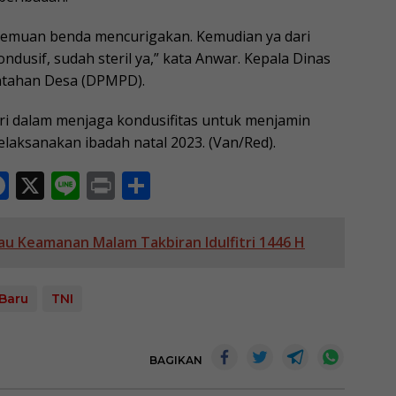
da temuan benda mencurigakan. Kemudian ya dari
ndusif, sudah steril ya,” kata Anwar. Kepala Dinas
tahan Desa (DPMPD).
olri dalam menjaga kondusifitas untuk menjamin
elaksanakan ibadah natal 2023. (Van/Red).
F
X
Li
Pr
S
ac
n
in
h
e
e
t
ar
au Keamanan Malam Takbiran Idulfitri 1446 H
b
e
o
Baru
TNI
o
k
BAGIKAN