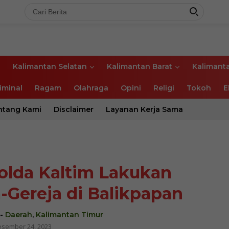
l
Kalimantan Selatan
Kalimantan Barat
Kalimant
iminal
Ragam
Olahraga
Opini
Religi
Tokoh
E
ntang Kami
Disclaimer
Layanan Kerja Sama
Polda Kaltim Lakukan
ja-Gereja di Balikpapan
-
Daerah
,
Kalimantan Timur
sember 24, 2023