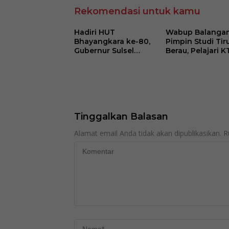
Rekomendasi untuk kamu
Hadiri HUT
Wabup Balanga
Bhayangkara ke-80,
Pimpin Studi Tir
Gubernur Sulsel
Berau, Pelajari K
Apresiasi Dedikasi
dan Tukar Inova
Polri Dukung
Pembangunan
Pembangunan
Daerah
Daerah
Tinggalkan Balasan
Alamat email Anda tidak akan dipublikasikan.
R