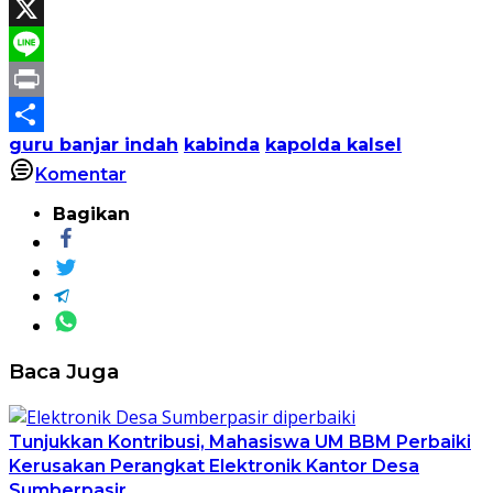
Facebook
X
Line
Print
guru banjar indah
kabinda
kapolda kalsel
Share
Komentar
Bagikan
Baca Juga
Tunjukkan Kontribusi, Mahasiswa UM BBM Perbaiki
Kerusakan Perangkat Elektronik Kantor Desa
Sumberpasir