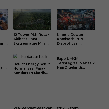
Evaluasi Total PLN
Lagi Jawa-Sentris
al
Soal Blackout
Berulang
12 Tower PLN Rusak,
Kinerja Dewan
Akibat Cuaca
Komisaris PLN
ian
Ekstrem atau Minim
Disorot usai
Antisipasi?
Blackout Berulang,
Akibat Tidak
Kompeten?
i
Expo UMKM
Terintegrasi Manasik
Daulat Energy Sebut
al
Haji Digelar di
Normalisasi Pajak
Medan, Perkuat
Kendaraan Listrik
sar
Ekosistem Ekonomi
Ancam Kebijakan
Haji
Transisi Energi
PLN Perkuat Pasokan Listrik, Sistem