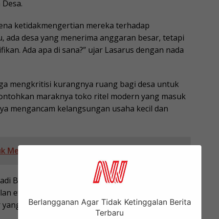
 Desa.
rena ketidakmengertian mereka terhadap
u, ada desa yang menerima anggaran besar, tetapi
ikan. Ada apa di sana?” ujar Lasarus dengan nada
ga mengkritisi kurangnya ruang bagi desa untuk
ontohkan maraknya toko ritel modern yang masuk
nya mengancam kelangsungan usaha kecil dan
k Mewujudkan Visi Indonesia Emas 2045
jadi BUMDes (Badan Usaha Milik Desa)? Program
an efektif? Desa harus diberi ruang untuk
Berlangganan Agar Tidak Ketinggalan Berita
 yang justru melemahkan potensi lokal,”
Terbaru