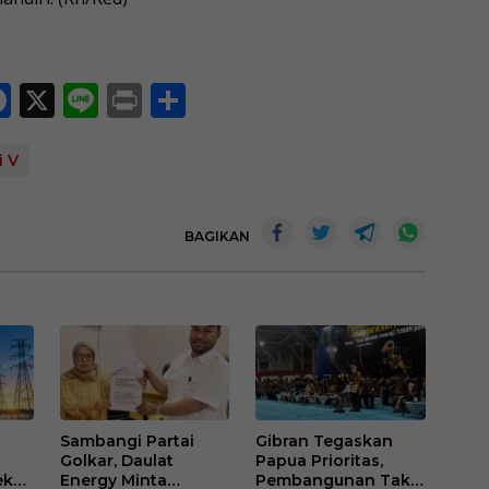
F
X
Li
Pr
S
ac
n
in
h
e
e
t
ar
i V
b
e
o
BAGIKAN
o
k
Sambangi Partai
Gibran Tegaskan
Golkar, Daulat
Papua Prioritas,
eksi
Energy Minta
Pembangunan Tak