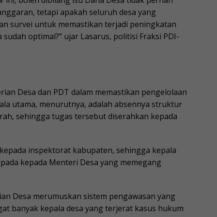
 ini, boleh dibilang isu Dana Desa tidak pernah
n anggaran, tetapi apakah seluruh desa yang
an survei untuk memastikan terjadi peningkatan
ah optimal?” ujar Lasarus, politisi Fraksi PDI-
erian Desa dan PDT dalam memastikan pengelolaan
dala utama, menurutnya, adalah absennya struktur
rah, sehingga tugas tersebut diserahkan kepada
kepada inspektorat kabupaten, sehingga kepala
aripada kepada Menteri Desa yang memegang
rian Desa merumuskan sistem pengawasan yang
at banyak kepala desa yang terjerat kasus hukum