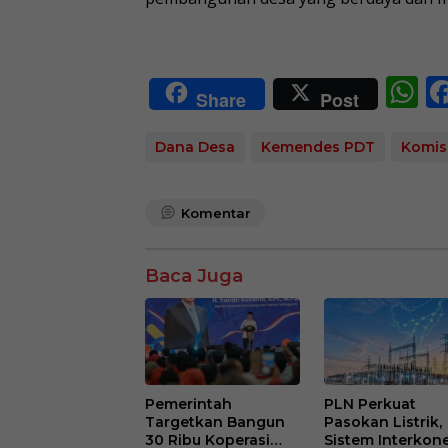
W
Share
Post
h
at
Dana Desa
Kemendes PDT
Komis
s
A
Komentar
p
p
Baca Juga
Pemerintah
PLN Perkuat
Targetkan Bangun
Pasokan Listrik,
30 Ribu Koperasi
Sistem Interkon