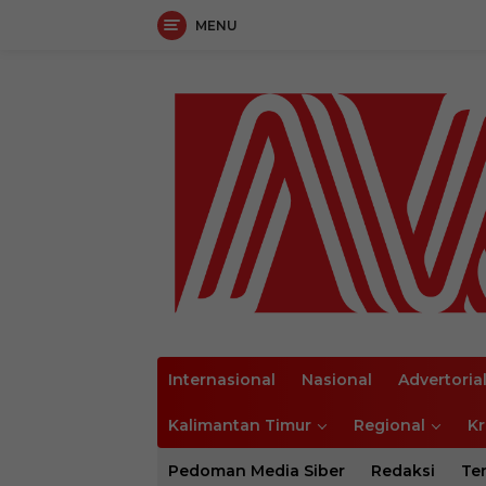
MENU
Langsung
ke
konten
Internasional
Nasional
Advertoria
Kalimantan Timur
Regional
Kr
Pedoman Media Siber
Redaksi
Te