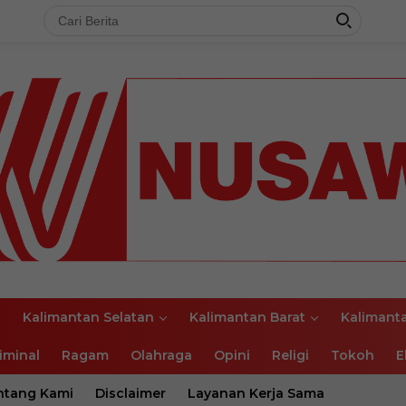
l
Kalimantan Selatan
Kalimantan Barat
Kalimant
iminal
Ragam
Olahraga
Opini
Religi
Tokoh
E
ntang Kami
Disclaimer
Layanan Kerja Sama