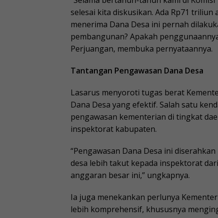
“Selama bertahun-tahun kami di Komisi V
selesai kita diskusikan. Ada Rp71 triliu
menerima Dana Desa ini pernah dilakuk
pembangunan? Apakah penggunaannya sud
Perjuangan, membuka pernyataannya.
Tantangan Pengawasan Dana Desa
Lasarus menyoroti tugas berat Kement
Dana Desa yang efektif. Salah satu ken
pengawasan kementerian di tingkat dae
inspektorat kabupaten.
“Pengawasan Dana Desa ini diserahkan 
desa lebih takut kepada inspektorat d
anggaran besar ini,” ungkapnya.
Ia juga menekankan perlunya Kemente
lebih komprehensif, khususnya menging