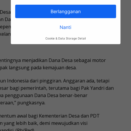
Berlangganan
i Desa dan Wakil Menteri Ahmad Riza Patria dalam
n Dana Desa. Namun, ia juga meminta agar
epentingan politik, melainkan fokus pada
Nanti
elanjutan.
Cookie & Data Storage Detail
entingnya menjadikan Dana Desa sebagai motor
ak langsung pada kemajuan desa.
 Indonesia dari pinggiran. Anggaran ada, tetapi
besar bagi pemerintah, terutama bagi Pak Yandri dan
hwa penggunaan Dana Desa benar-benar
raan,” pungkasnya.
mentum awal bagi Kementerian Desa dan PDT
yang lebih baik, demi mewujudkan visi
ndiri. (Rh/Red)