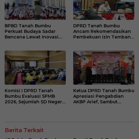
BPBD Tanah Bumbu
DPRD Tanah Bumbu
Perkuat Budaya Sadar
Ancam Rekomendasikan
Bencana Lewat Inovasi
Pembekuan Izin Tambang
RENJANA di Kalangan
yang Abaikan Standar
Pelajar
Operasi
Komisi I DPRD Tanah
Ketua DPRD Tanah Bumbu
Bumbu Evaluasi SPMB
Apresiasi Pengabdian
2026, Sejumlah SD Negeri
AKBP Arief, Sambut
Minim Peserta Didik Baru
Kapolres Baru dengan
Harapan Perkuat Sinergi
Berita Terkait