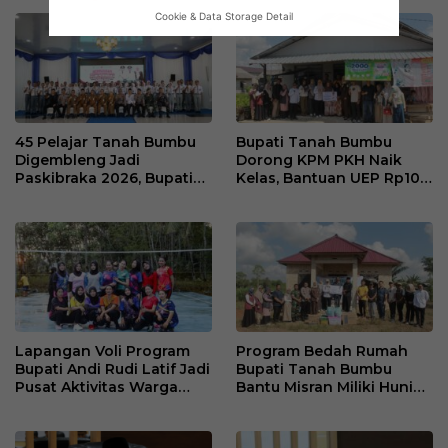
Cookie & Data Storage Detail
45 Pelajar Tanah Bumbu
Bupati Tanah Bumbu
Digembleng Jadi
Dorong KPM PKH Naik
Paskibraka 2026, Bupati
Kelas, Bantuan UEP Rp10
Tekankan Disiplin dan
Juta Jadi Modal
Integritas
Kembangkan Usaha
Lapangan Voli Program
Program Bedah Rumah
Bupati Andi Rudi Latif Jadi
Bupati Tanah Bumbu
Pusat Aktivitas Warga
Bantu Misran Miliki Hunian
Desa Madu Retno
Layak Setelah Dua Tahun
di Rumah Singgah