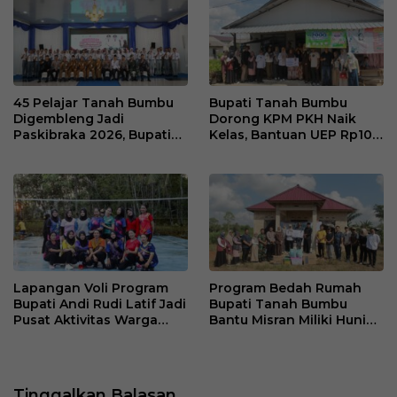
45 Pelajar Tanah Bumbu
Bupati Tanah Bumbu
Digembleng Jadi
Dorong KPM PKH Naik
Paskibraka 2026, Bupati
Kelas, Bantuan UEP Rp10
Tekankan Disiplin dan
Juta Jadi Modal
Integritas
Kembangkan Usaha
Lapangan Voli Program
Program Bedah Rumah
Bupati Andi Rudi Latif Jadi
Bupati Tanah Bumbu
Pusat Aktivitas Warga
Bantu Misran Miliki Hunian
Desa Madu Retno
Layak Setelah Dua Tahun
di Rumah Singgah
Tinggalkan Balasan