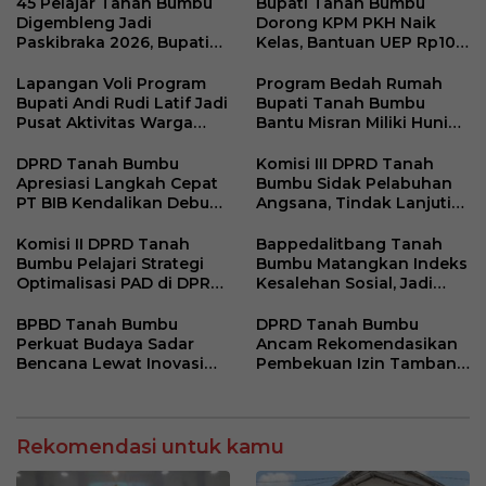
45 Pelajar Tanah Bumbu
Bupati Tanah Bumbu
Digembleng Jadi
Dorong KPM PKH Naik
Paskibraka 2026, Bupati
Kelas, Bantuan UEP Rp10
Tekankan Disiplin dan
Juta Jadi Modal
Integritas
Kembangkan Usaha
Lapangan Voli Program
Program Bedah Rumah
Bupati Andi Rudi Latif Jadi
Bupati Tanah Bumbu
Pusat Aktivitas Warga
Bantu Misran Miliki Hunian
Desa Madu Retno
Layak Setelah Dua Tahun
di Rumah Singgah
DPRD Tanah Bumbu
Komisi III DPRD Tanah
Apresiasi Langkah Cepat
Bumbu Sidak Pelabuhan
PT BIB Kendalikan Debu
Angsana, Tindak Lanjuti
Batubara di Mekar Jaya
Keluhan Debu Batu Bara
Komisi II DPRD Tanah
Bappedalitbang Tanah
Bumbu Pelajari Strategi
Bumbu Matangkan Indeks
Optimalisasi PAD di DPRD
Kesalehan Sosial, Jadi
DKI Jakarta
Acuan Kebijakan
Pembangunan Berbasis
BPBD Tanah Bumbu
DPRD Tanah Bumbu
Karakter
Perkuat Budaya Sadar
Ancam Rekomendasikan
Bencana Lewat Inovasi
Pembekuan Izin Tambang
RENJANA di Kalangan
yang Abaikan Standar
Pelajar
Operasi
Rekomendasi untuk kamu