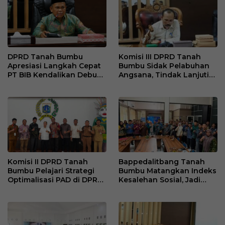
DPRD Tanah Bumbu
Komisi III DPRD Tanah
Apresiasi Langkah Cepat
Bumbu Sidak Pelabuhan
PT BIB Kendalikan Debu
Angsana, Tindak Lanjuti
Batubara di Mekar Jaya
Keluhan Debu Batu Bara
Komisi II DPRD Tanah
Bappedalitbang Tanah
Bumbu Pelajari Strategi
Bumbu Matangkan Indeks
Optimalisasi PAD di DPRD
Kesalehan Sosial, Jadi
DKI Jakarta
Acuan Kebijakan
Pembangunan Berbasis
Karakter