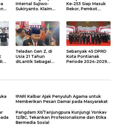
oa
Internal Sujiwo-
Ke-253 Siap Masuk
an
Sukiryanto. Klaim
Rekor, Pemkot
ada
Menang Pilkada
Undang Jepin
Kubu Raya 2024
Massal Masyarakat
Teladan Gen Z, di
Sebanyak 45 DPRD
t
Usia 21 Tahun
Kota Pontianak
di
diLantik Sebagai
Periode 2024-2029
liar
Anggota DPRD
Resmi Dilantik
Pontianak Termuda
si
Buka
IPARI Kalbar Ajak Penyuluh Agama untuk
Memberikan Pesan Damai pada Masyarakat
ar
Pangdam XII/Tanjungpura Kunjungi Yonkav
pada
12/BC, Tekankan Profesionalisme dan Etika
Bermedia Sosial