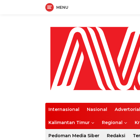
MENU
Langsung
ke
konten
Internasional
Nasional
Advertoria
Kalimantan Timur
Regional
Kr
Pedoman Media Siber
Redaksi
Te