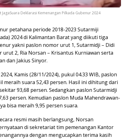
at JagaSuara Deklarasi Kemenangan Pilkada Gubenur 2024
ur petahana periode 2018-2023 Sutarmiji
a) 2024 di Kalimantan Barat yang diikuti tiga
ur yakni paslon nomor urut 1, Sutarmidji – Didi
urut 2, Ria Norsan – Krisantus Kurniawan serta
 dan Jakius Sinyor.
2024, Kamis (28/11/2024), pukul 04.33 WIB, paslon
 meraih suara 52,43 persen. Hasil ini dihitung dari
sekitar 93,68 persen. Sedangkan paslon Sutarmidji
7,63 persen. Kemudian paslon Muda Mahendrawan-
nya bisa meraih 9,95 persen suara.
ecara resmi masih berlangsung, Norsan
nyataan di sekretariat tim pemenangan Kantor
enangannya dengan mengucapkan terima kasih