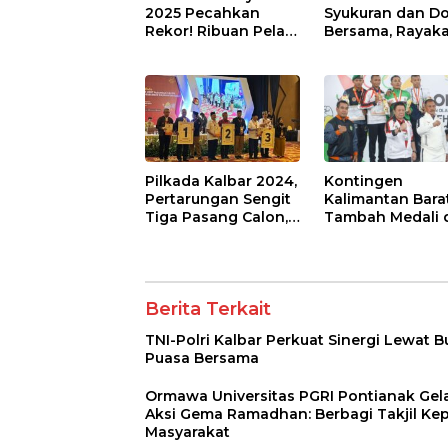
2025 Pecahkan
Syukuran dan D
Rekor! Ribuan Pelari
Bersama, Rayak
Banjiri Kota
Kesuksesan Pilk
2024
Pilkada Kalbar 2024,
Kontingen
Pertarungan Sengit
Kalimantan Bara
Tiga Pasang Calon,
Tambah Medali 
Nomor Urut Siap
PON XXI/2024: Bi
Tentukan Nasib
dan Sambo
Provinsi
Sumbang Presta
Berita Terkait
TNI-Polri Kalbar Perkuat Sinergi Lewat 
Puasa Bersama
Ormawa Universitas PGRI Pontianak Gel
Aksi Gema Ramadhan: Berbagi Takjil Ke
Masyarakat