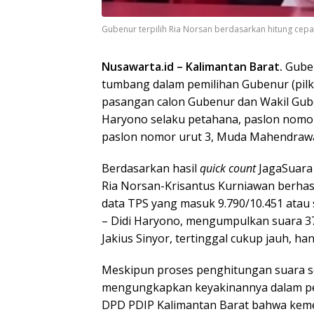
Gubenur terpilih Ria Norsan berdasarkan hitung cep
Nusawarta.id – Kalimantan Barat.
Guben
tumbang dalam pemilihan Gubenur (pilkad
pasangan calon Gubenur dan Wakil Guben
Haryono selaku petahana, paslon nomor 
paslon nomor urut 3, Muda Mahendrawan
Berdasarkan hasil
quick count
JagaSuara 
Ria Norsan-Krisantus Kurniawan berhasil
data TPS yang masuk 9.790/10.451 atau 
– Didi Haryono, mengumpulkan suara 3
Jakius Sinyor, tertinggal cukup jauh, ha
Meskipun proses penghitungan suara s
mengungkapkan keyakinannya dalam per
DPD PDIP Kalimantan Barat bahwa kem