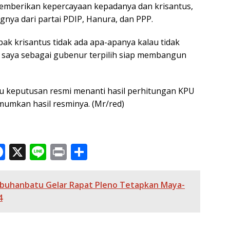
emberikan kepercayaan kepadanya dan krisantus,
nya dari partai PDIP, Hanura, dan PPP.
ak krisantus tidak ada apa-apanya kalau tidak
 saya sebagai gubenur terpilih siap membangun
 keputusan resmi menanti hasil perhitungan KPU
mumkan hasil resminya. (Mr/red)
F
X
Li
Pr
S
ac
n
in
h
e
e
t
ar
abuhanbatu Gelar Rapat Pleno Tetapkan Maya-
b
e
4
o