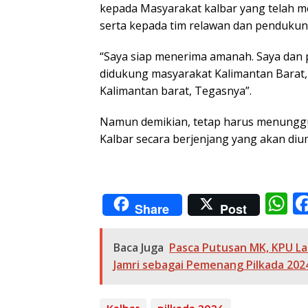
kepada Masyarakat kalbar yang telah m
serta kepada tim relawan dan pendukung
“Saya siap menerima amanah. Saya dan p
didukung masyarakat Kalimantan Barat,
Kalimantan barat, Tegasnya”.
Namun demikian, tetap harus menunggu
Kalbar secara berjenjang yang akan diu
W
Share
Post
h
at
Baca Juga
Pasca Putusan MK, KPU L
s
Jamri sebagai Pemenang Pilkada 202
A