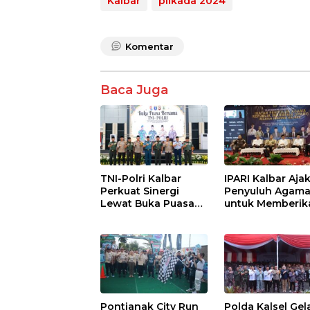
p
Kalbar
pilkada 2024
p
Komentar
Baca Juga
TNI-Polri Kalbar
IPARI Kalbar Aja
Perkuat Sinergi
Penyuluh Agam
Lewat Buka Puasa
untuk Memberik
Bersama
Pesan Damai pa
Masyarakat
Pontianak City Run
Polda Kalsel Gel