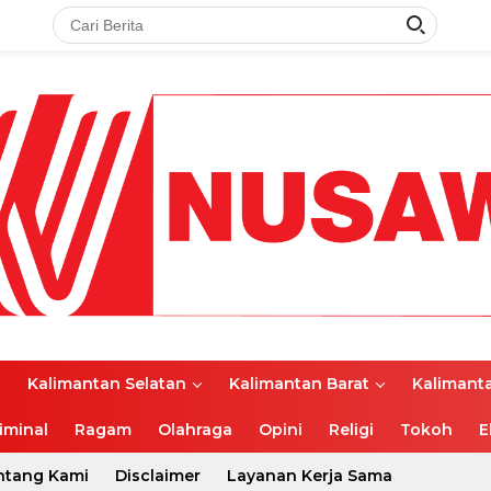
l
Kalimantan Selatan
Kalimantan Barat
Kalimant
iminal
Ragam
Olahraga
Opini
Religi
Tokoh
E
ntang Kami
Disclaimer
Layanan Kerja Sama