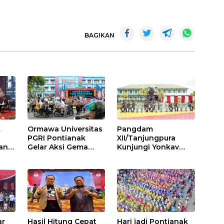
o
k
BAGIKAN
k
Ormawa Universitas
Pangdam
a
PGRI Pontianak
XII/Tanjungpura
an
Gelar Aksi Gema
Kunjungi Yonkav
da
Ramadhan: Berbagi
12/BC, Tekankan
Takjil Kepada
Profesionalisme dan
Masyarakat
Etika Bermedia
Sosial
ar
Hasil Hitung Cepat
Hari jadi Pontianak