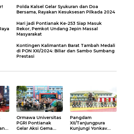
r!
Polda Kalsel Gelar Syukuran dan Doa
Bersama, Rayakan Kesuksesan Pilkada 2024
Hari jadi Pontianak Ke-253 Siap Masuk
Raya
Rekor, Pemkot Undang Jepin Massal
Masyarakat
Kontingen Kalimantan Barat Tambah Medali
di PON XXI/2024: Biliar dan Sambo Sumbang
Prestasi
k
Ormawa Universitas
Pangdam
a
PGRI Pontianak
XII/Tanjungpura
an
Gelar Aksi Gema
Kunjungi Yonkav
da
Ramadhan: Berbagi
12/BC, Tekankan