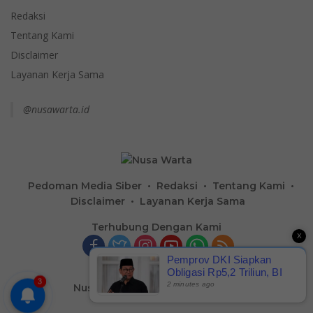
Redaksi
Tentang Kami
Disclaimer
Layanan Kerja Sama
@nusawarta.id
Pedoman Media Siber
Redaksi
Tentang Kami
Disclaimer
Layanan Kerja Sama
Terhubung Dengan Kami
X
Pemprov DKI Siapkan
Obligasi Rp5,2 Triliun, BI
3
Ingatkan Risiko Jangan
2 minutes ago
Nusa Warta
-
Hak Cipta @2023
Jadi Beban Warga