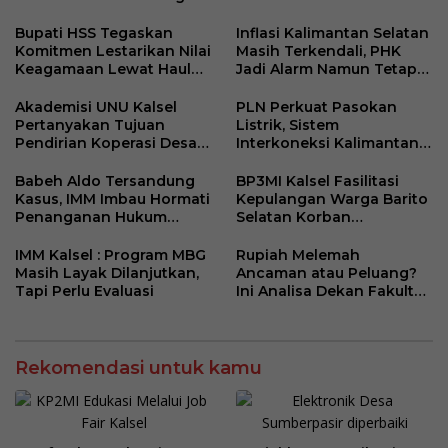
Kerja Luar Negeri Jalur
Perangkat Elektronik
Resmi
Kantor Desa Sumberpasir
Bupati HSS Tegaskan
Inflasi Kalimantan Selatan
Komitmen Lestarikan Nilai
Masih Terkendali, PHK
Keagamaan Lewat Haul
Jadi Alarm Namun Tetap
ke-41 Tuan Guru H. Kaderi
Jaga Optimisme
bin H. Taris
Akademisi UNU Kalsel
PLN Perkuat Pasokan
Pertanyakan Tujuan
Listrik, Sistem
Pendirian Koperasi Desa
Interkoneksi Kalimantan
Kelurahan Merah Putih
Berangsur Normal
Babeh Aldo Tersandung
BP3MI Kalsel Fasilitasi
Kasus, IMM Imbau Hormati
Kepulangan Warga Barito
Penanganan Hukum
Selatan Korban
Polda Kalsel
Eksploitasi Penipuan
Ilegal di Kamboja
IMM Kalsel : Program MBG
Rupiah Melemah
Masih Layak Dilanjutkan,
Ancaman atau Peluang?
Tapi Perlu Evaluasi
Ini Analisa Dekan Fakultas
Ekonomi dan Bisnis ULM
Rekomendasi untuk kamu