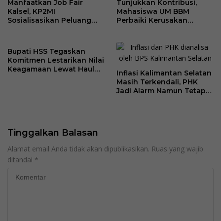
Manfaatkan Job Fair
Tunjukkan Kontribusi,
Kalsel, KP2MI
Mahasiswa UM BBM
Sosialisasikan Peluang
Perbaiki Kerusakan
Kerja Luar Negeri Jalur
Perangkat Elektronik
Resmi
Kantor Desa Sumberpasir
Bupati HSS Tegaskan
Komitmen Lestarikan Nilai
Keagamaan Lewat Haul
Inflasi Kalimantan Selatan
ke-41 Tuan Guru H. Kaderi
Masih Terkendali, PHK
bin H. Taris
Jadi Alarm Namun Tetap
Jaga Optimisme
Tinggalkan Balasan
Alamat email Anda tidak akan dipublikasikan.
Ruas yang wajib
ditandai
*