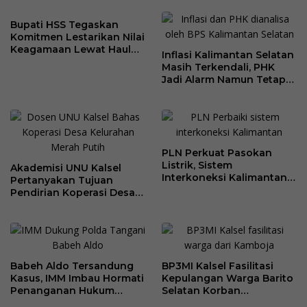
Resmi
Kantor Desa Sumberpasir
Bupati HSS Tegaskan
Komitmen Lestarikan Nilai
Keagamaan Lewat Haul
Inflasi Kalimantan Selatan
ke-41 Tuan Guru H. Kaderi
Masih Terkendali, PHK
bin H. Taris
Jadi Alarm Namun Tetap
Jaga Optimisme
PLN Perkuat Pasokan
Listrik, Sistem
Akademisi UNU Kalsel
Interkoneksi Kalimantan
Pertanyakan Tujuan
Berangsur Normal
Pendirian Koperasi Desa
Kelurahan Merah Putih
Babeh Aldo Tersandung
BP3MI Kalsel Fasilitasi
Kasus, IMM Imbau Hormati
Kepulangan Warga Barito
Penanganan Hukum
Selatan Korban
Polda Kalsel
Eksploitasi Penipuan