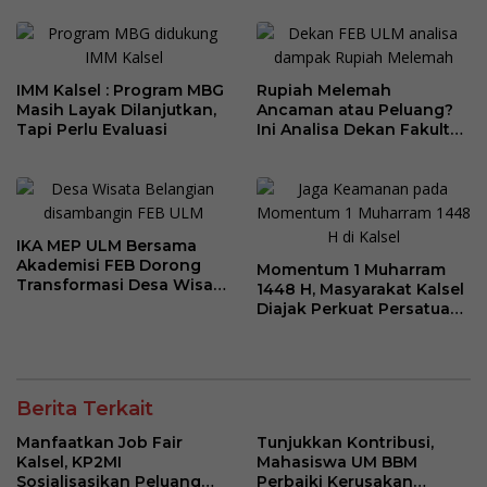
Ilegal di Kamboja
IMM Kalsel : Program MBG
Rupiah Melemah
Masih Layak Dilanjutkan,
Ancaman atau Peluang?
Tapi Perlu Evaluasi
Ini Analisa Dekan Fakultas
Ekonomi dan Bisnis ULM
IKA MEP ULM Bersama
Akademisi FEB Dorong
Momentum 1 Muharram
Transformasi Desa Wisata
1448 H, Masyarakat Kalsel
Belangian
Diajak Perkuat Persatuan
dan Kebersamaan
Berita Terkait
Manfaatkan Job Fair
Tunjukkan Kontribusi,
Kalsel, KP2MI
Mahasiswa UM BBM
Sosialisasikan Peluang
Perbaiki Kerusakan