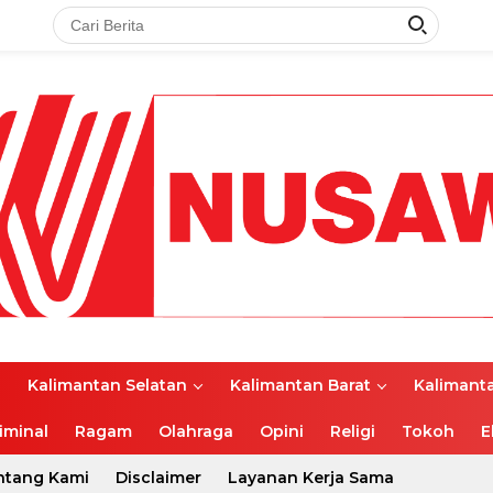
l
Kalimantan Selatan
Kalimantan Barat
Kalimant
iminal
Ragam
Olahraga
Opini
Religi
Tokoh
E
ntang Kami
Disclaimer
Layanan Kerja Sama