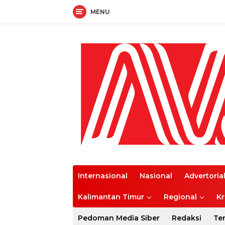
MENU
Langsung
ke
konten
Internasional
Nasional
Advertoria
Kalimantan Timur
Regional
Kr
Pedoman Media Siber
Redaksi
Te