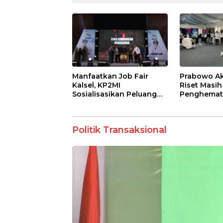
Manfaatkan Job Fair
Prabowo Ak
Kalsel, KP2MI
Riset Masih
Sosialisasikan Peluang
Penghemat
Kerja Luar Negeri Jalur
Pemberanta
Resmi
Jadi Sumbe
Politik Transaksional