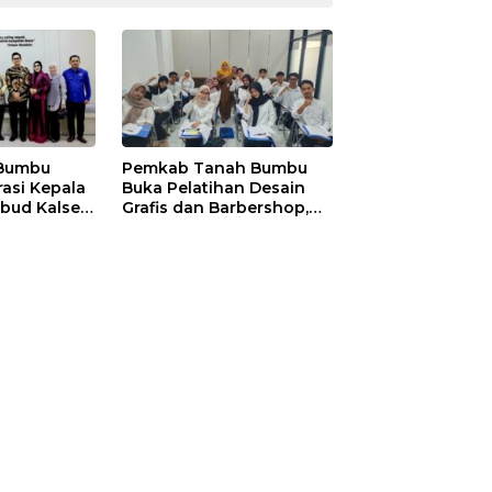
Bumbu
Pemkab Tanah Bumbu
irasi Kepala
Buka Pelatihan Desain
bud Kalsel,
Grafis dan Barbershop,
 dan
Siapkan SDM Siap Kerja
ru
dan Wirausaha