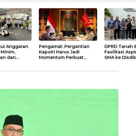
ui Anggaran
Pengamat: Pergantian
DPRD Tanah 
 Minim,
Kapolri Harus Jadi
Fasilitasi Asp
an dan
Momentum Perkuat
SMA ke Disdik
san Korupsi
Profesionalisme Polri
Bahas Sarana
r Pendanaan
Kebutuhan Gu