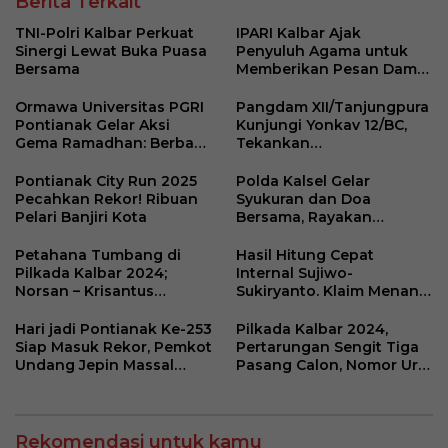
Berita Terkait
TNI-Polri Kalbar Perkuat
IPARI Kalbar Ajak
Sinergi Lewat Buka Puasa
Penyuluh Agama untuk
Bersama
Memberikan Pesan Damai
pada Masyarakat
Ormawa Universitas PGRI
Pangdam XII/Tanjungpura
Pontianak Gelar Aksi
Kunjungi Yonkav 12/BC,
Gema Ramadhan: Berbagi
Tekankan
Takjil Kepada Masyarakat
Profesionalisme dan Etika
Bermedia Sosial
Pontianak City Run 2025
Polda Kalsel Gelar
Pecahkan Rekor! Ribuan
Syukuran dan Doa
Pelari Banjiri Kota
Bersama, Rayakan
Kesuksesan Pilkada 2024
Petahana Tumbang di
Hasil Hitung Cepat
Pilkada Kalbar 2024;
Internal Sujiwo-
Norsan – Krisantus
Sukiryanto. Klaim Menang
Menang Hitung Cepat
Pilkada Kubu Raya 2024
Hari jadi Pontianak Ke-253
Pilkada Kalbar 2024,
Siap Masuk Rekor, Pemkot
Pertarungan Sengit Tiga
Undang Jepin Massal
Pasang Calon, Nomor Urut
Masyarakat
Siap Tentukan Nasib
Provinsi
Rekomendasi untuk kamu