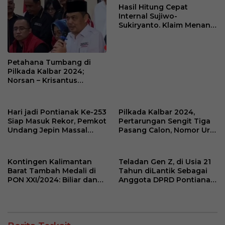
Hasil Hitung Cepat
Internal Sujiwo-
Sukiryanto. Klaim Menang
Pilkada Kubu Raya 2024
Petahana Tumbang di
Pilkada Kalbar 2024;
Norsan – Krisantus
Menang Hitung Cepat
Hari jadi Pontianak Ke-253
Pilkada Kalbar 2024,
Siap Masuk Rekor, Pemkot
Pertarungan Sengit Tiga
Undang Jepin Massal
Pasang Calon, Nomor Urut
Masyarakat
Siap Tentukan Nasib
Provinsi
Kontingen Kalimantan
Teladan Gen Z, di Usia 21
Barat Tambah Medali di
Tahun diLantik Sebagai
PON XXI/2024: Biliar dan
Anggota DPRD Pontianak
Sambo Sumbang Prestasi
Termuda