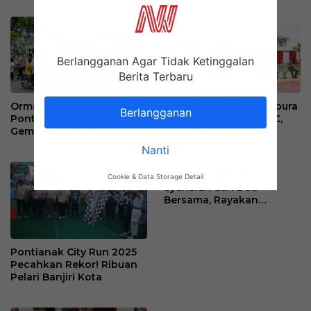
Berlangganan Agar Tidak Ketinggalan
Berita Terbaru
Ormawa Universitas PGRI
Pangdam XII/Tanjungpura
Berlangganan
Pontianak Gelar Aksi
Kunjungi Yonkav 12/BC,
Gema Ramadhan: Berbagi
Tekankan
Takjil Kepada Masyarakat
Profesionalisme dan Etika
Nanti
Bermedia Sosial
Polda Kalsel Gelar
Cookie & Data Storage Detail
Syukuran dan Doa
Bersama, Rayakan
Kesuksesan Pilkada 2024
Pontianak City Run 2025
Pecahkan Rekor! Ribuan
Pelari Banjiri Kota