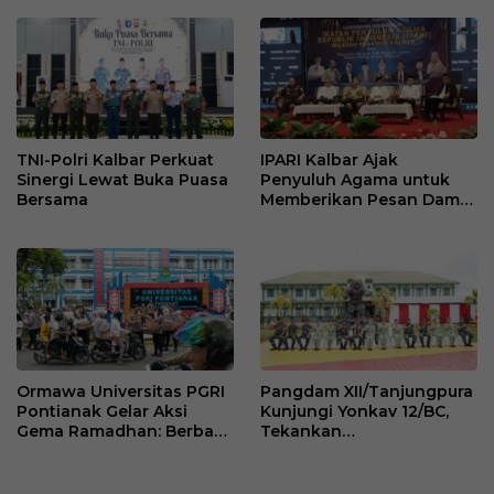
TNI-Polri Kalbar Perkuat
IPARI Kalbar Ajak
Sinergi Lewat Buka Puasa
Penyuluh Agama untuk
Bersama
Memberikan Pesan Damai
pada Masyarakat
Ormawa Universitas PGRI
Pangdam XII/Tanjungpura
Pontianak Gelar Aksi
Kunjungi Yonkav 12/BC,
Gema Ramadhan: Berbagi
Tekankan
Takjil Kepada Masyarakat
Profesionalisme dan Etika
Bermedia Sosial