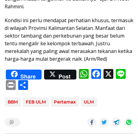
Rahmini.
Kondisi ini perlu mendapat perhatian khusus, termasuk
di wilayah Provinsi Kalimantan Selatan. Manfaat dari
sektor tambang dan perkebunan yang besar belum
tentu mengalir ke kelompok terbawah. Justru
merekalah yang paling awal merasakan tekanan ketika
harga-harga mulai bergerak naik. (Arm/Red)
W
F
X
Li
Share
Post
h
ac
n
Pr
S
at
e
e
in
h
s
b
t
ar
BBM
FEB ULM
Pertamax
ULM
A
o
e
p
o
p
k