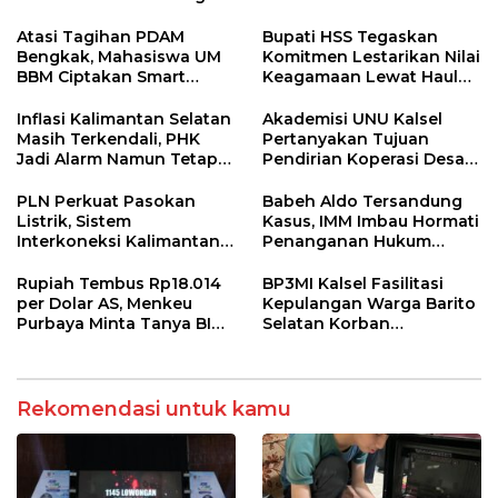
Kerja Luar Negeri Jalur
Perangkat Elektronik
Resmi
Kantor Desa Sumberpasir
Atasi Tagihan PDAM
Bupati HSS Tegaskan
Bengkak, Mahasiswa UM
Komitmen Lestarikan Nilai
BBM Ciptakan Smart
Keagamaan Lewat Haul
Water Guard di Dusun
ke-41 Tuan Guru H. Kaderi
Krajan
bin H. Taris
Inflasi Kalimantan Selatan
Akademisi UNU Kalsel
Masih Terkendali, PHK
Pertanyakan Tujuan
Jadi Alarm Namun Tetap
Pendirian Koperasi Desa
Jaga Optimisme
Kelurahan Merah Putih
PLN Perkuat Pasokan
Babeh Aldo Tersandung
Listrik, Sistem
Kasus, IMM Imbau Hormati
Interkoneksi Kalimantan
Penanganan Hukum
Berangsur Normal
Polda Kalsel
Rupiah Tembus Rp18.014
BP3MI Kalsel Fasilitasi
per Dolar AS, Menkeu
Kepulangan Warga Barito
Purbaya Minta Tanya BI
Selatan Korban
Soal Stabilisasi Kurs
Eksploitasi Penipuan
Ilegal di Kamboja
Rekomendasi untuk kamu