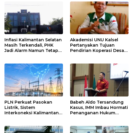
Inflasi Kalimantan Selatan
Akademisi UNU Kalsel
Masih Terkendali, PHK
Pertanyakan Tujuan
Jadi Alarm Namun Tetap
Pendirian Koperasi Desa
Jaga Optimisme
Kelurahan Merah Putih
PLN Perkuat Pasokan
Babeh Aldo Tersandung
Listrik, Sistem
Kasus, IMM Imbau Hormati
Interkoneksi Kalimantan
Penanganan Hukum
Berangsur Normal
Polda Kalsel