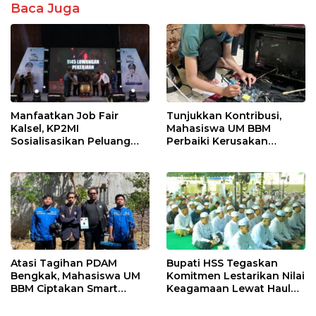
Baca Juga
Manfaatkan Job Fair
Tunjukkan Kontribusi,
Kalsel, KP2MI
Mahasiswa UM BBM
Sosialisasikan Peluang
Perbaiki Kerusakan
Kerja Luar Negeri Jalur
Perangkat Elektronik
Resmi
Kantor Desa Sumberpasir
Atasi Tagihan PDAM
Bupati HSS Tegaskan
Bengkak, Mahasiswa UM
Komitmen Lestarikan Nilai
BBM Ciptakan Smart
Keagamaan Lewat Haul
Water Guard di Dusun
ke-41 Tuan Guru H. Kaderi
Krajan
bin H. Taris