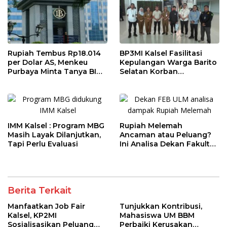
Rupiah Tembus Rp18.014
BP3MI Kalsel Fasilitasi
per Dolar AS, Menkeu
Kepulangan Warga Barito
Purbaya Minta Tanya BI
Selatan Korban
Soal Stabilisasi Kurs
Eksploitasi Penipuan
Ilegal di Kamboja
IMM Kalsel : Program MBG
Rupiah Melemah
Masih Layak Dilanjutkan,
Ancaman atau Peluang?
Tapi Perlu Evaluasi
Ini Analisa Dekan Fakultas
Ekonomi dan Bisnis ULM
Berita Terkait
Manfaatkan Job Fair
Tunjukkan Kontribusi,
Kalsel, KP2MI
Mahasiswa UM BBM
Sosialisasikan Peluang
Perbaiki Kerusakan