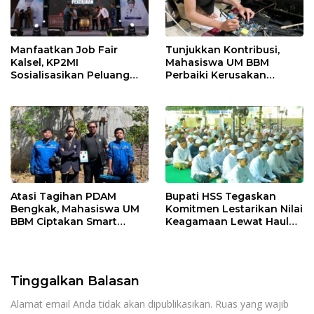
Manfaatkan Job Fair
Tunjukkan Kontribusi,
Kalsel, KP2MI
Mahasiswa UM BBM
Sosialisasikan Peluang
Perbaiki Kerusakan
Kerja Luar Negeri Jalur
Perangkat Elektronik
Resmi
Kantor Desa Sumberpasir
Atasi Tagihan PDAM
Bupati HSS Tegaskan
Bengkak, Mahasiswa UM
Komitmen Lestarikan Nilai
BBM Ciptakan Smart
Keagamaan Lewat Haul
Water Guard di Dusun
ke-41 Tuan Guru H. Kaderi
Krajan
bin H. Taris
Tinggalkan Balasan
Alamat email Anda tidak akan dipublikasikan.
Ruas yang wajib