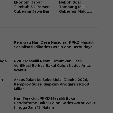
Ekonomi Jabar
Heboh Soal
Tumbuh 5,2 Persen,
Tambang Milik
Gubernur Jawa Barat
Gubernur Malut,
Klaim Buah Dari
PADHI Minta Jangan
an
Kebijakan Dan
Politisir Warisan
k
Gebrakan
Perusahaan Sherly
Pembangunan
Tjoanda
r
Peringati Hari Desa Nasional, PPKD Masalili
Sosialisasi Pilkades Bersih dan Berbudaya
naga
PPKD Masalili Resmi Umumkan Hasil
Verifikasi Berkas Bakal Calon Kades Antar
Waktu
an
Akses Jalan ke Seko Mulai Dibuka 2026,
Pemprov Sulsel Siapkan Anggaran Rp68
Miliar
Hari Terakhir, PPKD Masalili Buka
Pendaftaran Bakal Calon Kades Antar Waktu
hingga Jam 12 Malam