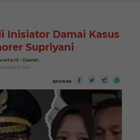
i Inisiator Damai Kasus
orer Supriyani
warta.id
-
Daerah
ovember 5, 2024
BAGIKAN