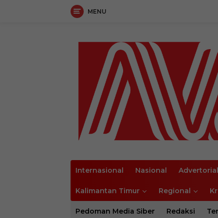
MENU
Langsung
ke
konten
Internasional
Nasional
Advertoria
Kalimantan Timur
Regional
Kr
Pedoman Media Siber
Redaksi
Te