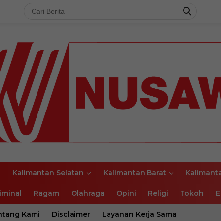
l
Kalimantan Selatan
Kalimantan Barat
Kalimant
iminal
Ragam
Olahraga
Opini
Religi
Tokoh
E
ntang Kami
Disclaimer
Layanan Kerja Sama