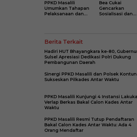
PPKD Masalili
Bea Cukai
Umumkan Tahapan
Gencarkan
Pelaksanaan dan
Sosialisasi dan
Persyaratan Calon
Operasi di Jawa
Kades Antar Waktu
Timur untuk Tek
Peredaran Roko
Ilegal
Berita Terkait
Hadiri HUT Bhayangkara ke-80, Gubernu
Sulsel Apresiasi Dedikasi Polri Dukung
Pembangunan Daerah
Sinergi PPKD Masalili dan Polsek Kontu
Sukseskan Pilkades Antar Waktu
PPKD Masalili Kunjungi 4 Instansi Lakuk
Verlap Berkas Bakal Calon Kades Antar
Waktu
PPKD Masalili Resmi Tutup Pendaftaran
Bakal Calon Kades Antar Waktu: Ada 4
Orang Mendaftar