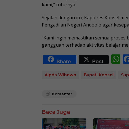
kami,” tuturnya.
Sejalan dengan itu, Kapolres Konsel m
Pengadilan Negeri Andoolo agar kesepa
“Kami ingin memastikan semua proses be
gangguan terhadap aktivitas belajar meng
W
Share
Post
h
at
Aipda Wibowo
Bupati Konsel
Sup
s
A
Komentar
p
p
Baca Juga