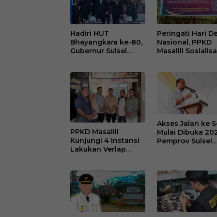
Hadiri HUT
Peringati Hari D
Bhayangkara ke-80,
Nasional, PPKD
Gubernur Sulsel
Masalili Sosialisa
Apresiasi Dedikasi
Pilkades Bersih 
Polri Dukung
Berbudaya
Pembangunan
Daerah
Akses Jalan ke 
PPKD Masalili
Mulai Dibuka 202
Kunjungi 4 Instansi
Pemprov Sulsel
Lakukan Verlap
Siapkan Anggar
Berkas Bakal Calon
Rp68 Miliar
Kades Antar Waktu