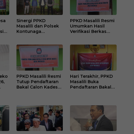
esa
Sinergi PPKD
PPKD Masalili Resmi
Masalili dan Polsek
Umumkan Hasil
si
Kontunaga
Verifikasi Berkas
dan
Sukseskan Pilkades
Bakal Calon Kades
Antar Waktu
Antar Waktu
Seko
PPKD Masalili Resmi
Hari Terakhir, PPKD
6,
Tutup Pendaftaran
Masalili Buka
Bakal Calon Kades
Pendaftaran Bakal
an
Antar Waktu: Ada 4
Calon Kades Antar
Orang Mendaftar
Waktu hingga Jam
12 Malam