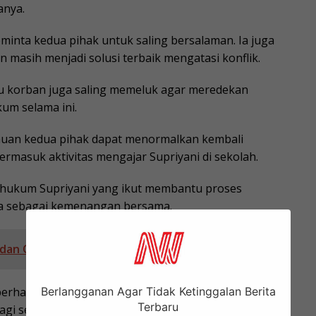
anya.
inta kedua pihak untuk saling bersalaman. Ia juga
masih menjadi solusi terbaik mengatasi konflik.
bu korban juga saling memeluk agar meredekan
um selama ini.
uan kedua pihak dapat menormalkan kembali
ermasuk aktivitas mengajar Supriyani di sekolah.
 hukum Supriyani yang ikut membantu proses
a sebagai kemenangan bersama.
i dan Orang Tua Korban Saling Memaafkan
Berlangganan Agar Tidak Ketinggalan Berita
 berharap majelis hakim bisa mempertimbangkan
Terbaru
gi semua pihak, termasuk vonis bebas bagi klien