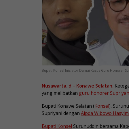
Bupati Konsel Inisiator Damai Kasus Guru Honorer Su
Nusawarta.id
– Konawe Selatan.
Ketega
yang melibatkan
guru honorer
Supriyan
Bupati Konawe Selatan (
Konsel
), Surun
Supriyani dengan
Aipda Wibowo Hasyim
Bupati Konsel
Surunuddin bersama Kapol