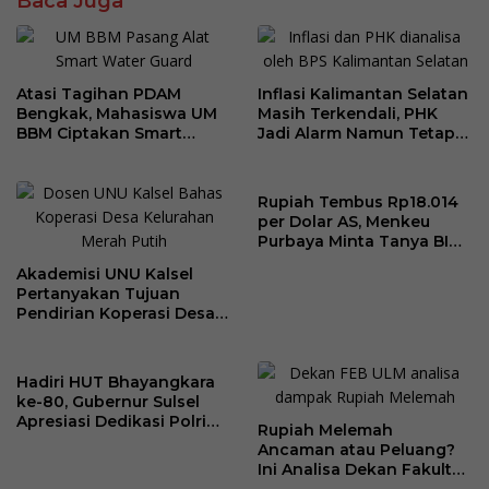
Baca Juga
Atasi Tagihan PDAM
Inflasi Kalimantan Selatan
Bengkak, Mahasiswa UM
Masih Terkendali, PHK
BBM Ciptakan Smart
Jadi Alarm Namun Tetap
Water Guard di Dusun
Jaga Optimisme
Krajan
Rupiah Tembus Rp18.014
per Dolar AS, Menkeu
Purbaya Minta Tanya BI
Soal Stabilisasi Kurs
Akademisi UNU Kalsel
Pertanyakan Tujuan
Pendirian Koperasi Desa
Kelurahan Merah Putih
Hadiri HUT Bhayangkara
ke-80, Gubernur Sulsel
Apresiasi Dedikasi Polri
Rupiah Melemah
Dukung Pembangunan
Ancaman atau Peluang?
Daerah
Ini Analisa Dekan Fakultas
Ekonomi dan Bisnis ULM