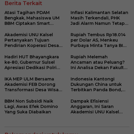
Berita Terkait
Atasi Tagihan PDAM
Inflasi Kalimantan Selatan
Bengkak, Mahasiswa UM
Masih Terkendali, PHK
BBM Ciptakan Smart
Jadi Alarm Namun Tetap
Water Guard di Dusun
Jaga Optimisme
Krajan
Akademisi UNU Kalsel
Rupiah Tembus Rp18.014
Pertanyakan Tujuan
per Dolar AS, Menkeu
Pendirian Koperasi Desa
Purbaya Minta Tanya BI
Kelurahan Merah Putih
Soal Stabilisasi Kurs
Hadiri HUT Bhayangkara
Rupiah Melemah
ke-80, Gubernur Sulsel
Ancaman atau Peluang?
Apresiasi Dedikasi Polri
Ini Analisa Dekan Fakultas
Dukung Pembangunan
Ekonomi dan Bisnis ULM
Daerah
IKA MEP ULM Bersama
Indonesia Kantongi
Akademisi FEB Dorong
Dukungan China untuk
Transformasi Desa Wisata
Terbitkan Panda Bond,
Belangian
Proses Dimulai Pekan
Depan
BBM Non Subsidi Naik
Dampak Efisiensi
Lagi, Awas Efek Domino
Anggaran, Ini Saran
Yang Suka Diabaikan
Akademisi UNU Kalsel
Untuk Pemerintah Daerah