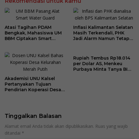
Rekomendasi untuk kamu
Atasi Tagihan PDAM
Inflasi Kalimantan Selatan
Bengkak, Mahasiswa UM
Masih Terkendali, PHK
BBM Ciptakan Smart
Jadi Alarm Namun Tetap
Water Guard di Dusun
Jaga Optimisme
Krajan
Rupiah Tembus Rp18.014
per Dolar AS, Menkeu
Purbaya Minta Tanya BI
Soal Stabilisasi Kurs
Akademisi UNU Kalsel
Pertanyakan Tujuan
Pendirian Koperasi Desa
Kelurahan Merah Putih
Tinggalkan Balasan
Alamat email Anda tidak akan dipublikasikan.
Ruas yang wajib
ditandai
*