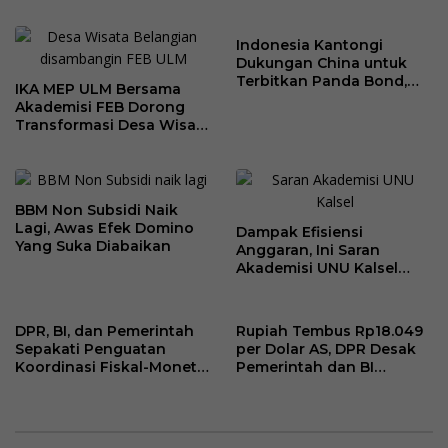
Indonesia Kantongi
Dukungan China untuk
Terbitkan Panda Bond,
IKA MEP ULM Bersama
Proses Dimulai Pekan
Akademisi FEB Dorong
Depan
Transformasi Desa Wisata
Belangian
BBM Non Subsidi Naik
Lagi, Awas Efek Domino
Dampak Efisiensi
Yang Suka Diabaikan
Anggaran, Ini Saran
Akademisi UNU Kalsel
Untuk Pemerintah Daerah
DPR, BI, dan Pemerintah
Rupiah Tembus Rp18.049
Sepakati Penguatan
per Dolar AS, DPR Desak
Koordinasi Fiskal-Moneter
Pemerintah dan BI
untuk Jaga Stabilitas
Bertindak Serius
Ekonomi