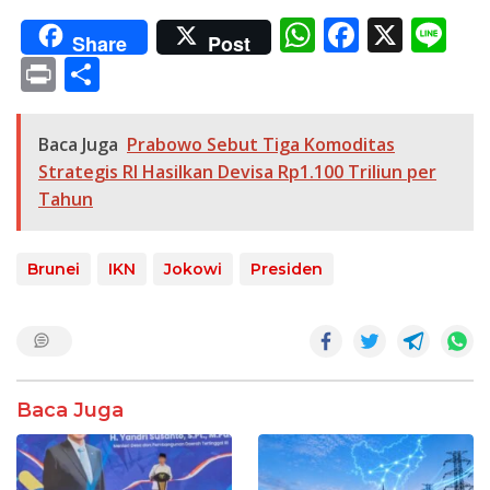
W
F
X
Li
Share
Post
h
ac
n
Pr
S
at
e
e
in
h
s
b
t
ar
Baca Juga
Prabowo Sebut Tiga Komoditas
A
o
e
Strategis RI Hasilkan Devisa Rp1.100 Triliun per
p
o
Tahun
p
k
Brunei
IKN
Jokowi
Presiden
Baca Juga