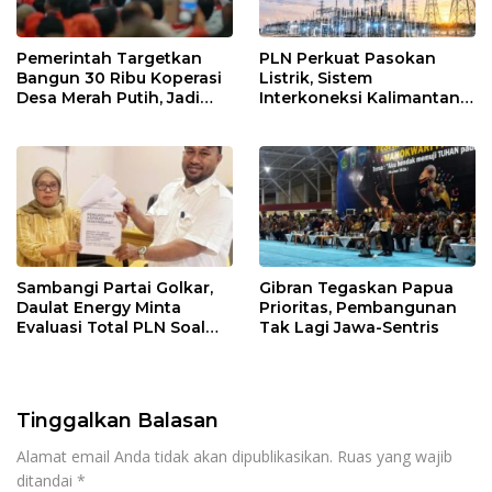
Pemerintah Targetkan
PLN Perkuat Pasokan
Bangun 30 Ribu Koperasi
Listrik, Sistem
Desa Merah Putih, Jadi
Interkoneksi Kalimantan
Pusat Distribusi Bantuan
Berangsur Normal
dan Penggerak Ekonomi
Desa
Sambangi Partai Golkar,
Gibran Tegaskan Papua
Daulat Energy Minta
Prioritas, Pembangunan
Evaluasi Total PLN Soal
Tak Lagi Jawa-Sentris
Blackout Berulang
Tinggalkan Balasan
Alamat email Anda tidak akan dipublikasikan.
Ruas yang wajib
ditandai
*