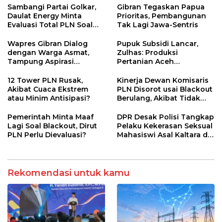
dan Penggerak Ekonomi
Sambangi Partai Golkar,
Gibran Tegaskan Papua
Desa
Daulat Energy Minta
Prioritas, Pembangunan
Evaluasi Total PLN Soal
Tak Lagi Jawa-Sentris
Blackout Berulang
Wapres Gibran Dialog
Pupuk Subsidi Lancar,
dengan Warga Asmat,
Zulhas: Produksi
Tampung Aspirasi
Pertanian Aceh
Pemberdayaan
Meningkat
Perempuan Adat
12 Tower PLN Rusak,
Kinerja Dewan Komisaris
Akibat Cuaca Ekstrem
PLN Disorot usai Blackout
atau Minim Antisipasi?
Berulang, Akibat Tidak
Kompeten?
Pemerintah Minta Maaf
DPR Desak Polisi Tangkap
Lagi Soal Blackout, Dirut
Pelaku Kekerasan Seksual
PLN Perlu Dievaluasi?
Mahasiswi Asal Kaltara di
Makassar
Rekomendasi untuk kamu