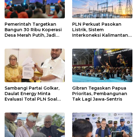
Pemerintah Targetkan
PLN Perkuat Pasokan
Bangun 30 Ribu Koperasi
Listrik, Sistem
Desa Merah Putih, Jadi
Interkoneksi Kalimantan
Pusat Distribusi Bantuan
Berangsur Normal
dan Penggerak Ekonomi
Desa
Sambangi Partai Golkar,
Gibran Tegaskan Papua
Daulat Energy Minta
Prioritas, Pembangunan
Evaluasi Total PLN Soal
Tak Lagi Jawa-Sentris
Blackout Berulang