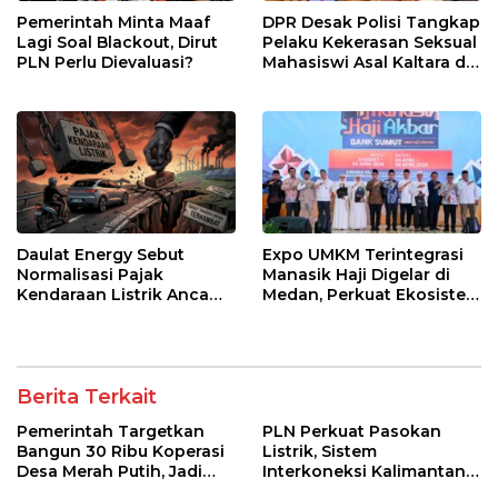
Pemerintah Minta Maaf
DPR Desak Polisi Tangkap
Lagi Soal Blackout, Dirut
Pelaku Kekerasan Seksual
PLN Perlu Dievaluasi?
Mahasiswi Asal Kaltara di
Makassar
Daulat Energy Sebut
Expo UMKM Terintegrasi
Normalisasi Pajak
Manasik Haji Digelar di
Kendaraan Listrik Ancam
Medan, Perkuat Ekosistem
Kebijakan Transisi Energi
Ekonomi Haji
Berita Terkait
Pemerintah Targetkan
PLN Perkuat Pasokan
Bangun 30 Ribu Koperasi
Listrik, Sistem
Desa Merah Putih, Jadi
Interkoneksi Kalimantan
Pusat Distribusi Bantuan
Berangsur Normal