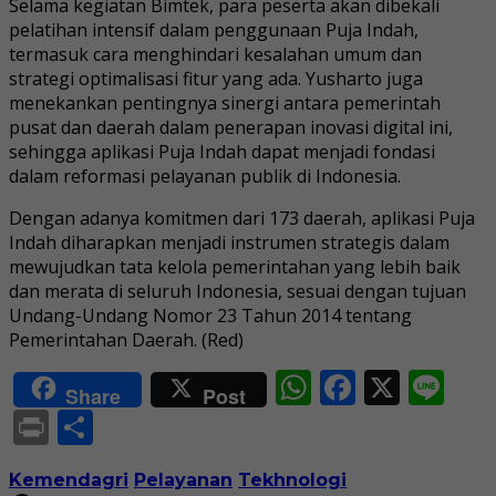
Selama kegiatan Bimtek, para peserta akan dibekali
pelatihan intensif dalam penggunaan Puja Indah,
termasuk cara menghindari kesalahan umum dan
strategi optimalisasi fitur yang ada. Yusharto juga
menekankan pentingnya sinergi antara pemerintah
pusat dan daerah dalam penerapan inovasi digital ini,
sehingga aplikasi Puja Indah dapat menjadi fondasi
dalam reformasi pelayanan publik di Indonesia.
Dengan adanya komitmen dari 173 daerah, aplikasi Puja
Indah diharapkan menjadi instrumen strategis dalam
mewujudkan tata kelola pemerintahan yang lebih baik
dan merata di seluruh Indonesia, sesuai dengan tujuan
Undang-Undang Nomor 23 Tahun 2014 tentang
Pemerintahan Daerah. (Red)
WhatsApp
Faceboo
X
Li
Share
Post
Print
Share
Kemendagri
Pelayanan
Tekhnologi