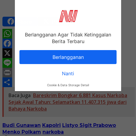
Share
Post
Berlangganan Agar Tidak Ketinggalan
Berita Terbaru
WhatsApp
Facebook
Berlangganan
X
Line
Nanti
Print
Cookie & Data Storage Detail
Share
Baca Juga
Bareskrim Bongkar 6.881 Kasus Narkoba
Sejak Awal Tahun: Selamatkan 11.407.315 jiwa dari
Bahaya Narkoba
Budi Gunawan
Kapolri
Listyo Sigit Prabowo
Menko Polkam
narkoba