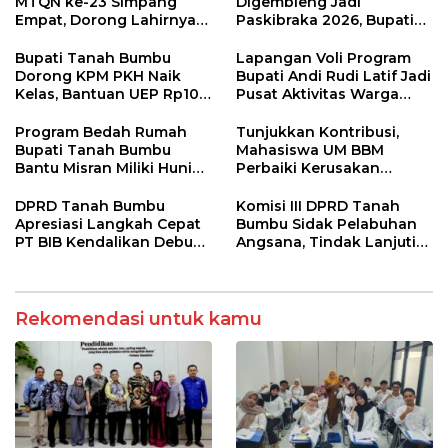
MTQN ke-23 Simpang
Digembleng Jadi
Empat, Dorong Lahirnya
Paskibraka 2026, Bupati
Generasi Qur’ani
Tekankan Disiplin dan
Berakhlak Mulia
Integritas
Bupati Tanah Bumbu
Lapangan Voli Program
Dorong KPM PKH Naik
Bupati Andi Rudi Latif Jadi
Kelas, Bantuan UEP Rp10
Pusat Aktivitas Warga
Juta Jadi Modal
Desa Madu Retno
Kembangkan Usaha
Program Bedah Rumah
Tunjukkan Kontribusi,
Bupati Tanah Bumbu
Mahasiswa UM BBM
Bantu Misran Miliki Hunian
Perbaiki Kerusakan
Layak Setelah Dua Tahun
Perangkat Elektronik
di Rumah Singgah
Kantor Desa Sumberpasir
DPRD Tanah Bumbu
Komisi III DPRD Tanah
Apresiasi Langkah Cepat
Bumbu Sidak Pelabuhan
PT BIB Kendalikan Debu
Angsana, Tindak Lanjuti
Batubara di Mekar Jaya
Keluhan Debu Batu Bara
Rekomendasi untuk kamu