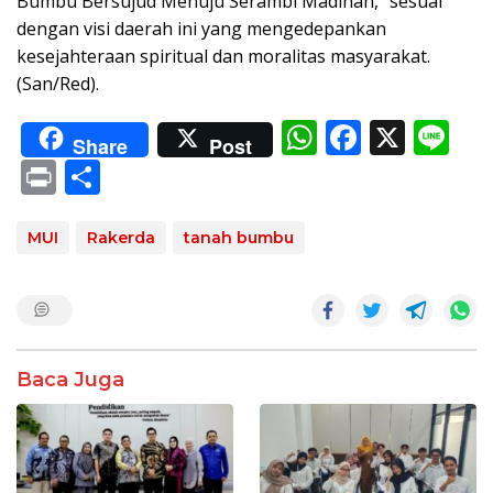
Bumbu Bersujud Menuju Serambi Madinah,” sesuai
dengan visi daerah ini yang mengedepankan
kesejahteraan spiritual dan moralitas masyarakat.
(San/Red).
W
F
X
Li
Share
Post
h
ac
n
Pr
S
at
e
e
in
h
s
b
t
ar
MUI
Rakerda
tanah bumbu
A
o
e
p
o
p
k
Baca Juga