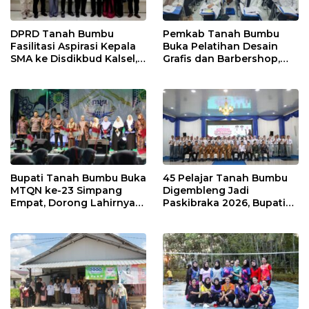
DPRD Tanah Bumbu
Pemkab Tanah Bumbu
Fasilitasi Aspirasi Kepala
Buka Pelatihan Desain
SMA ke Disdikbud Kalsel,
Grafis dan Barbershop,
Bahas Sarana dan
Siapkan SDM Siap Kerja
Kebutuhan Guru
dan Wirausaha
Bupati Tanah Bumbu Buka
45 Pelajar Tanah Bumbu
MTQN ke-23 Simpang
Digembleng Jadi
Empat, Dorong Lahirnya
Paskibraka 2026, Bupati
Generasi Qur’ani
Tekankan Disiplin dan
Berakhlak Mulia
Integritas