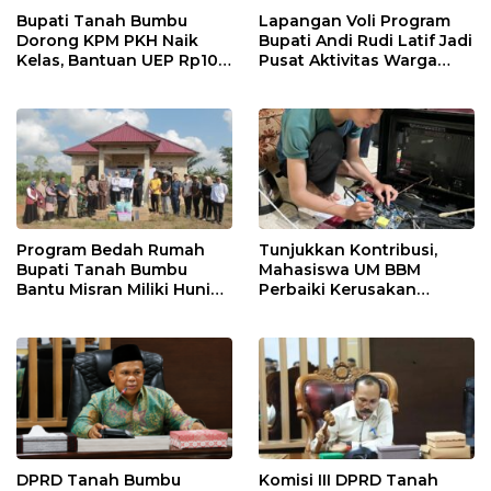
Bupati Tanah Bumbu
Lapangan Voli Program
Dorong KPM PKH Naik
Bupati Andi Rudi Latif Jadi
Kelas, Bantuan UEP Rp10
Pusat Aktivitas Warga
Juta Jadi Modal
Desa Madu Retno
Kembangkan Usaha
Program Bedah Rumah
Tunjukkan Kontribusi,
Bupati Tanah Bumbu
Mahasiswa UM BBM
Bantu Misran Miliki Hunian
Perbaiki Kerusakan
Layak Setelah Dua Tahun
Perangkat Elektronik
di Rumah Singgah
Kantor Desa Sumberpasir
DPRD Tanah Bumbu
Komisi III DPRD Tanah