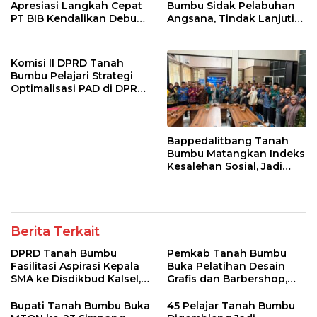
Apresiasi Langkah Cepat
Bumbu Sidak Pelabuhan
PT BIB Kendalikan Debu
Angsana, Tindak Lanjuti
Batubara di Mekar Jaya
Keluhan Debu Batu Bara
Komisi II DPRD Tanah
Bumbu Pelajari Strategi
Optimalisasi PAD di DPRD
DKI Jakarta
Bappedalitbang Tanah
Bumbu Matangkan Indeks
Kesalehan Sosial, Jadi
Acuan Kebijakan
Pembangunan Berbasis
Karakter
Berita Terkait
DPRD Tanah Bumbu
Pemkab Tanah Bumbu
Fasilitasi Aspirasi Kepala
Buka Pelatihan Desain
SMA ke Disdikbud Kalsel,
Grafis dan Barbershop,
Bahas Sarana dan
Siapkan SDM Siap Kerja
Kebutuhan Guru
dan Wirausaha
Bupati Tanah Bumbu Buka
45 Pelajar Tanah Bumbu