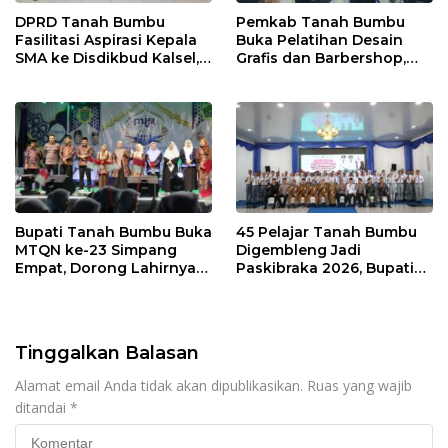
DPRD Tanah Bumbu
Pemkab Tanah Bumbu
Fasilitasi Aspirasi Kepala
Buka Pelatihan Desain
SMA ke Disdikbud Kalsel,
Grafis dan Barbershop,
Bahas Sarana dan
Siapkan SDM Siap Kerja
Kebutuhan Guru
dan Wirausaha
Bupati Tanah Bumbu Buka
45 Pelajar Tanah Bumbu
MTQN ke-23 Simpang
Digembleng Jadi
Empat, Dorong Lahirnya
Paskibraka 2026, Bupati
Generasi Qur’ani
Tekankan Disiplin dan
Berakhlak Mulia
Integritas
Tinggalkan Balasan
Alamat email Anda tidak akan dipublikasikan.
Ruas yang wajib
ditandai
*