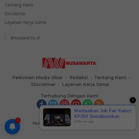
Tentang Kami
Disclaimer
Layanan Kerja Sama
@nusawarta.id
Pedoman Media Siber
Redaksi
Tentang Kami
Disclaimer
Layanan Kerja Sama
Terhubung Dengan Kami
X
Manfaatkan Job Fair Kalsel,
KP2MI Sosialisasikan
3
Peluang Kerja Luar Negeri
13 hours ago
Nusa Warta
-
Hak Cipta @2023
Jalur Resmi