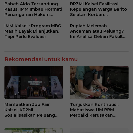
Babeh Aldo Tersandung
BP3MI Kalsel Fasilitasi
Kasus, IMM Imbau Hormati
Kepulangan Warga Barito
Penanganan Hukum
Selatan Korban
Polda Kalsel
Eksploitasi Penipuan
Ilegal di Kamboja
IMM Kalsel : Program MBG
Rupiah Melemah
Masih Layak Dilanjutkan,
Ancaman atau Peluang?
Tapi Perlu Evaluasi
Ini Analisa Dekan Fakultas
Ekonomi dan Bisnis ULM
Rekomendasi untuk kamu
Manfaatkan Job Fair
Tunjukkan Kontribusi,
Kalsel, KP2MI
Mahasiswa UM BBM
Sosialisasikan Peluang
Perbaiki Kerusakan
Kerja Luar Negeri Jalur
Perangkat Elektronik
Resmi
Kantor Desa Sumberpasir