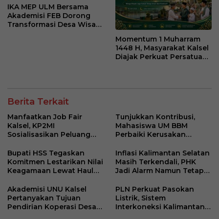
IKA MEP ULM Bersama
Akademisi FEB Dorong
Transformasi Desa Wisata
Belangian
Momentum 1 Muharram
1448 H, Masyarakat Kalsel
Diajak Perkuat Persatuan
dan Kebersamaan
Berita Terkait
Manfaatkan Job Fair
Tunjukkan Kontribusi,
Kalsel, KP2MI
Mahasiswa UM BBM
Sosialisasikan Peluang
Perbaiki Kerusakan
Kerja Luar Negeri Jalur
Perangkat Elektronik
Resmi
Kantor Desa Sumberpasir
Bupati HSS Tegaskan
Inflasi Kalimantan Selatan
Komitmen Lestarikan Nilai
Masih Terkendali, PHK
Keagamaan Lewat Haul
Jadi Alarm Namun Tetap
ke-41 Tuan Guru H. Kaderi
Jaga Optimisme
bin H. Taris
Akademisi UNU Kalsel
PLN Perkuat Pasokan
Pertanyakan Tujuan
Listrik, Sistem
Pendirian Koperasi Desa
Interkoneksi Kalimantan
Kelurahan Merah Putih
Berangsur Normal