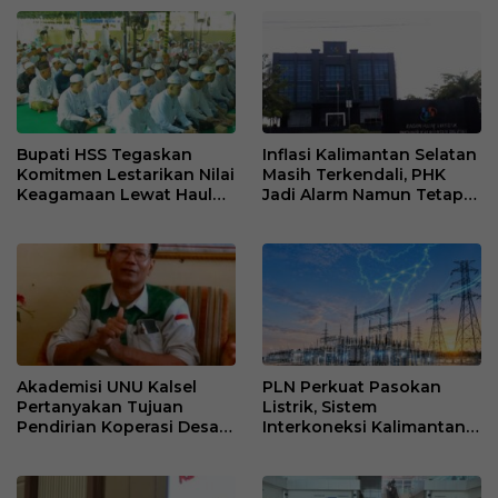
Resmi
Kantor Desa Sumberpasir
Bupati HSS Tegaskan
Inflasi Kalimantan Selatan
Komitmen Lestarikan Nilai
Masih Terkendali, PHK
Keagamaan Lewat Haul
Jadi Alarm Namun Tetap
ke-41 Tuan Guru H. Kaderi
Jaga Optimisme
bin H. Taris
Akademisi UNU Kalsel
PLN Perkuat Pasokan
Pertanyakan Tujuan
Listrik, Sistem
Pendirian Koperasi Desa
Interkoneksi Kalimantan
Kelurahan Merah Putih
Berangsur Normal