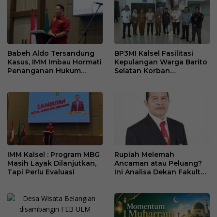
Babeh Aldo Tersandung
BP3MI Kalsel Fasilitasi
Kasus, IMM Imbau Hormati
Kepulangan Warga Barito
Penanganan Hukum
Selatan Korban
Polda Kalsel
Eksploitasi Penipuan
Ilegal di Kamboja
IMM Kalsel : Program MBG
Rupiah Melemah
Masih Layak Dilanjutkan,
Ancaman atau Peluang?
Tapi Perlu Evaluasi
Ini Analisa Dekan Fakultas
Ekonomi dan Bisnis ULM