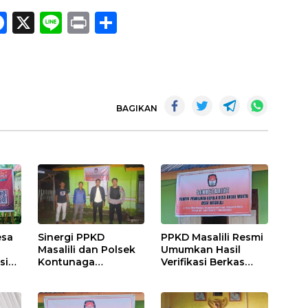
F
X
Li
Pr
S
ac
n
in
h
e
e
t
ar
b
e
o
BAGIKAN
o
k
esa
Sinergi PPKD
PPKD Masalili Resmi
Masalili dan Polsek
Umumkan Hasil
si
Kontunaga
Verifikasi Berkas
dan
Sukseskan Pilkades
Bakal Calon Kades
Antar Waktu
Antar Waktu