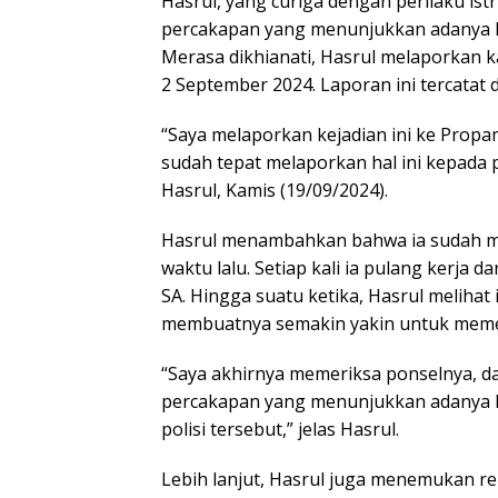
Hasrul, yang curiga dengan perilaku is
percakapan yang menunjukkan adanya h
Merasa dikhianati, Hasrul melaporkan k
2 September 2024. Laporan ini tercata
“Saya melaporkan kejadian ini ke Propa
sudah tepat melaporkan hal ini kepada p
Hasrul, Kamis (19/09/2024).
Hasrul menambahkan bahwa ia sudah mul
waktu lalu. Setiap kali ia pulang kerja d
SA. Hingga suatu ketika, Hasrul melihat 
membuatnya semakin yakin untuk memer
“Saya akhirnya memeriksa ponselnya, 
percakapan yang menunjukkan adanya h
polisi tersebut,” jelas Hasrul.
Lebih lanjut, Hasrul juga menemukan r