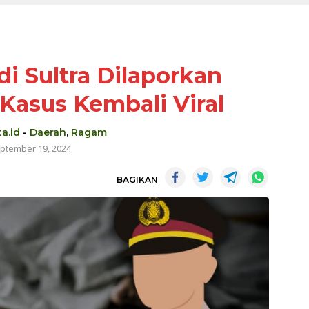
di Sultra Dilaporkan
 Kasus Kembali Viral
a.id
-
Daerah
,
Ragam
ptember 19, 2024
BAGIKAN