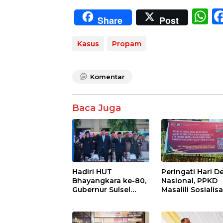
W
Share
Post
h
at
Kasus
Propam
s
A
Komentar
p
p
Baca Juga
Hadiri HUT
Peringati Hari D
Bhayangkara ke-80,
Nasional, PPKD
Gubernur Sulsel
Masalili Sosialisa
Apresiasi Dedikasi
Pilkades Bersih 
Polri Dukung
Berbudaya
Pembangunan