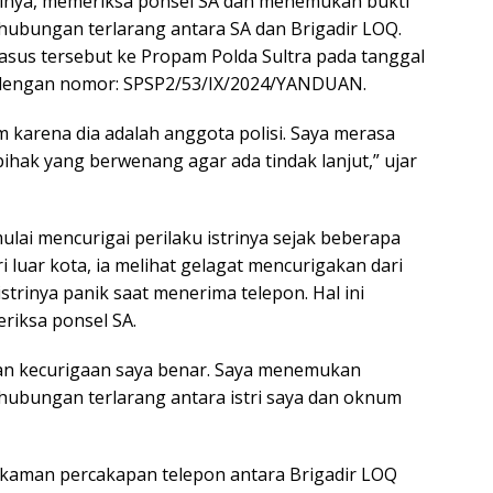
trinya, memeriksa ponsel SA dan menemukan bukti
ubungan terlarang antara SA dan Brigadir LOQ.
asus tersebut ke Propam Polda Sultra pada tanggal
t dengan nomor: SPSP2/53/IX/2024/YANDUAN.
m karena dia adalah anggota polisi. Saya merasa
ihak yang berwenang agar ada tindak lanjut,” ujar
ai mencurigai perilaku istrinya sejak beberapa
ari luar kota, ia melihat gelagat mencurigakan dari
istrinya panik saat menerima telepon. Hal ini
iksa ponsel SA.
dan kecurigaan saya benar. Saya menemukan
ubungan terlarang antara istri saya dan oknum
ekaman percakapan telepon antara Brigadir LOQ