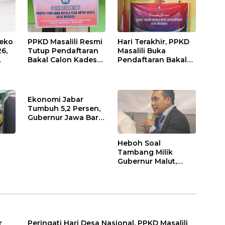
Seko
PPKD Masalili Resmi
Hari Terakhir, PPKD
6,
Tutup Pendaftaran
Masalili Buka
Bakal Calon Kades
Pendaftaran Bakal
an
Antar Waktu: Ada 4
Calon Kades Antar
Orang Mendaftar
Waktu hingga Jam
12 Malam
Ekonomi Jabar
Tumbuh 5,2 Persen,
Gubernur Jawa Barat
Klaim Buah Dari
Kebijakan Dan
Heboh Soal
Gebrakan
Tambang Milik
Pembangunan
Gubernur Malut,
PADHI Minta Jangan
an
Politisir Warisan
k
Perusahaan Sherly
Tjoanda
r
Peringati Hari Desa Nasional, PPKD Masalili