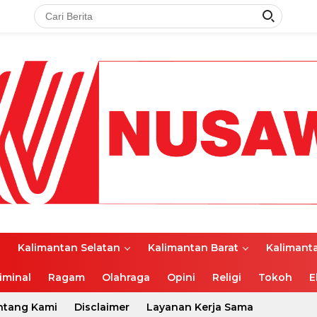
l
Kalimantan Selatan
Kalimantan Barat
Kalimant
iminal
Ragam
Olahraga
Opini
Religi
Tokoh
E
ntang Kami
Disclaimer
Layanan Kerja Sama