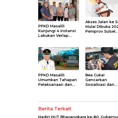
Daerah
Akses Jalan ke 
PPKD Masalili
Mulai Dibuka 202
Kunjungi 4 Instansi
Pemprov Sulsel
Lakukan Verlap
Siapkan Anggar
Berkas Bakal Calon
Rp68 Miliar
Kades Antar Waktu
PPKD Masalili
Bea Cukai
Umumkan Tahapan
Gencarkan
Pelaksanaan dan
Sosialisasi dan
Persyaratan Calon
Operasi di Jawa
Kades Antar Waktu
Timur untuk Tek
Peredaran Roko
Ilegal
Berita Terkait
Hadiri HUT Bhayangkara ke-80, Gubernu