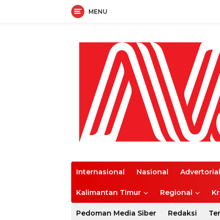
MENU
Langsung
ke
konten
Internasional
Nasional
Advertoria
Kalimantan Timur
Regional
Kr
Pedoman Media Siber
Redaksi
Te