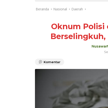
Beranda
Nasional
Daerah
Oknum Polisi 
Berselingkuh,
Nusawart
Se
Komentar