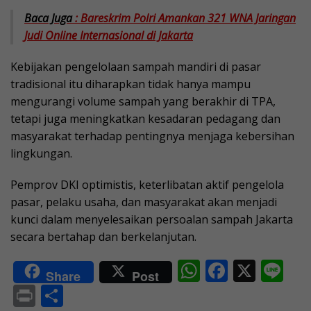
Baca Juga
: Bareskrim Polri Amankan 321 WNA Jaringan
Judi Online Internasional di Jakarta
Kebijakan pengelolaan sampah mandiri di pasar
tradisional itu diharapkan tidak hanya mampu
mengurangi volume sampah yang berakhir di TPA,
tetapi juga meningkatkan kesadaran pedagang dan
masyarakat terhadap pentingnya menjaga kebersihan
lingkungan.
Pemprov DKI optimistis, keterlibatan aktif pengelola
pasar, pelaku usaha, dan masyarakat akan menjadi
kunci dalam menyelesaikan persoalan sampah Jakarta
secara bertahap dan berkelanjutan.
W
F
X
Li
Share
Post
h
ac
n
Pr
S