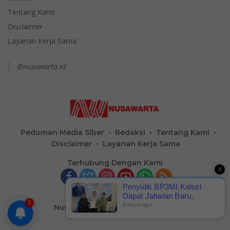
Tentang Kami
Disclaimer
Layanan Kerja Sama
@nusawarta.id
Pedoman Media Siber
Redaksi
Tentang Kami
Disclaimer
Layanan Kerja Sama
Terhubung Dengan Kami
X
Penyidik BP3MI Kalsel
Dapat Jabatan Baru,
3
Kewenangan
2 hours ago
Nusa Warta
-
Hak Cipta @2023
Pemberantasan TPPO
Tetap Berjalan