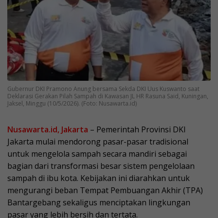
Gubernur DKI Pramono Anung bersama Sekda DKI Uus Kuswanto saat
Deklarasi Gerakan Pilah Sampah di Kawasan JL HR Rasuna Said, Kuningan,
Jaksel, Minggu (10/5/2026). (Foto: Nusawarta.id)
Nusawarta.id, Jakarta
– Pemerintah Provinsi DKI
Jakarta mulai mendorong pasar-pasar tradisional
untuk mengelola sampah secara mandiri sebagai
bagian dari transformasi besar sistem pengelolaan
sampah di ibu kota. Kebijakan ini diarahkan untuk
mengurangi beban Tempat Pembuangan Akhir (TPA)
Bantargebang sekaligus menciptakan lingkungan
pasar yang lebih bersih dan tertata.