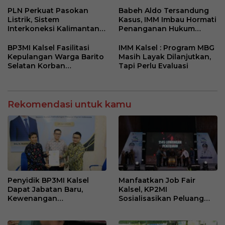
Jaga Optimisme
Kelurahan Merah Putih
PLN Perkuat Pasokan
Babeh Aldo Tersandung
Listrik, Sistem
Kasus, IMM Imbau Hormati
Interkoneksi Kalimantan
Penanganan Hukum
Berangsur Normal
Polda Kalsel
BP3MI Kalsel Fasilitasi
IMM Kalsel : Program MBG
Kepulangan Warga Barito
Masih Layak Dilanjutkan,
Selatan Korban
Tapi Perlu Evaluasi
Eksploitasi Penipuan
Ilegal di Kamboja
Rekomendasi untuk kamu
Penyidik BP3MI Kalsel
Manfaatkan Job Fair
Dapat Jabatan Baru,
Kalsel, KP2MI
Kewenangan
Sosialisasikan Peluang
Pemberantasan TPPO
Kerja Luar Negeri Jalur
Tetap Berjalan
Resmi