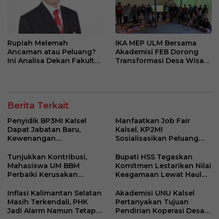
Rupiah Melemah
IKA MEP ULM Bersama
Ancaman atau Peluang?
Akademisi FEB Dorong
Ini Analisa Dekan Fakultas
Transformasi Desa Wisata
Ekonomi dan Bisnis ULM
Belangian
Berita Terkait
Penyidik BP3MI Kalsel
Manfaatkan Job Fair
Dapat Jabatan Baru,
Kalsel, KP2MI
Kewenangan
Sosialisasikan Peluang
Pemberantasan TPPO
Kerja Luar Negeri Jalur
Tetap Berjalan
Resmi
Tunjukkan Kontribusi,
Bupati HSS Tegaskan
Mahasiswa UM BBM
Komitmen Lestarikan Nilai
Perbaiki Kerusakan
Keagamaan Lewat Haul
Perangkat Elektronik
ke-41 Tuan Guru H. Kaderi
Kantor Desa Sumberpasir
bin H. Taris
Inflasi Kalimantan Selatan
Akademisi UNU Kalsel
Masih Terkendali, PHK
Pertanyakan Tujuan
Jadi Alarm Namun Tetap
Pendirian Koperasi Desa