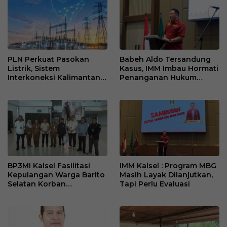
PLN Perkuat Pasokan
Babeh Aldo Tersandung
Listrik, Sistem
Kasus, IMM Imbau Hormati
Interkoneksi Kalimantan
Penanganan Hukum
Berangsur Normal
Polda Kalsel
BP3MI Kalsel Fasilitasi
IMM Kalsel : Program MBG
Kepulangan Warga Barito
Masih Layak Dilanjutkan,
Selatan Korban
Tapi Perlu Evaluasi
Eksploitasi Penipuan
Ilegal di Kamboja