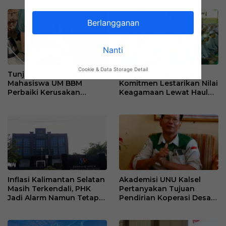
Tetap Berjalan
Resmi
Berlangganan
Nanti
Cookie & Data Storage Detail
Tunjukkan Kontribusi,
Bupati HSS Tegaskan
Mahasiswa UM BBM
Komitmen Lestarikan Nilai
Perbaiki Kerusakan
Keagamaan Lewat Haul
Perangkat Elektronik
ke-41 Tuan Guru H. Kaderi
Kantor Desa Sumberpasir
bin H. Taris
Inflasi Kalimantan Selatan
Akademisi UNU Kalsel
Masih Terkendali, PHK
Pertanyakan Tujuan
Jadi Alarm Namun Tetap
Pendirian Koperasi Desa
Jaga Optimisme
Kelurahan Merah Putih