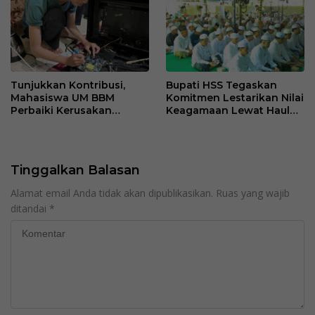
Tunjukkan Kontribusi,
Bupati HSS Tegaskan
Mahasiswa UM BBM
Komitmen Lestarikan Nilai
Perbaiki Kerusakan
Keagamaan Lewat Haul
Perangkat Elektronik
ke-41 Tuan Guru H. Kaderi
Kantor Desa Sumberpasir
bin H. Taris
Tinggalkan Balasan
Alamat email Anda tidak akan dipublikasikan.
Ruas yang wajib
ditandai
*