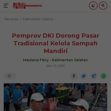
Langsung
Beranda
Kalimantan Selatan
ke
konten
Pemprov DKI Dorong Pasar
Tradisional Kelola Sampah
Mandiri
Maulana Fikry
-
Kalimantan Selatan
Mei 10, 2026