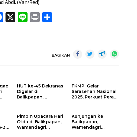
d Abdi. (Van/Red)
F
X
Li
Pr
S
ac
n
in
h
e
e
t
ar
b
e
o
BAGIKAN
o
k
ggap
HUT ke-45 Dekranas
FKMPI Gelar
i
Digelar di
Sarasehan Nasional
Balikpapan,
2025, Perkuat Peran
Momentum Promosi
Mahasiswa
n
Kerajinan Daerah ke
Politeknik dalam
Pasar Dunia
Pembangunan
Pimpin Upacara Hari
Kunjungan ke
Otda di Balikpapan,
Balikpapan,
e-39
Wamendagri
Wamendagri
Serukan
Tekankan MBG