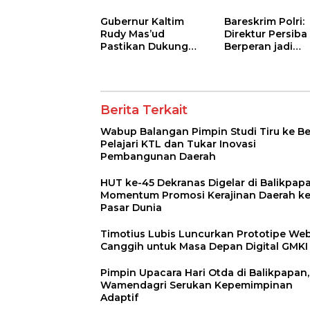
Digital GMKI
Gubernur Kaltim
Bareskrim Polri:
Rudy Mas’ud
Direktur Persiba
Pastikan Dukung
Berperan jadi
Penuh Kongres Ke-
Bandar Narkoba
XXXIX GMKI di
Jaringan Lapas
Samarinda
Berita Terkait
Wabup Balangan Pimpin Studi Tiru ke Be
Pelajari KTL dan Tukar Inovasi
Pembangunan Daerah
HUT ke-45 Dekranas Digelar di Balikpapa
Momentum Promosi Kerajinan Daerah k
Pasar Dunia
Timotius Lubis Luncurkan Prototipe Web
Canggih untuk Masa Depan Digital GMKI
Pimpin Upacara Hari Otda di Balikpapan,
Wamendagri Serukan Kepemimpinan
Adaptif