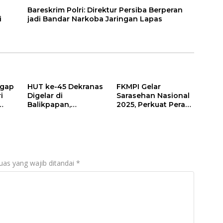
Bareskrim Polri: Direktur Persiba Berperan
i
jadi Bandar Narkoba Jaringan Lapas
ggap
HUT ke-45 Dekranas
FKMPI Gelar
i
Digelar di
Sarasehan Nasional
Balikpapan,
2025, Perkuat Peran
Momentum Promosi
Mahasiswa
n
Kerajinan Daerah ke
Politeknik dalam
Pasar Dunia
Pembangunan
uas yang wajib ditandai
*