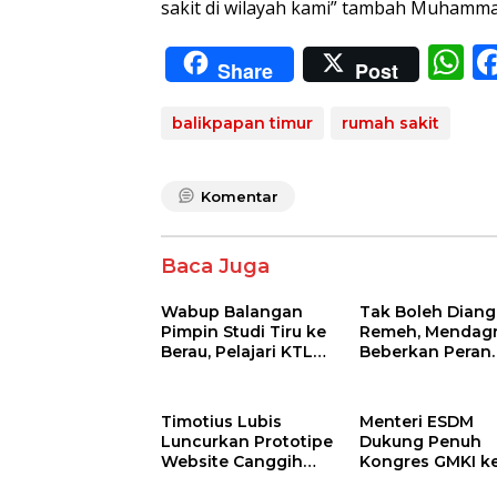
sakit di wilayah kami” tambah Muhamma
W
Share
Post
h
at
balikpapan timur
rumah sakit
s
A
Komentar
p
p
Baca Juga
Wabup Balangan
Tak Boleh Dian
Pimpin Studi Tiru ke
Remeh, Mendagr
Berau, Pelajari KTL
Beberkan Peran
dan Tukar Inovasi
Penting Industri
Pembangunan
Kerajinan Tanga
Daerah
Topang
Timotius Lubis
Menteri ESDM
Pertumbuhan
Luncurkan Prototipe
Dukung Penuh
Ekonomi
Website Canggih
Kongres GMKI k
untuk Masa Depan
di Samarinda