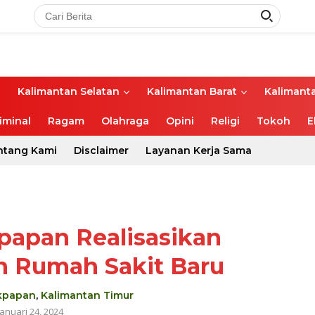
l
Kalimantan Selatan
Kalimantan Barat
Kalimant
iminal
Ragam
Olahraga
Opini
Religi
Tokoh
E
ntang Kami
Disclaimer
Layanan Kerja Sama
papan Realisasikan
 Rumah Sakit Baru
ikpapan
,
Kalimantan Timur
Januari 24, 2024