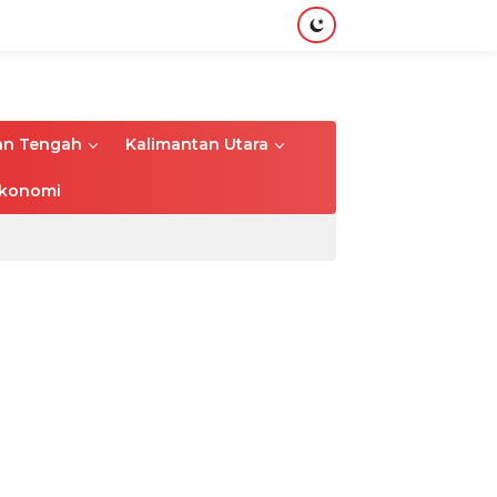
an Tengah
Kalimantan Utara
konomi