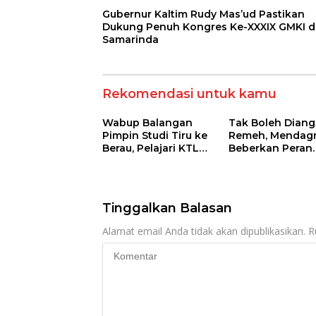
Gubernur Kaltim Rudy Mas’ud Pastikan
Dukung Penuh Kongres Ke-XXXIX GMKI d
Samarinda
Rekomendasi untuk kamu
Wabup Balangan
Tak Boleh Dian
Pimpin Studi Tiru ke
Remeh, Mendagr
Berau, Pelajari KTL
Beberkan Peran
dan Tukar Inovasi
Penting Industri
Pembangunan
Kerajinan Tanga
Daerah
Topang
Pertumbuhan
Tinggalkan Balasan
Ekonomi
Alamat email Anda tidak akan dipublikasikan.
R