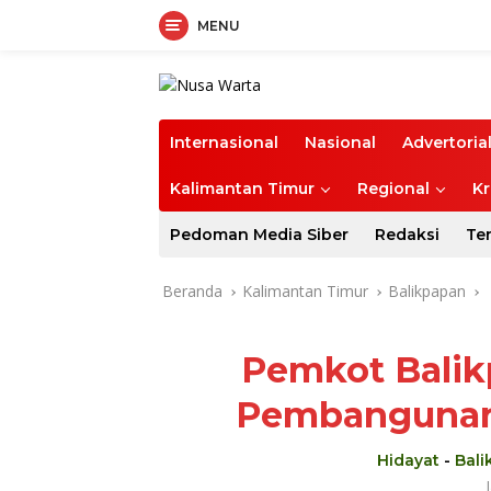
MENU
Langsung
ke
konten
Internasional
Nasional
Advertoria
Kalimantan Timur
Regional
Kr
Pedoman Media Siber
Redaksi
Te
Beranda
Kalimantan Timur
Balikpapan
Pemkot Balik
Pembangunan
Hidayat
-
Bal