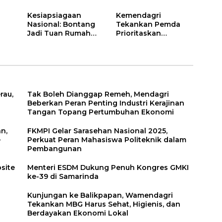
Kepemimpinan
Harus Sehat,
Adaptif
Higienis, dan
Kesiapsiagaan
Kemendagri
Berdayakan
Nasional: Bontang
Tekankan Pemda
Ekonomi Lokal
Jadi Tuan Rumah
Prioritaskan
Apel Pemadam
Keselamatan dan
Kebakaran, Satpol
Kesejahteraan
PP, dan Satlinmas
Petugas Damkar
2025
rau,
Tak Boleh Dianggap Remeh, Mendagri
Beberkan Peran Penting Industri Kerajinan
Tangan Topang Pertumbuhan Ekonomi
n,
FKMPI Gelar Sarasehan Nasional 2025,
e
Perkuat Peran Mahasiswa Politeknik dalam
Pembangunan
site
Menteri ESDM Dukung Penuh Kongres GMKI
ke-39 di Samarinda
Kunjungan ke Balikpapan, Wamendagri
Tekankan MBG Harus Sehat, Higienis, dan
Berdayakan Ekonomi Lokal