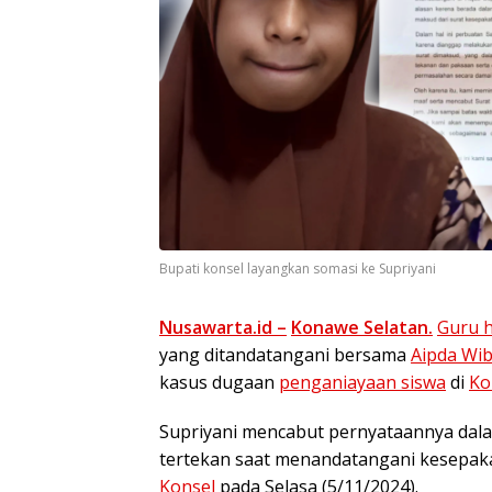
Bupati konsel layangkan somasi ke Supriyani
Nusawarta.id –
Konawe Selatan.
Guru 
yang ditandatangani bersama
Aipda Wi
kasus dugaan
penganiayaan siswa
di
Ko
Supriyani mencabut pernyataannya dala
tertekan saat menandatangani kesepaka
Konsel
pada Selasa (5/11/2024).