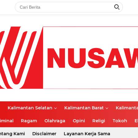
l
Kalimantan Selatan
Kalimantan Barat
Kalimant
iminal
Ragam
Olahraga
Opini
Religi
Tokoh
E
ntang Kami
Disclaimer
Layanan Kerja Sama