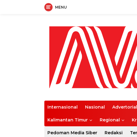
MENU
Langsung
ke
konten
Internasional
Nasional
Advertoria
Kalimantan Timur
Regional
Kr
Pedoman Media Siber
Redaksi
Te