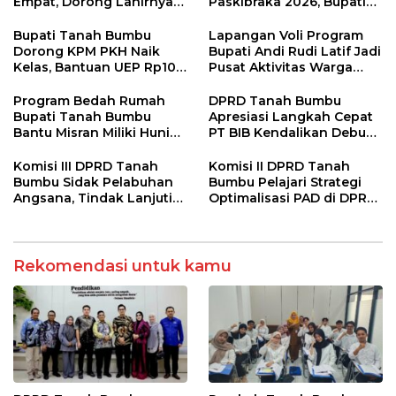
Empat, Dorong Lahirnya
Paskibraka 2026, Bupati
Generasi Qur’ani
Tekankan Disiplin dan
Berakhlak Mulia
Integritas
Bupati Tanah Bumbu
Lapangan Voli Program
Dorong KPM PKH Naik
Bupati Andi Rudi Latif Jadi
Kelas, Bantuan UEP Rp10
Pusat Aktivitas Warga
Juta Jadi Modal
Desa Madu Retno
Kembangkan Usaha
Program Bedah Rumah
DPRD Tanah Bumbu
Bupati Tanah Bumbu
Apresiasi Langkah Cepat
Bantu Misran Miliki Hunian
PT BIB Kendalikan Debu
Layak Setelah Dua Tahun
Batubara di Mekar Jaya
di Rumah Singgah
Komisi III DPRD Tanah
Komisi II DPRD Tanah
Bumbu Sidak Pelabuhan
Bumbu Pelajari Strategi
Angsana, Tindak Lanjuti
Optimalisasi PAD di DPRD
Keluhan Debu Batu Bara
DKI Jakarta
Rekomendasi untuk kamu