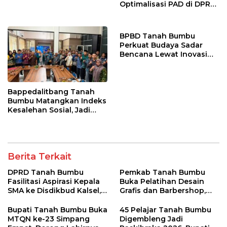
Optimalisasi PAD di DPRD
DKI Jakarta
BPBD Tanah Bumbu
Perkuat Budaya Sadar
Bencana Lewat Inovasi
RENJANA di Kalangan
Pelajar
Bappedalitbang Tanah
Bumbu Matangkan Indeks
Kesalehan Sosial, Jadi
Acuan Kebijakan
Pembangunan Berbasis
Karakter
Berita Terkait
DPRD Tanah Bumbu
Pemkab Tanah Bumbu
Fasilitasi Aspirasi Kepala
Buka Pelatihan Desain
SMA ke Disdikbud Kalsel,
Grafis dan Barbershop,
Bahas Sarana dan
Siapkan SDM Siap Kerja
Kebutuhan Guru
dan Wirausaha
Bupati Tanah Bumbu Buka
45 Pelajar Tanah Bumbu
MTQN ke-23 Simpang
Digembleng Jadi