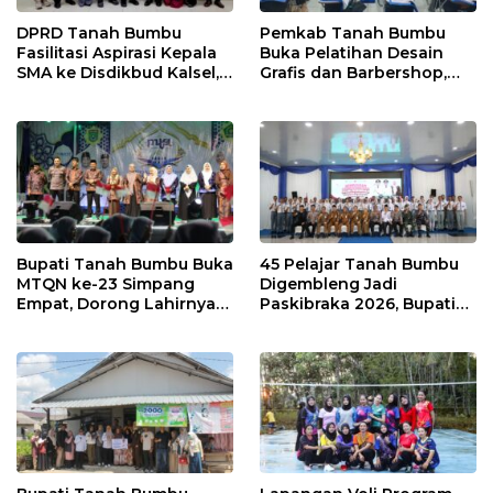
DPRD Tanah Bumbu
Pemkab Tanah Bumbu
Fasilitasi Aspirasi Kepala
Buka Pelatihan Desain
SMA ke Disdikbud Kalsel,
Grafis dan Barbershop,
Bahas Sarana dan
Siapkan SDM Siap Kerja
Kebutuhan Guru
dan Wirausaha
Bupati Tanah Bumbu Buka
45 Pelajar Tanah Bumbu
MTQN ke-23 Simpang
Digembleng Jadi
Empat, Dorong Lahirnya
Paskibraka 2026, Bupati
Generasi Qur’ani
Tekankan Disiplin dan
Berakhlak Mulia
Integritas