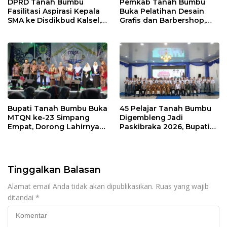
DPRD Tanah Bumbu
Pemkab Tanah Bumbu
Fasilitasi Aspirasi Kepala
Buka Pelatihan Desain
SMA ke Disdikbud Kalsel,
Grafis dan Barbershop,
Bahas Sarana dan
Siapkan SDM Siap Kerja
Kebutuhan Guru
dan Wirausaha
Bupati Tanah Bumbu Buka
45 Pelajar Tanah Bumbu
MTQN ke-23 Simpang
Digembleng Jadi
Empat, Dorong Lahirnya
Paskibraka 2026, Bupati
Generasi Qur’ani
Tekankan Disiplin dan
Berakhlak Mulia
Integritas
Tinggalkan Balasan
Alamat email Anda tidak akan dipublikasikan.
Ruas yang wajib
ditandai
*