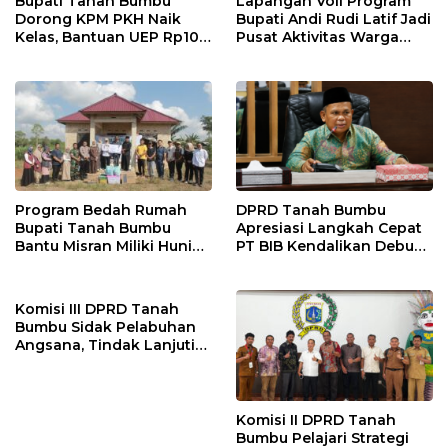
Bupati Tanah Bumbu
Lapangan Voli Program
Dorong KPM PKH Naik
Bupati Andi Rudi Latif Jadi
Kelas, Bantuan UEP Rp10
Pusat Aktivitas Warga
Juta Jadi Modal
Desa Madu Retno
Kembangkan Usaha
Program Bedah Rumah
DPRD Tanah Bumbu
Bupati Tanah Bumbu
Apresiasi Langkah Cepat
Bantu Misran Miliki Hunian
PT BIB Kendalikan Debu
Layak Setelah Dua Tahun
Batubara di Mekar Jaya
di Rumah Singgah
Komisi III DPRD Tanah
Bumbu Sidak Pelabuhan
Angsana, Tindak Lanjuti
Keluhan Debu Batu Bara
Komisi II DPRD Tanah
Bumbu Pelajari Strategi