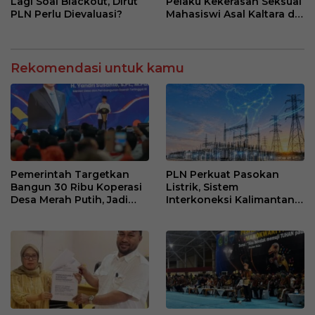
Lagi Soal Blackout, Dirut
Pelaku Kekerasan Seksual
PLN Perlu Dievaluasi?
Mahasiswi Asal Kaltara di
Makassar
Rekomendasi untuk kamu
Pemerintah Targetkan
PLN Perkuat Pasokan
Bangun 30 Ribu Koperasi
Listrik, Sistem
Desa Merah Putih, Jadi
Interkoneksi Kalimantan
Pusat Distribusi Bantuan
Berangsur Normal
dan Penggerak Ekonomi
Desa