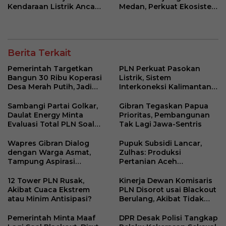
Kendaraan Listrik Ancam
Medan, Perkuat Ekosistem
Kebijakan Transisi Energi
Ekonomi Haji
Berita Terkait
Pemerintah Targetkan
PLN Perkuat Pasokan
Bangun 30 Ribu Koperasi
Listrik, Sistem
Desa Merah Putih, Jadi
Interkoneksi Kalimantan
Pusat Distribusi Bantuan
Berangsur Normal
dan Penggerak Ekonomi
Sambangi Partai Golkar,
Gibran Tegaskan Papua
Desa
Daulat Energy Minta
Prioritas, Pembangunan
Evaluasi Total PLN Soal
Tak Lagi Jawa-Sentris
Blackout Berulang
Wapres Gibran Dialog
Pupuk Subsidi Lancar,
dengan Warga Asmat,
Zulhas: Produksi
Tampung Aspirasi
Pertanian Aceh
Pemberdayaan
Meningkat
Perempuan Adat
12 Tower PLN Rusak,
Kinerja Dewan Komisaris
Akibat Cuaca Ekstrem
PLN Disorot usai Blackout
atau Minim Antisipasi?
Berulang, Akibat Tidak
Kompeten?
Pemerintah Minta Maaf
DPR Desak Polisi Tangkap