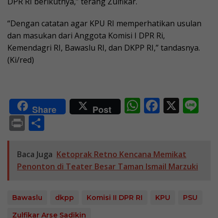
DPR RI berikutnya,” terang Zulfikar.
“Dengan catatan agar KPU RI memperhatikan usulan
dan masukan dari Anggota Komisi I DPR Ri,
Kemendagri RI, Bawaslu RI, dan DKPP RI,” tandasnya.
(Ki/red)
W
F
X
Li
Share
Post
h
ac
n
Pr
S
at
e
e
in
h
s
b
t
ar
Baca Juga
Ketoprak Retno Kencana Memikat
A
o
e
Penonton di Teater Besar Taman Ismail Marzuki
p
o
p
k
Bawaslu
dkpp
Komisi II DPR RI
KPU
PSU
Zulfikar Arse Sadikin