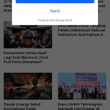
12 Tower PLN Rusak,
Kinerja Dewan Komisaris
Akibat Cuaca Ekstrem
PLN Disorot usai Blackout
atau Minim Antisipasi?
Berulang, Akibat Tidak
Nanti
Kompeten?
Cookie & Data Storage Detail
DPR Desak Polisi Tangkap
Pelaku Kekerasan Seksual
Mahasiswi Asal Kaltara di
Makassar
Pemerintah Minta Maaf
Lagi Soal Blackout, Dirut
PLN Perlu Dievaluasi?
Daulat Energy Sebut
Expo UMKM Terintegrasi
Normalisasi Pajak
Manasik Haji Digelar di