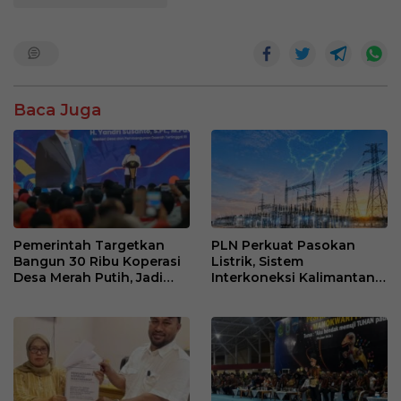
Baca Juga
Pemerintah Targetkan
PLN Perkuat Pasokan
Bangun 30 Ribu Koperasi
Listrik, Sistem
Desa Merah Putih, Jadi
Interkoneksi Kalimantan
Pusat Distribusi Bantuan
Berangsur Normal
dan Penggerak Ekonomi
Desa