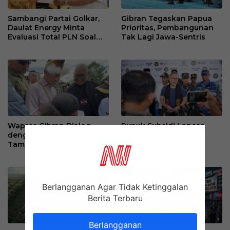
Sambangi Partai Golkar,
Gibran Tegaskan Papua
Daulat Energy Minta
Prioritas, Pembangunan
Evaluasi Total PLN Soal
Tak Lagi Jawa-Sentris
Blackout Berulang
Wapres Gibran Dialog
Pupuk Subsidi Lancar,
dengan Warga Asmat,
Zulhas: Produksi
Tampung Aspirasi
Pertanian Aceh
Pemberdayaan
Meningkat
Perempuan Adat
Berlangganan Agar Tidak Ketinggalan
Berita Terbaru
Berlangganan