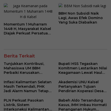
BBM Non Subsidi Naik
Lagi, Awas Efek Domino
Yang Suka Diabaikan
Momentum 1 Muharram
1448 H, Masyarakat Kalsel
Diajak Perkuat Persatuan
dan Kebersamaan
Berita Terkait
Tunjukkan Kontribusi,
Bupati HSS Tegaskan
Mahasiswa UM BBM
Komitmen Lestarikan Nilai
Perbaiki Kerusakan
Keagamaan Lewat Haul
Perangkat Elektronik
ke-41 Tuan Guru H. Kaderi
Kantor Desa Sumberpasir
bin H. Taris
Inflasi Kalimantan Selatan
Akademisi UNU Kalsel
Masih Terkendali, PHK
Pertanyakan Tujuan
Jadi Alarm Namun Tetap
Pendirian Koperasi Desa
Jaga Optimisme
Kelurahan Merah Putih
PLN Perkuat Pasokan
Babeh Aldo Tersandung
Listrik, Sistem
Kasus, IMM Imbau Hormati
Interkoneksi Kalimantan
Penanganan Hukum