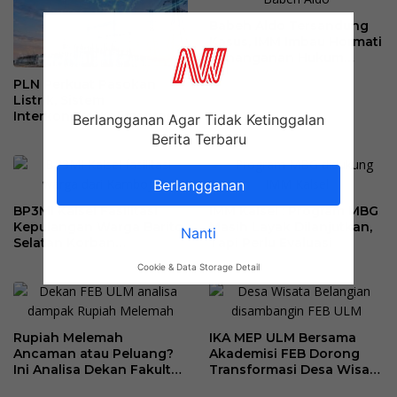
Babeh Aldo Tersandung
Kasus, IMM Imbau Hormati
Penanganan Hukum
Polda Kalsel
PLN Perkuat Pasokan
Listrik, Sistem
Interkoneksi Kalimantan
Berlangganan Agar Tidak Ketinggalan
Berangsur Normal
Berita Terbaru
Berlangganan
BP3MI Kalsel Fasilitasi
IMM Kalsel : Program MBG
Kepulangan Warga Barito
Masih Layak Dilanjutkan,
Nanti
Selatan Korban
Tapi Perlu Evaluasi
Eksploitasi Penipuan
Cookie & Data Storage Detail
Ilegal di Kamboja
Rupiah Melemah
IKA MEP ULM Bersama
Ancaman atau Peluang?
Akademisi FEB Dorong
Ini Analisa Dekan Fakultas
Transformasi Desa Wisata
Ekonomi dan Bisnis ULM
Belangian