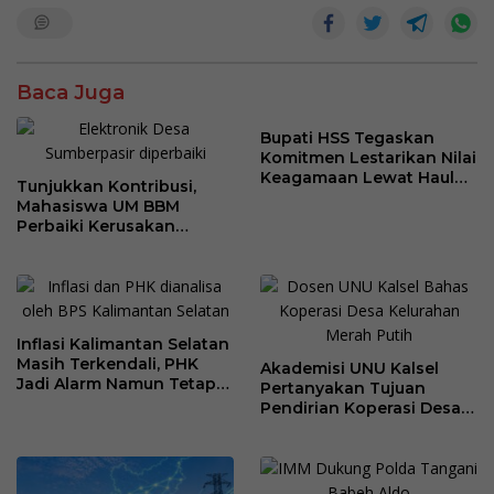
k
t
r
e
Baca Juga
Bupati HSS Tegaskan
Komitmen Lestarikan Nilai
Keagamaan Lewat Haul
Tunjukkan Kontribusi,
ke-41 Tuan Guru H. Kaderi
Mahasiswa UM BBM
bin H. Taris
Perbaiki Kerusakan
Perangkat Elektronik
Kantor Desa Sumberpasir
Inflasi Kalimantan Selatan
Masih Terkendali, PHK
Akademisi UNU Kalsel
Jadi Alarm Namun Tetap
Pertanyakan Tujuan
Jaga Optimisme
Pendirian Koperasi Desa
Kelurahan Merah Putih