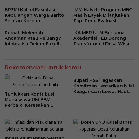
Berangsur Normal
Polda Kalsel
BP3MI Kalsel Fasilitasi
IMM Kalsel : Program MBG
Kepulangan Warga Barito
Masih Layak Dilanjutkan,
Selatan Korban
Tapi Perlu Evaluasi
Eksploitasi Penipuan
Ilegal di Kamboja
Rupiah Melemah
IKA MEP ULM Bersama
Ancaman atau Peluang?
Akademisi FEB Dorong
Ini Analisa Dekan Fakultas
Transformasi Desa Wisata
Ekonomi dan Bisnis ULM
Belangian
Rekomendasi untuk kamu
Bupati HSS Tegaskan
Komitmen Lestarikan Nilai
Keagamaan Lewat Haul
Tunjukkan Kontribusi,
ke-41 Tuan Guru H. Kaderi
Mahasiswa UM BBM
bin H. Taris
Perbaiki Kerusakan
Perangkat Elektronik
Kantor Desa Sumberpasir
Inflasi Kalimantan Selatan