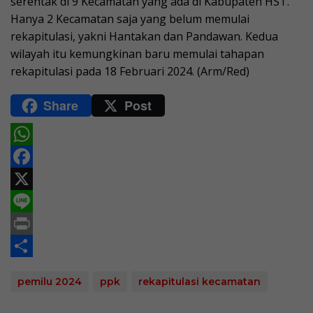
serentak di 9 Kecamatan yang ada di Kabupaten HST.
Hanya 2 Kecamatan saja yang belum memulai
rekapitulasi, yakni Hantakan dan Pandawan. Kedua
wilayah itu kemungkinan baru memulai tahapan
rekapitulasi pada 18 Februari 2024. (Arm/Red)
Share
Post
W
h
F
a
a
X
t
c
L
s
e
i
P
A
b
n
r
S
pemilu 2024
ppk
rekapitulasi kecamatan
p
o
e
i
h
p
o
n
a