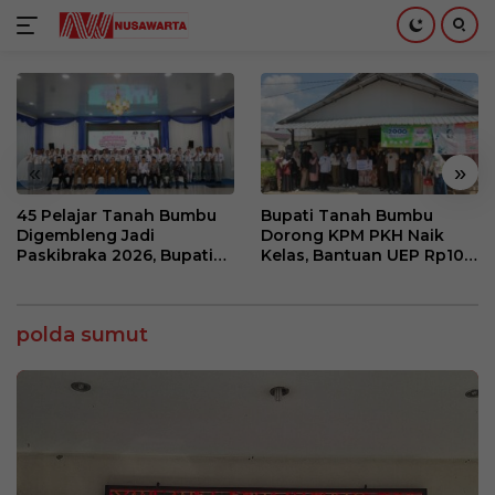
Langsung
ke
konten
«
»
45 Pelajar Tanah Bumbu
Bupati Tanah Bumbu
Digembleng Jadi
Dorong KPM PKH Naik
Paskibraka 2026, Bupati
Kelas, Bantuan UEP Rp10
Tekankan Disiplin dan
Juta Jadi Modal
Integritas
Kembangkan Usaha
polda sumut