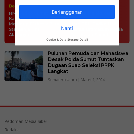
Berita Terkait
Berlangganan
HMI Badko Sumut Desak
Diduga Melakukan
Kapolda Sumut Untuk
Penyerobotan lahan
Menutup Diskotik Blue
oleh TPL, Badko HMI
Nanti
Star Binjai. Ini
Sumut Ultimatum Polda
Alasanya…
Dan Kajati Sumut
Cookie & Data Storage Detail
Puluhan Pemuda dan Mahasiswa
Desak Polda Sumut Tuntaskan
Dugaan Suap Seleksi PPPK
Langkat
Sumatera Utara
|
Maret 1, 2024
Pedoman Media Siber
Redaksi