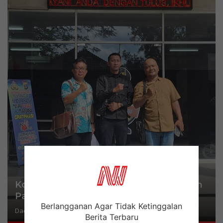
Korban Salah Tangkap Bongkar Laporan
Palsu, Polres Taput Jadi Sorotan!
Berlangganan Agar Tidak Ketinggalan
Daerah
,
Sumatera Utara
|
November 15, 2024
Berita Terbaru