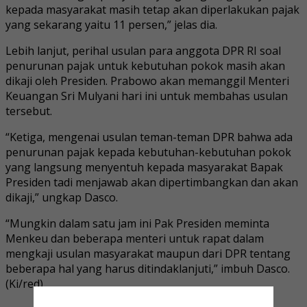
kepada masyarakat masih tetap akan diperlakukan pajak
yang sekarang yaitu 11 persen,” jelas dia.
Lebih lanjut, perihal usulan para anggota DPR RI soal
penurunan pajak untuk kebutuhan pokok masih akan
dikaji oleh Presiden. Prabowo akan memanggil Menteri
Keuangan Sri Mulyani hari ini untuk membahas usulan
tersebut.
“Ketiga, mengenai usulan teman-teman DPR bahwa ada
penurunan pajak kepada kebutuhan-kebutuhan pokok
yang langsung menyentuh kepada masyarakat Bapak
Presiden tadi menjawab akan dipertimbangkan dan akan
dikaji,” ungkap Dasco.
“Mungkin dalam satu jam ini Pak Presiden meminta
Menkeu dan beberapa menteri untuk rapat dalam
mengkaji usulan masyarakat maupun dari DPR tentang
beberapa hal yang harus ditindaklanjuti,” imbuh Dasco.
(Ki/red)