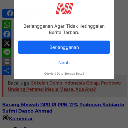
Share
Post
Berlangganan Agar Tidak Ketinggalan
Berita Terbaru
WhatsApp
Facebook
Berlangganan
X
Line
Nanti
Print
Cookie & Data Storage Detail
Share
Baca Juga
Setelah Demo Indonesia Gelap, Prabowo
Undang Pemred Media Massa, Ada Apa?
Barang Mewah
DPR RI
PPN 12%
Prabowo Subianto
Sufmi Dasco Ahmad
Komentar